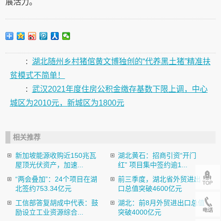
展活力。
:
湖北随州乡村猪倌黄文博独创的“代养黑土猪”精准扶
贫模式不简单！
:
武汉2021年度住房公积金缴存基数下限上调，中心
城区为2010元，新城区为1800元
相关推荐
新加坡能源收购近150兆瓦
湖北黄石：招商引资“开门
屋顶光伏资产，加速...
红” 项目集中签约逾1...
“两会叠加”：24个项目在湖
前三季度，湖北省外贸进出
北签约753.34亿元
口总值突破4600亿元
工信部答复胡成中代表：鼓
湖北：前8月外贸进出口总值
励设立工业资源综合...
突破4000亿元