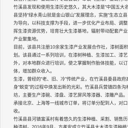
竹溪县发现和使用生漆历史悠久，其大木漆是“中国五大名
县坚持“绿水青山就是金山银山”发展理念，实施“生态立
为导向，以科技支撑为手段，进一步优化产业布局、调整
挥生漆资源优势，培育壮大生漆基地，辐射带动配套产业
产业聚集地。
目前，该县共注册10余家生漆产业发展合作社，漆树面积
划。该县通过一系列培训，在漆树种植、生漆加工、漆艺
外，对本地群众进行培训，使之掌握制作胎体技能，以订
体，增加群众收入。
生漆，曾经的“老、旧、冷”传统产业，在竹溪县委县政
身“蜕变”的过程中焕发出新的光彩。竹溪县兵营镇四条沟
坊，主要生产漆碗、漆盘、漆艺屏风等漆器、漆雕产品。该
承接北京、上海等一线城市订单，将订单分配到人，对口
收。
竹溪县县河镇富溪村有着悠久的生漆种植、采割、销售历
种漆树。2016年9月，方孝安成立竹溪县大木漆生漆种植