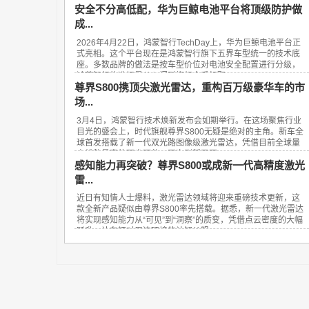
安全不分高低配，华为巨鲸电池平台将顶级防护做
成...
2026年4月22日，鸿蒙智行TechDay上，华为巨鲸电池平台正
式亮相。这个平台现在是鸿蒙智行旗下五界车型统一的技术底
座。多数品牌的做法是按车型价位对电池安全配置进行分级，
鸿蒙智行的选择是从入门到旗舰全系标配...
尊界S800携顶尖激光雷达，重构百万级豪华车的市
场...
3月4日，鸿蒙智行技术焕新发布会如期举行。在这场聚焦行业
目光的盛会上，时代旗舰尊界S800无疑是绝对的主角。新车全
球首发搭载了新一代双光路图像级激光雷达，凭借目前全球量
产线数最高的顶尖硬件，再次刷新了百...
感知能力再突破？尊界S800或成新一代高精度激光
雷...
近日有知情人士爆料，激光雷达领域将迎来重磅技术更新，这
款全新产品疑似由尊界S800率先搭载。据悉，新一代激光雷达
将实现感知能力从“可见”到“洞察”的质变，凭借点云密度的大幅
跃升，让车辆对周边环境的认知从粗...