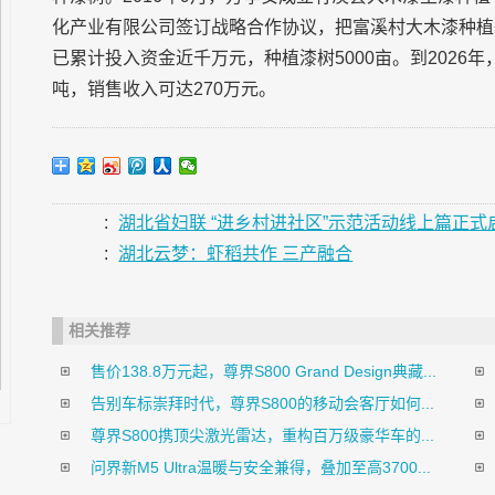
化产业有限公司签订战略合作协议，把富溪村大木漆种植
已累计投入资金近千万元，种植漆树5000亩。到2026年
吨，销售收入可达270万元。
:
湖北省妇联 “进乡村进社区”示范活动线上篇正式
:
湖北云梦：虾稻共作 三产融合
相关推荐
售价138.8万元起，尊界S800 Grand Design典藏...
告别车标崇拜时代，尊界S800的移动会客厅如何...
尊界S800携顶尖激光雷达，重构百万级豪华车的...
问界新M5 Ultra温暖与安全兼得，叠加至高3700...