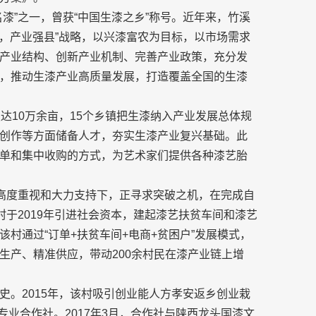
漆”之一，曾获“中国生漆之乡”称号。近年来，竹溪
县，产业强县”战略，以兴漆富农为目标，以市场需求
产业结构、创新产业机制、完善产业政策，充分发
，推动生漆产业高质量发展，打造覆盖全国的生漆
达10万余亩，15个乡镇把生漆纳入产业发展总体规
创作等方面储备人才，夯实生漆产业复兴基础。此
单和集中收购的方式，为艺术家们提供各种漆艺胎
府高度重视和大力支持下，正寻求突破之机，在完成自
村于2019年引进社会资本，建起漆艺扶贫车间和漆艺
村通过“订单+扶贫车间+电商+贫困户”发展模式，
生产、精准供应，带动200余村民在漆产业链上增
史。2015年，该村吸引创业能人方孝安返乡创业栽
专业合作社。2017年3月，合作社与陕西龙头国漆文