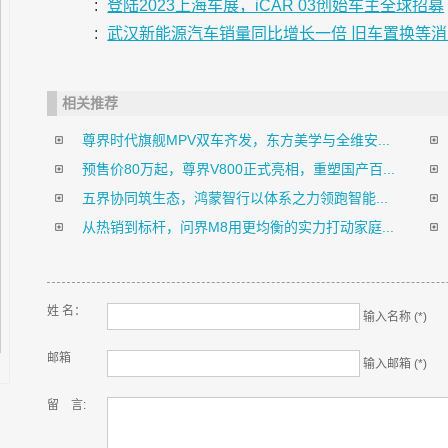
:
登陆2023上海车展，iCAR 03创始车主全球招募
:
武汉新能源汽车销量同比增长一倍 旧车置换等
相关推荐
尊界时代旗舰MPV双车齐发，东方美学与全维安...
预售价80万起，尊界V800正式亮相，重塑国产百...
五界协同筑生态，鸿蒙智行以体系之力领跑智能...
从热销到标杆，问界M8用更均衡的实力打动家庭...
姓 名：
输入名称 (*)
邮箱
输入邮箱 (*)
留 言: