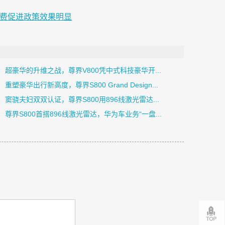
消费促进政策效果明显
超豪华的升维之战，尊界V800凭中式科技豪华开...
重塑豪华出行新高度，尊界S800 Grand Design...
窦骁夫妇双双认证，尊界S800用896线激光雷达...
尊界S800首搭896线激光雷达，华为车业务“一盘...