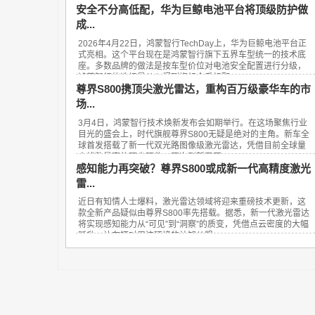
安全不分高低配，华为巨鲸电池平台将顶级防护做
成...
2026年4月22日，鸿蒙智行TechDay上，华为巨鲸电池平台正
式亮相。这个平台现在是鸿蒙智行旗下五界车型统一的技术底
座。多数品牌的做法是按车型价位对电池安全配置进行分级，
鸿蒙智行的选择是从入门到旗舰全系标配...
尊界S800携顶尖激光雷达，重构百万级豪华车的市
场...
3月4日，鸿蒙智行技术焕新发布会如期举行。在这场聚焦行业
目光的盛会上，时代旗舰尊界S800无疑是绝对的主角。新车全
球首发搭载了新一代双光路图像级激光雷达，凭借目前全球量
产线数最高的顶尖硬件，再次刷新了百...
感知能力再突破？尊界S800或成新一代高精度激光
雷...
近日有知情人士爆料，激光雷达领域将迎来重磅技术更新，这
款全新产品疑似由尊界S800率先搭载。据悉，新一代激光雷达
将实现感知能力从“可见”到“洞察”的质变，凭借点云密度的大幅
跃升，让车辆对周边环境的认知从粗...