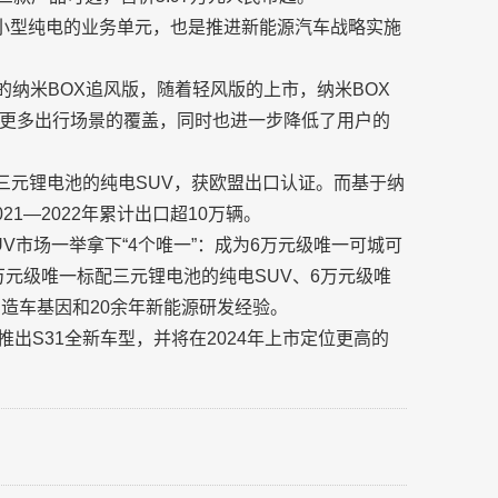
注小型纯电的业务单元，也是推进新能源汽车战略实施
航的纳米BOX追风版，随着轻风版的上市，纳米BOX
更多出行场景的覆盖，同时也进一步降低了用户的
三元锂电池的纯电SUV，获欧盟出口认证。而基于纳
1—2022年累计出口超10万辆。
UV市场一举拿下“4个唯一”：成为6万元级唯一可城可
万元级唯一标配三元锂电池的纯电SUV、6万元级唯
造车基因和20余年新能源研发经验。
推出S31全新车型，并将在2024年上市定位更高的