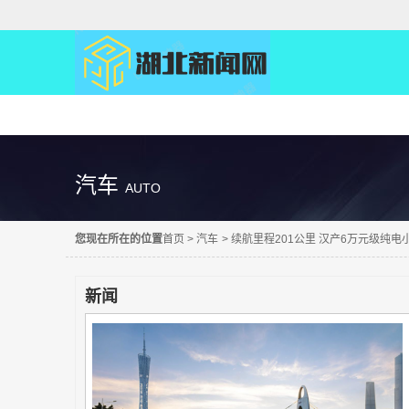
精彩直达
汽车
AUTO
您现在所在的位置
首页
>
汽车
>
续航里程201公里 汉产6万元级纯电
新闻