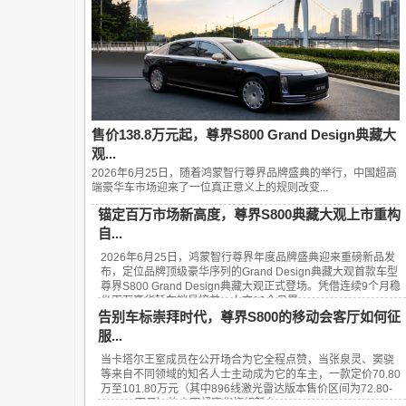
售价138.8万元起，尊界S800 Grand Design典藏大
观...
2026年6月25日，随着鸿蒙智行尊界品牌盛典的举行，中国超高
端豪华车市场迎来了一位真正意义上的规则改变...
锚定百万市场新高度，尊界S800典藏大观上市重构
自...
2026年6月25日，鸿蒙智行尊界年度品牌盛典迎来重磅新品发
布，定位品牌顶级豪华序列的Grand Design典藏大观首款车型
尊界S800 Grand Design典藏大观正式登场。凭借连续9个月稳
坐百万豪华轿车销量榜首、上市13个月累...
告别车标崇拜时代，尊界S800的移动会客厅如何征
服...
当卡塔尔王室成员在公开场合为它全程点赞，当张泉灵、窦骁
等来自不同领域的知名人士主动成为它的车主，一款定价70.80
万至101.80万元（其中896线激光雷达版本售价区间为72.80-
101.80万元）的中国超豪华旗舰轿车——...