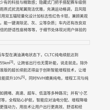
少有的科技与精致感；隐藏式门把手搭配赛车级侧
雨燕式扰流尾翼简洁优雅，充满运动格调，且风阻
毂，采用双五辐轻量化设计加标志性红色卡钳，兼顾美观
，能一键清除泥、灰、尘等杂质；车内还有改良双
一倍的舒适性座椅等等，于细节处体现对用户体验的
车型在满油满电状态下，CLTC纯电续航达到
[3]
5km
，让跨省出行也无需补能，说走就走。除外
准版的超长续航还得益于创新智能增程技术，让增
[5]
能提升10%
，同时NVH媲美纯电，增程工况与纯
如拥堵、高速、超车、低温等多种路况；并有“小艺
醒等，全程贴心护航，智能应对油电分配、增程降噪
更强动力，用技术让用户出行更高效、舒适和经