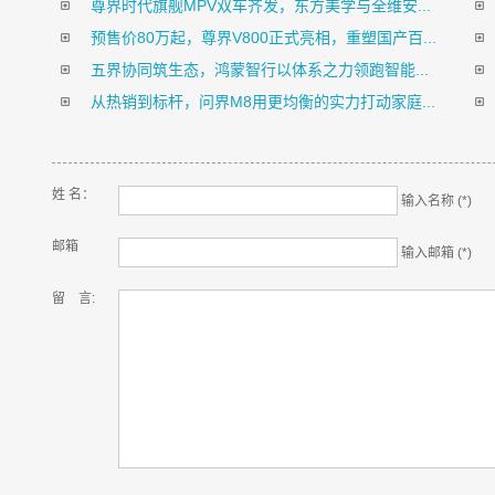
尊界时代旗舰MPV双车齐发，东方美学与全维安...
预售价80万起，尊界V800正式亮相，重塑国产百...
五界协同筑生态，鸿蒙智行以体系之力领跑智能...
从热销到标杆，问界M8用更均衡的实力打动家庭...
姓 名：
输入名称 (*)
邮箱
输入邮箱 (*)
留 言: