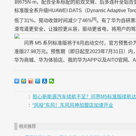
到675N·m，配合全系标配的前双叉臂、后多连杆全铝合
标准版全系升级HUAWEI DATS（Dynamic Adaptive
[8]
低了31%，晃动收敛时间减少了46%
。有了华为自研黑
滑弯道更安全，让操控更从容，驱动更省电，将用户的驾
问界 M5 系列标准版将于8月启动交付，官方预售价为：
准版27.98万元。预售期（即日起至2023年7月31日）
华为商城、华为体验店、我的华为APP以及AITO官网、AI
:
担心新能源汽车续航不足？问界M5标准版续航达1
:
“风投”东风！东风风神加盟店加速开业
相关推荐