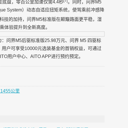
[7]
金底盘，零百公里加速仅需4.4秒
。同时，问界M5
 Torque System）动态自适应扭矩系统，使驾乘前冲感降
科技的加持，问界M5标准版在颠簸路面更平稳，湿
乘体验提升到全新高度。
问界M5后驱标准版25.98万元、问界 M5 四驱标
内，用户可享受10000元选装基金的首销权益，可通过
TO用户中心、AITO APP进行预约预定。
455公里