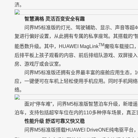
济。
智慧满格 灵活百变安全有趣
问界M5标准版的灯光、驾驶辅助、显示、声音等超
复进行偏好设置，从此拥有专属的私享座驾。其搭载的“智
TM
能悉数升级。其中，HUAWEI MagLink
魔吸车载接口
后排平板上孩子观看的内容、前后排组队游戏、双屏接入
房、游戏厅或会议室。
问界M5标准版还拥有业界最丰富的座舱应用生态，1
应，一键便可在车机上轻松使用手机应用。同时手机网络
络。
面对“停车难”，问界M5标准版智慧泊车升级，新增
泊车，支持包括超窄车位在内的110多种停车场景，真正实
性能升级 舒适可靠又快又稳
问界M5标准版搭载HUAWEI DriveONE纯电驱