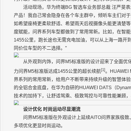
活动现场，华为终端BG 智选车业务部总裁 汪严旻
产品！我自己常会隐身在各个车主群中，倾听车主们对于
如希望座椅更柔软舒适、希望雨天后视摄像头能更清楚等
度赋能，问界系列车型都做到了常用常新。比如，在智能
1455公里，跑长途也无需充电加油，可以从上海一路开
同价位车型的不二选择。”
从外观到内饰，问界M5标准版的设计迎来了全面优
[1]
力问界M5标准版达成1455公里的超长续航
。HUAWEI M
界系列的常用常新，给用户不断带来持续升级的智慧体验
的全铝合金底盘，在华为自研的HUAWEI DATS（Dynamic A
技术的加持下，让舒适驾乘、极致驾控与可靠性能兼顾，
设计优化 时尚运动尽显潮流
问界M5标准版在外观设计上延续AITO问界家族极
多项优化更显时尚运动。