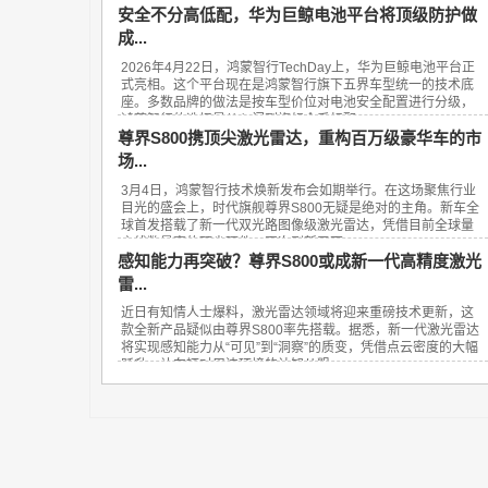
安全不分高低配，华为巨鲸电池平台将顶级防护做
成...
2026年4月22日，鸿蒙智行TechDay上，华为巨鲸电池平台正
式亮相。这个平台现在是鸿蒙智行旗下五界车型统一的技术底
座。多数品牌的做法是按车型价位对电池安全配置进行分级，
鸿蒙智行的选择是从入门到旗舰全系标配...
尊界S800携顶尖激光雷达，重构百万级豪华车的市
场...
3月4日，鸿蒙智行技术焕新发布会如期举行。在这场聚焦行业
目光的盛会上，时代旗舰尊界S800无疑是绝对的主角。新车全
球首发搭载了新一代双光路图像级激光雷达，凭借目前全球量
产线数最高的顶尖硬件，再次刷新了百...
感知能力再突破？尊界S800或成新一代高精度激光
雷...
近日有知情人士爆料，激光雷达领域将迎来重磅技术更新，这
款全新产品疑似由尊界S800率先搭载。据悉，新一代激光雷达
将实现感知能力从“可见”到“洞察”的质变，凭借点云密度的大幅
跃升，让车辆对周边环境的认知从粗...