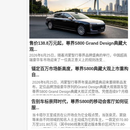
售价138.8万元起，尊界S800 Grand Design典藏大
观...
2026年6月25日，随着鸿蒙智行尊界品牌盛典的举行，中国超高
端豪华车市场迎来了一位真正意义上的规则改变...
锚定百万市场新高度，尊界S800典藏大观上市重构
自...
2026年6月25日，鸿蒙智行尊界年度品牌盛典迎来重磅新品发
布，定位品牌顶级豪华序列的Grand Design典藏大观首款车型
尊界S800 Grand Design典藏大观正式登场。凭借连续9个月稳
坐百万豪华轿车销量榜首、上市13个月累...
告别车标崇拜时代，尊界S800的移动会客厅如何征
服...
当卡塔尔王室成员在公开场合为它全程点赞，当张泉灵、窦骁
等来自不同领域的知名人士主动成为它的车主，一款定价70.80
万至101.80万元（其中896线激光雷达版本售价区间为72.80-
101.80万元）的中国超豪华旗舰轿车——...