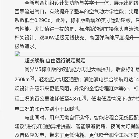
全新融合灯组设计集功能与美学于一体，展示出同级
围导流进气口，有效提升了整车的空气动力学性能；尖尾
系数低至0.29Cd。此外，标准版新增20英寸运动轮
与性能。尤其值得一提的是，标准版的倒车摄像头自清洗
杯架设计、双40W超级无线快充、高回弹海绵厚度提升
极致追求。
超长续航 自由远行说走就走
问界M5标准版的续航能力再迎大幅提升，后驱标准版
[2]
260km
，轻松应对城区通勤；满油满电综合续航可达145
观设计升级带来更低风阻，升级的全铝增程缸体等外，标
[4]
程工况的百公里油耗低至4.87L
，低电低温情况下动力性
[6]
电工况的噪音差别小于1dB
。
与此同时，用户无需自行选择，智能增程会无感匹配
建议”进行如通勤异常提醒、智能躲避拥堵、夜间大灯提
及自适应发电，带来了更低油耗、更低噪音和全工况下的