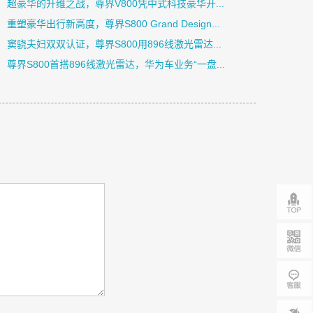
超豪华的升维之战，尊界V800凭中式科技豪华开...
重塑豪华出行新高度，尊界S800 Grand Design...
窦骁夫妇双双认证，尊界S800用896线激光雷达...
尊界S800首搭896线激光雷达，华为车业务“一盘...