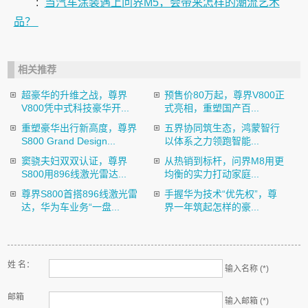
:
当汽车涂装遇上问界M5，会带来怎样的潮流艺术
品？
相关推荐
超豪华的升维之战，尊界
预售价80万起，尊界V800正
V800凭中式科技豪华开...
式亮相，重塑国产百...
重塑豪华出行新高度，尊界
五界协同筑生态，鸿蒙智行
S800 Grand Design...
以体系之力领跑智能...
窦骁夫妇双双认证，尊界
从热销到标杆，问界M8用更
S800用896线激光雷达...
均衡的实力打动家庭...
尊界S800首搭896线激光雷
手握华为技术“优先权”，尊
达，华为车业务“一盘...
界一年筑起怎样的豪...
姓 名：
输入名称 (*)
邮箱
输入邮箱 (*)