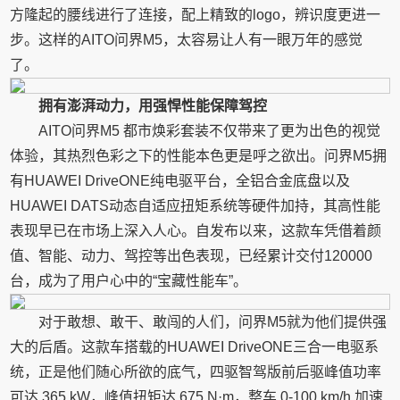
方隆起的腰线进行了连接，配上精致的logo，辨识度更进一
步。这样的AITO问界M5，太容易让人有一眼万年的感觉
了。
拥有澎湃动力，用强悍性能保障驾控
AITO问界M5 都市焕彩套装不仅带来了更为出色的视觉
体验，其热烈色彩之下的性能本色更是呼之欲出。问界M5拥
有HUAWEI DriveONE纯电驱平台，全铝合金底盘以及
HUAWEI DATS动态自适应扭矩系统等硬件加持，其高性能
表现早已在市场上深入人心。自发布以来，这款车凭借着颜
值、智能、动力、驾控等出色表现，已经累计交付120000
台，成为了用户心中的“宝藏性能车”。
对于敢想、敢干、敢闯的人们，问界M5就为他们提供强
大的后盾。这款车搭载的HUAWEI DriveONE三合一电驱系
统，正是他们随心所欲的底气，四驱智驾版前后驱峰值功率
可达 365 kW，峰值扭矩达 675 N·m，整车 0-100 km/h 加速