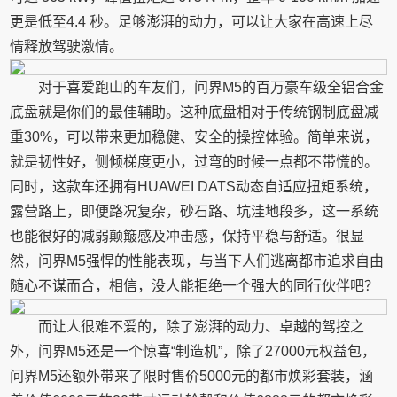
更是低至4.4 秒。足够澎湃的动力，可以让大家在高速上尽
情释放驾驶激情。
对于喜爱跑山的车友们，问界M5的百万豪车级全铝合金
底盘就是你们的最佳辅助。这种底盘相对于传统钢制底盘减
重30%，可以带来更加稳健、安全的操控体验。简单来说，
就是韧性好，侧倾梯度更小，过弯的时候一点都不带慌的。
同时，这款车还拥有HUAWEI DATS动态自适应扭矩系统，
露营路上，即便路况复杂，砂石路、坑洼地段多，这一系统
也能很好的减弱颠簸感及冲击感，保持平稳与舒适。很显
然，问界M5强悍的性能表现，与当下人们逃离都市追求自由
随心不谋而合，相信，没人能拒绝一个强大的同行伙伴吧？
而让人很难不爱的，除了澎湃的动力、卓越的驾控之
外，问界M5还是一个惊喜“制造机”，除了27000元权益包，
问界M5还额外带来了限时售价5000元的都市焕彩套装，涵