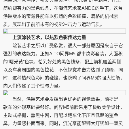
涂装的消息热传，引发大量关注。“曙光黄”的主题色，配上
简约却有力的黑色线条，在潮流艺术家ANDC的手下，这台
涂装版本的宝藏性能车以强烈的色彩碰撞，满格的机械素
质，展现出了前所未有的视觉冲击力与运动气质。
上演涂装艺术，以热烈色彩传达力量
涂装艺术之所以广受欣赏，很大一部分原因是来自于它
强烈的表达能力。正如AITO问界M5 都市焕彩套装，大面积
的“曙光黄”色块，恰到好处的黑色线条，配上前机舱盖两侧
以及车身周围的黑色拉花，不仅视觉冲击力达到了顶峰，同
时，这种热烈色彩间的碰撞，也隐喻了问界M5的强大性能，
向人们传递了其个性与力量。
当然，涂装艺术要发挥出更优秀的视觉效果，前提是一
款车的外观基础要够好。问界M5前脸采用了极致美学设计，
主动式格栅，熏黑中网，再配以跑车化下压且低趴的鲨鱼
鼻，力量感扑面而来。同时，流光聚能醒狮大灯犹如一双灵