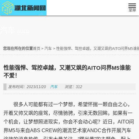
汽车
AUTO
您现在所在的位置
首页
>
汽车
>
性能强悍、驾控卓越，又潮又飒的AITO问界M5谁
性能强悍、驾控卓越，又潮又飒的AITO问界M5谁能
不爱！
发布时间：2023/11/20
汽车
浏览：312
很多人可能都有过一个梦想，希望怀揣一颗自由之心，
开着又帅又飒的座驾，尽情驰骋，引来无数回眸。如果有一
个机会，让梦想照进现实，你会不会动心呢？近日，AITO问
界M5与来自ABS CREW的潮流艺术家ANDC合作开展汽车