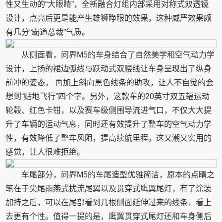
性又生动的“大眼睛”，全新融合灯组内部采用对称式双透镜
设计，点亮后更是能产生雄狮睁眼的效果，这种威严效果颇
有几分“霸道总裁”气质。
从侧面看，问界M5的车身结合了自然美学和空气动力学
设计，上扬的裙边弧线与跃动式双腰线让车身呈现出了纵身
前冲的姿态， 再加上斜向黑色线条的助攻，让人不自觉的会
想到“贴地飞行”四个字。另外，这款车的20英寸双五辐运动
轮毂、红色卡钳，以及赛车级侧围导流进气口，不仅大大提
升了车辆的运动气息，同时还有效提升了整车的空气动力学
性，有效降低了整车风阻，提高续航里程。这又潮又实用的
感觉，让人很难拒绝。
车尾部分，问界M5的车尾造型优雅简洁，原本的点睛之
笔在于尖尾雨燕式扰流尾翼以及贯穿式鹰翼尾灯，有了涂装
加持之后，可以在尾部看到几根侧面延伸过来的线条，看上
去更有个性。值得一提的是，鹰翼贯穿式尾灯还和车身侧后