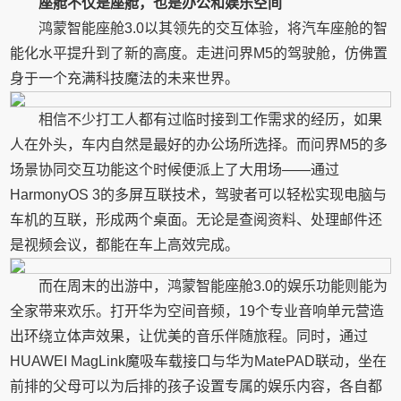
座舱不仅是座舱，也是办公和娱乐空间
鸿蒙智能座舱3.0以其领先的交互体验，将汽车座舱的智
能化水平提升到了新的高度。走进问界M5的驾驶舱，仿佛置
身于一个充满科技魔法的未来世界。
相信不少打工人都有过临时接到工作需求的经历，如果
人在外头，车内自然是最好的办公场所选择。而问界M5的多
场景协同交互功能这个时候便派上了大用场——通过
HarmonyOS 3的多屏互联技术，驾驶者可以轻松实现电脑与
车机的互联，形成两个桌面。无论是查阅资料、处理邮件还
是视频会议，都能在车上高效完成。
而在周末的出游中，鸿蒙智能座舱3.0的娱乐功能则能为
全家带来欢乐。打开华为空间音频，19个专业音响单元营造
出环绕立体声效果，让优美的音乐伴随旅程。同时，通过
HUAWEI MagLink魔吸车载接口与华为MatePAD联动，坐在
前排的父母可以为后排的孩子设置专属的娱乐内容，各自都