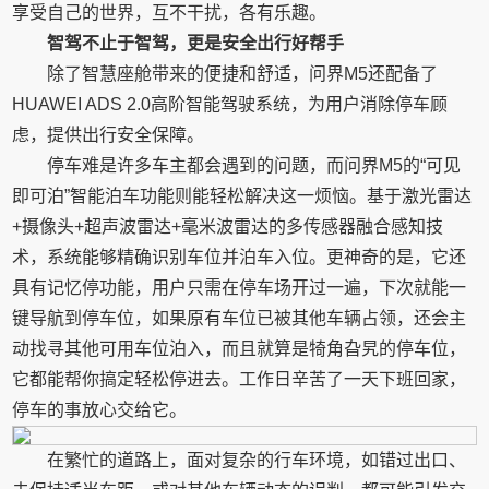
享受自己的世界，互不干扰，各有乐趣。
智驾不止于智驾，更是安全出行好帮手
除了智慧座舱带来的便捷和舒适，问界M5还配备了
HUAWEI ADS 2.0高阶智能驾驶系统，为用户消除停车顾
虑，提供出行安全保障。
停车难是许多车主都会遇到的问题，而问界M5的“可见
即可泊”智能泊车功能则能轻松解决这一烦恼。基于激光雷达
+摄像头+超声波雷达+毫米波雷达的多传感器融合感知技
术，系统能够精确识别车位并泊车入位。更神奇的是，它还
具有记忆停功能，用户只需在停车场开过一遍，下次就能一
键导航到停车位，如果原有车位已被其他车辆占领，还会主
动找寻其他可用车位泊入，而且就算是犄角旮旯的停车位，
它都能帮你搞定轻松停进去。工作日辛苦了一天下班回家，
停车的事放心交给它。
在繁忙的道路上，面对复杂的行车环境，如错过出口、