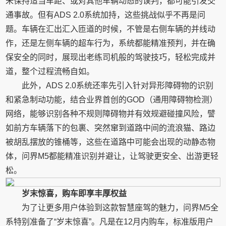
未保持适当车距、或对其他车辆动态的误判，都可能引发交
通事故。但有ADS 2.0系统加持，这些挑战似乎不再是问
题。车辆在汇出汇入匝道的时候，不管是右侧车辆的并线动
作，还是左侧车辆的超车行为，系统都能精准预判，并在确
保安全的同时，展现出老练司机般的驾驶技巧，轻松完成并
道，整个过程流畅自如。
此外，ADS 2.0系统还率先引入针对异形障碍物的识别
和紧急制动功能，结合业界首创的GOD（通用障碍物检测）
网络，能够识别各种不规则障碍物并有效规避碰撞风险，譬
如前方车辆落下的包裹、突然窜到道路中间的流浪猫、路边
被胡乱摆放的锥桶等，这些在道路中可能会出现的动静态物
体，问界M5都能精准识别并避让，让驾驶更安全、出游更轻
松。
岁末惊喜，购车即享丰厚权益
为了让更多用户体验到这款智慧座驾的魅力，问界M5全
系特别准备了“岁末惊喜”。凡是在12月内购车，标准版用户