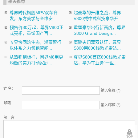
相关推荐
尊界时代旗舰MPV双车齐
超豪华的升维之战，尊界
发，东方美学与全维安...
V800凭中式科技豪华开...
预售价80万起，尊界V800正
重塑豪华出行新高度，尊界
式亮相，重塑国产百...
S800 Grand Design...
五界协同筑生态，鸿蒙智行
窦骁夫妇双双认证，尊界
以体系之力领跑智能...
S800用896线激光雷达...
从热销到标杆，问界M8用更
尊界S800首搭896线激光雷
均衡的实力打动家庭...
达，华为车业务“一盘...
姓 名：
输入名称 (*)
邮箱
输入邮箱 (*)
留 言: