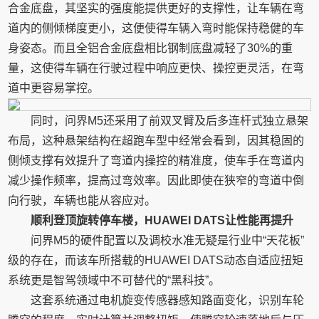
合金底盘，其坚实的强度能提供更好的支撑性，让车辆在弯
道内的侧倾梯度更小，这便使得车辆入弯时能保持稳健的车
身姿态。而且全铝合金底盘相比钢制底盘减轻了30%的重
量，这使得车辆在行驶过程中响应更快、操控更灵活，在弯
道中更容易掌控。
同时，问界M5还采用了前双叉臂及后多连杆式独立悬架
布局，这种悬架结构在超跑车型中经常会看到，因其稳固的
侧倾支撑有效提升了弯道内操控的精准度，使车手在弯道内
减少操作频率，提高过弯效率。因此即使在狭窄的弯道中倒
向行驶，车辆也能从容应对。
顺利登顶旋转停车楼，HUAWEI DATS让性能再提升
问界M5的硬件配置以及调校水准无疑是行业中“天花板”
级的存在，而该车所搭载的HUAWEI DATS动态自适应扭矩
系统更是智驾领域中不可替代的“黑科技”。
这套系统通过电机旋变传感器感知路面变化，识别车轮