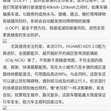
碰撞（LOCP），提供更靠谱的主动安全。返乡过程中，当
我们驾驶车辆行驶速度在40km/h-120km/h之间时，如果车辆
偏离车道，与路旁的成排水马、锥桶、路沿、栅栏等障碍物
有碰撞风险时，系统会自动触发侧向障碍物防碰撞
（LOCP）紧急干预方向，规避或减轻碰撞风险，进而实现
更高维度的安全防护。
尤其值得关注的是，本次OTA，HUAWEI ADS 2.0能力
再进阶，全国都能开、越开越好开的城区智驾领航辅助
（City NCA）来了，不依赖于高精度地图，不仅全国的高
速、高架、快速路都能用，现在大小城市乃至乡镇的城区道
路统统都能激活，可用路段高达99%。与此同时，这款车还
可以避让异形障碍物，遇到斑马线及时避让行人，机非混行
的场景提前预知做出预判，像“老司机”一样决策果断，来去
自如。就算陌生城市、路况复杂，这款车都能最大限度保证
行车安全，助力车主顺利回家过年。