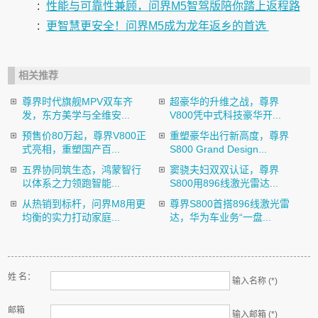
:
性能与可靠性兼顾，问界M5智驾版陪你踏上返程路
:
更智慧更安全！问界M5成为龙年返乡的首选
相关推荐
尊界时代旗舰MPV双车齐
超豪华的升维之战，尊界
发，东方美学与全维安...
V800凭中式科技豪华开...
预售价80万起，尊界V800正
重塑豪华出行新高度，尊界
式亮相，重塑国产百...
S800 Grand Design...
五界协同筑生态，鸿蒙智行
窦骁夫妇双双认证，尊界
以体系之力领跑智能...
S800用896线激光雷达...
从热销到标杆，问界M8用更
尊界S800首搭896线激光雷
均衡的实力打动家庭...
达，华为车业务“一盘...
姓 名：
输入名称 (*)
邮箱
输入邮箱 (*)