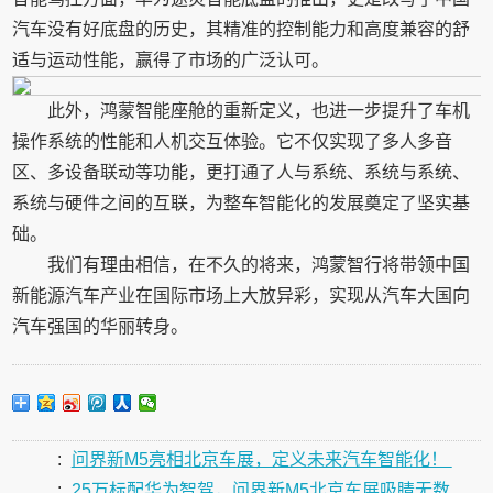
汽车没有好底盘的历史，其精准的控制能力和高度兼容的舒
适与运动性能，赢得了市场的广泛认可。
此外，鸿蒙智能座舱的重新定义，也进一步提升了车机
操作系统的性能和人机交互体验。它不仅实现了多人多音
区、多设备联动等功能，更打通了人与系统、系统与系统、
系统与硬件之间的互联，为整车智能化的发展奠定了坚实基
础。
我们有理由相信，在不久的将来，鸿蒙智行将带领中国
新能源汽车产业在国际市场上大放异彩，实现从汽车大国向
汽车强国的华丽转身。
:
问界新M5亮相北京车展，定义未来汽车智能化！
:
25万标配华为智驾，问界新M5北京车展吸睛无数