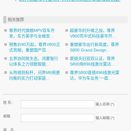
相关推荐
尊界时代旗舰MPV双车齐
超豪华的升维之战，尊界
发，东方美学与全维安...
V800凭中式科技豪华开...
预售价80万起，尊界V800正
重塑豪华出行新高度，尊界
式亮相，重塑国产百...
S800 Grand Design...
五界协同筑生态，鸿蒙智行
窦骁夫妇双双认证，尊界
以体系之力领跑智能...
S800用896线激光雷达...
从热销到标杆，问界M8用更
尊界S800首搭896线激光雷
均衡的实力打动家庭...
达，华为车业务“一盘...
姓 名：
输入名称 (*)
邮箱
输入邮箱 (*)
留 言: