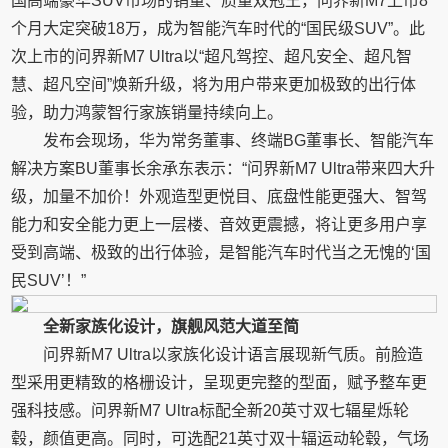
国高端豪华SUV市场的销量、质量双冠王，问界新M7上市8
个月大定突破18万，成为智能汽车时代的“国民级SUV”。此
次上市的问界新M7 Ultra以“超凡驾控、超凡安全、超凡智
慧、超凡空间”焕新升级，将为用户带来更加极致的出行体
验，助力鸿蒙智行家族销量持续向上。
发布会现场，华为常务董事、终端BG董事长、智能汽车
解决方案BU董事长余承东表示：“问界新M7 Ultra带来四大升
级，加量不加价！外观造型更悦目、底盘性能更强大、智驾
能力和安全能力更上一层楼、音效更震撼，将让更多用户享
受到高端、极致的出行体验，是智能汽车时代当之无愧的‘国
民SUV’！”
全新家族化设计，旗舰风范大道至简
问界新M7 Ultra以家族化设计语言展现新气质。前脸造
型采用更精致的格栅设计，呈现更完整的型面，赋予整车更
强科技感。问界新M7 Ultra标配全新20英寸双七辐星烁轮
毂，颜值更高。同时，可选配21英寸双十辐运动轮毂，气场