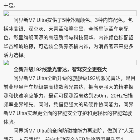
十足。
问界新M7 Ultra提供了5种外观颜色、3种内饰配色。包
括冰晶银、深空灰、天青蓝和鎏金黑，全新星际蓝车身配
色，彰显旗舰同源的高级质感与科技豪华。内饰颜色标配韶
华杏和琥珀棕，可选装全新赤茶橘内饰，为消费者带来更多
活力选择。
全新升级192线激光雷达，智驾安全更强大
问界新M7 Ultra全新升级的旗舰级192线激光雷达，是目
前业界量产车规级最高线数激光雷达，拥有更强大的精准探
测和快速响应能力，最远可探测距离达到250m，20Hz扫描
频率业界领先。同时，凭借更强大的软硬件协同能力，问界
新M7 Ultra实现更全面的智能安全守护和更轻松的智能驾驶
体验。
问界新M7 Ultra的全向防碰撞能力再进阶，做到了“人无
我有，人有我优”。前向主动安全AEB生效范围提升至4-