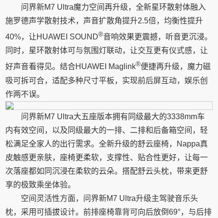
问界新M7 Ultra魔力空间再升级，全新星环散射体融入
施罗德声学散射技术，声音扩散角提升2.5倍，均衡性提升
®
40%，让HUAWEI SOUND
音响效果更震撼，听音更沉浸。
同时，星环散射体可与氛围灯联动，让交互更有仪式感，让
®
好声音看得见。结合HUAWEI Maglink
便捷再升级，魔力磁
吸可拆可合，适配多种尺寸平板，实现前后屏互动，娱乐创
作两不误。
问界新M7 Ultra大五座版本拥有同级最大的3338mm车
内有效空间，以及同级最大的一排、二排和后备箱空间，轻
松满足全家人的出行需求。全新升级的舒云座椅，Nappa真
皮触感更亲肤，座椅更柔软，支撑性、贴合性更好，让每一
次落座都如同沉浸在柔软的云朵。搭配舒云头枕，带来更舒
享的极致乘坐体验。
空间灵活性方面，问界新M7 Ultra升级主驾驶音乐头
枕，采用可插拔设计。前排座椅靠背可向后放倒69°，与后排