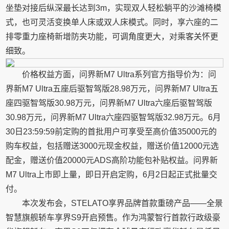
坐垫对接后纵深最长达到3m，实现双人轻松躺平的沙滩椅模
式，也可灵活变换单人床或双人床模式。同时，享六座的二
排零重力座椅新增防夹功能，可调角度更大，对乘客关怀更
细致。
价格权益方面，问界新M7 Ultra系列官方指导价为：问
界新M7 Ultra五座后驱智驾版28.98万元，问界新M7 Ultra五
座四驱智驾版30.98万元，问界新M7 Ultra六座后驱智驾版
30.98万元，问界新M7 Ultra六座四驱智驾版32.98万元。6月
30日23:59:59前定购的首批用户可享受至高价值35000元的
购车权益，包括赠送3000元现金权益，赠送价值12000元选
配金，赠送价值20000元ADS高阶功能包补贴权益。问界新
M7 Ultra上市即上量，即日开启定购，6月2日起正式批量交
付。
本次发布会，STELATO享界品牌首款重磅产品——全景
智慧旗舰轿车享界S9开启预售。作为鸿蒙智行首款行政级豪