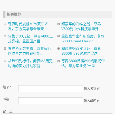
相关推荐
尊界时代旗舰MPV双车齐
超豪华的升维之战，尊界
发，东方美学与全维安...
V800凭中式科技豪华开...
预售价80万起，尊界V800正
重塑豪华出行新高度，尊界
式亮相，重塑国产百...
S800 Grand Design...
五界协同筑生态，鸿蒙智行
窦骁夫妇双双认证，尊界
以体系之力领跑智能...
S800用896线激光雷达...
从热销到标杆，问界M8用更
尊界S800首搭896线激光雷
均衡的实力打动家庭...
达，华为车业务“一盘...
姓 名：
输入名称 (*)
邮箱
输入邮箱 (*)
留 言: