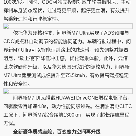
100次/秒。同时，CDC可独立控制对应车轮减振阻尼，主动
抑制车身姿态起伏，让过弯更平顺，起停更丝滑，有效提升
驾乘舒适性和行驶稳定性。
依托华为硬核科技，问界新M7 Ultra实现了ADS预瞄与
CDC减振器自动调节的智能协同能力。车辆行驶过程中，问
界新M7 Ultra可以智能识别路上的减速带，预先调整减振器
阻尼，“软上硬下”降低冲击感，优化驾乘体验。此外，凭借
此次软硬件升级，以及华为德国研究所的调校功力，问界新
M7 Ultra麋鹿测试成绩提升至75.5km/h，有效提高驾控稳定
性和安全性。
问界新M7 Ultra搭载HUAWEI DriveONE增程电驱平台，
四驱版零百加速4.8s，动力性能同级领先。在满油满电CLTC
工况下，问界新M7综合续航1300km，实现了超长续航里程
无忧。
全新豪华质感座舱，百变魔力空间再升级