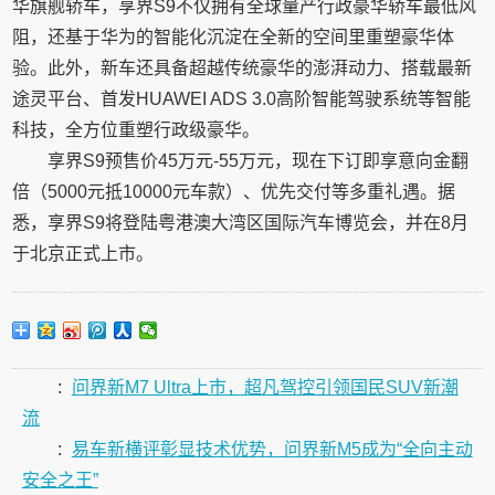
华旗舰轿车，享界S9不仅拥有全球量产行政豪华轿车最低风
阻，还基于华为的智能化沉淀在全新的空间里重塑豪华体
验。此外，新车还具备超越传统豪华的澎湃动力、搭载最新
途灵平台、首发HUAWEI ADS 3.0高阶智能驾驶系统等智能
科技，全方位重塑行政级豪华。
享界S9预售价45万元-55万元，现在下订即享意向金翻
倍（5000元抵10000元车款）、优先交付等多重礼遇。据
悉，享界S9将登陆粤港澳大湾区国际汽车博览会，并在8月
于北京正式上市。
:
问界新M7 Ultra上市，超凡驾控引领国民SUV新潮
流
:
易车新横评彰显技术优势，问界新M5成为“全向主动
安全之王”