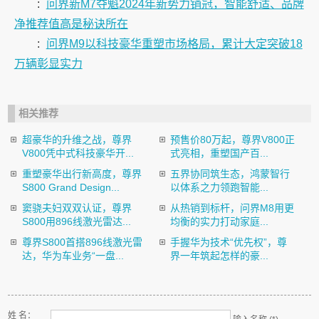
:
问界新M7夺魁2024年新势力销冠，智能舒适、品牌
净推荐值高是秘诀所在
:
问界M9以科技豪华重塑市场格局，累计大定突破18
万辆彰显实力
相关推荐
超豪华的升维之战，尊界
预售价80万起，尊界V800正
V800凭中式科技豪华开...
式亮相，重塑国产百...
重塑豪华出行新高度，尊界
五界协同筑生态，鸿蒙智行
S800 Grand Design...
以体系之力领跑智能...
窦骁夫妇双双认证，尊界
从热销到标杆，问界M8用更
S800用896线激光雷达...
均衡的实力打动家庭...
尊界S800首搭896线激光雷
手握华为技术“优先权”，尊
达，华为车业务“一盘...
界一年筑起怎样的豪...
姓 名：