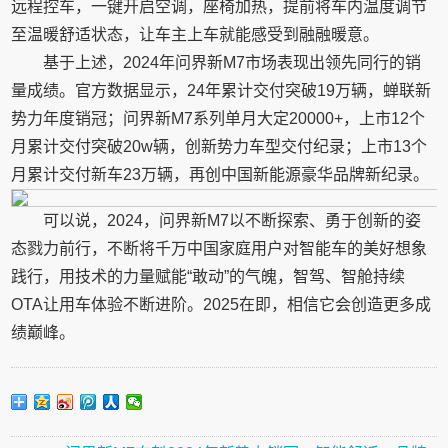
远程控车，一键开启空调，座椅加热，提前将车内温度调节
至温暖舒适状态，让车主上车就能感受到融融暖意。
基于上述，2024年问界新M7市场表现出领先同行的销
量成绩。官方数据显示，24年累计交付突破19万辆，蝉联新
势力年度销冠；问界新M7系列单月大定20000+，上市12个
月累计交付突破20w辆，创新势力车型交付纪录；上市13个
月累计交付新车23万辆，再创中国新能源豪华品牌新纪录。
可以说，2024，问界新M7以不断探索、勇于创新的姿
态戮力前行，不断将千万中国家庭用户对智能车的美好想象
践行，用技术的力量赋能“敢动”的气魄，智驾、智舱持续
OTA让用车体验不断进阶。2025在即，相信它会创造更多成
绩巅峰。