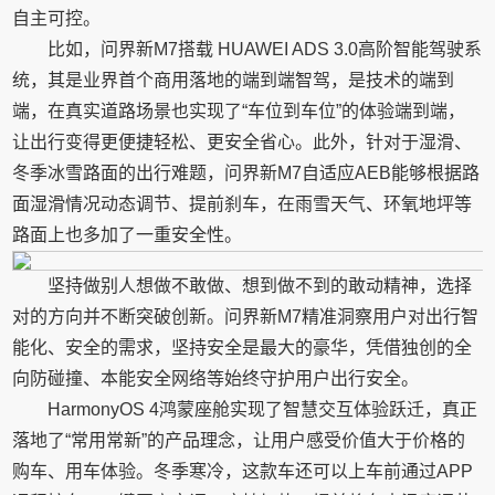
自主可控。
比如，问界新M7搭载 HUAWEI ADS 3.0高阶智能驾驶系
统，其是业界首个商用落地的端到端智驾，是技术的端到
端，在真实道路场景也实现了“车位到车位”的体验端到端，
让出行变得更便捷轻松、更安全省心。此外，针对于湿滑、
冬季冰雪路面的出行难题，问界新M7自适应AEB能够根据路
面湿滑情况动态调节、提前刹车，在雨雪天气、环氧地坪等
路面上也多加了一重安全性。
坚持做别人想做不敢做、想到做不到的敢动精神，选择
对的方向并不断突破创新。问界新M7精准洞察用户对出行智
能化、安全的需求，坚持安全是最大的豪华，凭借独创的全
向防碰撞、本能安全网络等始终守护用户出行安全。
HarmonyOS 4鸿蒙座舱实现了智慧交互体验跃迁，真正
落地了“常用常新”的产品理念，让用户感受价值大于价格的
购车、用车体验。冬季寒冷，这款车还可以上车前通过APP