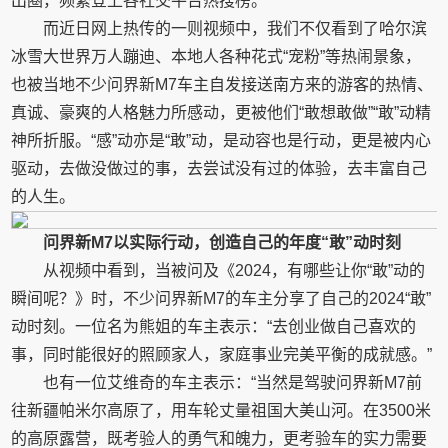
出圈，频繁登上各社交平台热搜榜。
而近日网上热传的一则视频中，我们不仅看到了哈尔滨
冰雪大世界万人蹦迪、本地人各种花式“宠粉”等热闹景象，
也被当地不少问界新M7车主自发接送南方来的游客的热情、
真诚、豪爽的人格魅力所感动，更被他们“敢想敢做”“敢”动精
神所折服。“感”动亦是“敢”动，是动容也是行动，更是被内心
驱动，去做没做过的事，去尝试没有过的体验，去丰富自己
的人生。
问界新M7以实际行动，创造自己的年度“敢”动时刻
从视频中看到，当被问及《2024，有哪些让你“敢”动的
瞬间呢？》时，不少问界新M7的车主分享了自己的2024“敢”
动时刻。一位名为熊姐的车主表示：“去创业做自己喜欢的
事，同时能很好的照顾家人，家庭事业完美平衡的成就感。”
也有一位艾维奇的车主表示：“当然是驾驶问界新M7前
往新疆帕米尔高原了，用车轮丈量祖国大美山河。在3500米
的高原露营，既考验人的勇气和魄力，更考验车的实力需要