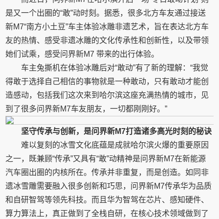
是又一个出圈的“敢”动时刻。据悉，很多北方车友通过接送
新M7“南方小土豆”车主体验冰雕非遗艺术，旨在表达北方车
友的热情、感受非遗冰雕的文化传承性和创新性，以及带领
她们试乘，感受问界新M7 带来的出行体验。
车主兔撕机在体验冰雕后对“敢动”有了新的理解：“我觉
得敢于选择自己相信的事物就是一种敢动，只有敢动才能创
造感动，包括我们这次来到哈尔滨这座充满热情的城市，见
到了很多问界新M7车友朋友，一切都刚刚好。”
坚守传承与创新，是问界新M7打造诸多高光时刻的秘诀
难以复刻的冰雪文化底蕴是成就哈尔滨火爆的重要原因
之一，既兼顾“传承”又具有“敢”动精神是问界新M7在新能源
汽车圈出圈的内核所在。传承并非重复，而是创造。如同非
遗冰雪雕需要融入很多创新和巧思，问界新M7传承华为品质
和自研智驾等领先科技。而且华为智驾在芯片、感知硬件、
算力算法上，真正做到了全栈自研，在核心技术领域做到了