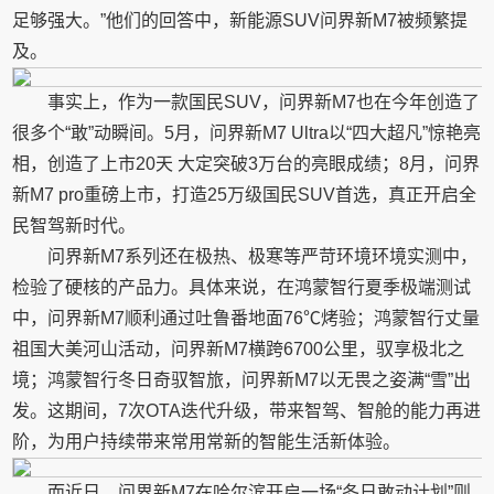
足够强大。”他们的回答中，新能源SUV问界新M7被频繁提
及。
事实上，作为一款国民SUV，问界新M7也在今年创造了
很多个“敢”动瞬间。5月，问界新M7 Ultra以“四大超凡”惊艳亮
相，创造了上市20天 大定突破3万台的亮眼成绩；8月，问界
新M7 pro重磅上市，打造25万级国民SUV首选，真正开启全
民智驾新时代。
问界新M7系列还在极热、极寒等严苛环境环境实测中，
检验了硬核的产品力。具体来说，在鸿蒙智行夏季极端测试
中，问界新M7顺利通过吐鲁番地面76℃烤验；鸿蒙智行丈量
祖国大美河山活动，问界新M7横跨6700公里，驭享极北之
境；鸿蒙智行冬日奇驭智旅，问界新M7以无畏之姿满“雪”出
发。这期间，7次OTA迭代升级，带来智驾、智舱的能力再进
阶，为用户持续带来常用常新的智能生活新体验。
而近日，问界新M7在哈尔滨开启一场“冬日敢动计划”则