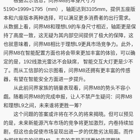
根据公示信息，问界M8的车身尺寸为
5190×1999×1795（mm），轴距达到3105mm，提供五座版
本和六座版本两种选择，可以满足更多消费者的出行需求。
从数据上看，问界M8和理想L9的车身尺寸相近，轴距更是保
持了高度一致，这无疑为其内部空间提供了极大的保障，这
也就意味着，问界M8相比于理想L9更具市场竞争力。此外，
问界M8在智能配置方面也将会带来更加丰富的体验，可以确
定的是，192线激光雷达不会缺席， 智能交互大灯更是少不
了。而从工信部的公示图看，问界M8还拥有更丰富的传感
器，有望在智能安全方面进一步提升。
从此前问界家族的销量表现看，问界M8的势头不容小
觑。随着问界M8的完成申报，让人不禁产生疑问：问界M8
和理想L9之间，未来谁将更胜一筹？
这个问题的答案或许将在不久的将来揭晓。但可以预见
的是，未来新能源汽车市场的竞争将更加激烈，内卷持续加
剧，但这也会促使市场呈现出进一步的优胜劣汰局面。而作