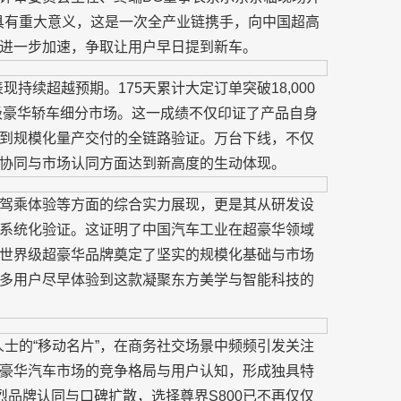
业具有重大意义，这是一次全产业链携手，向中国超高
进一步加速，争取让用户早日提到新车。
表现持续超越预期。175天累计大定订单突破18,000
万级豪华轿车细分市场。这一成绩不仅印证了产品自身
到规模化量产交付的全链路验证。万台下线，不仅
协同与市场认同方面达到新高度的生动体现。
驾乘体验等方面的综合实力展现，更是其从研发设
系统化验证。这证明了中国汽车工业在超豪华领域
世界级超豪华品牌奠定了坚实的规模化基础与市场
多用户尽早体验到这款凝聚东方美学与智能科技的
人士的“移动名片”，在商务社交场景中频频引发关注
豪华汽车市场的竞争格局与用户认知，形成独具特
烈品牌认同与口碑扩散，选择尊界S800已不再仅仅