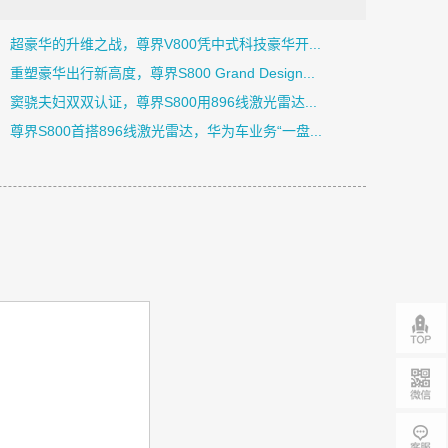
超豪华的升维之战，尊界V800凭中式科技豪华开...
重塑豪华出行新高度，尊界S800 Grand Design...
窦骁夫妇双双认证，尊界S800用896线激光雷达...
尊界S800首搭896线激光雷达，华为车业务“一盘...