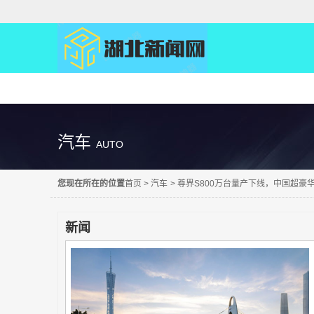
精彩直达
汽车
AUTO
您现在所在的位置
首页
>
汽车
>
尊界S800万台量产下线，中国超豪
新闻