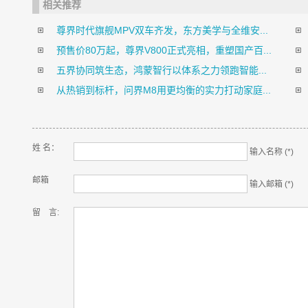
相关推荐
尊界时代旗舰MPV双车齐发，东方美学与全维安...
预售价80万起，尊界V800正式亮相，重塑国产百...
五界协同筑生态，鸿蒙智行以体系之力领跑智能...
从热销到标杆，问界M8用更均衡的实力打动家庭...
姓 名：
输入名称 (*)
邮箱
输入邮箱 (*)
留 言: