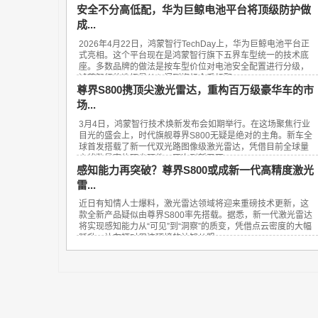
安全不分高低配，华为巨鲸电池平台将顶级防护做
成...
2026年4月22日，鸿蒙智行TechDay上，华为巨鲸电池平台正
式亮相。这个平台现在是鸿蒙智行旗下五界车型统一的技术底
座。多数品牌的做法是按车型价位对电池安全配置进行分级，
鸿蒙智行的选择是从入门到旗舰全系标配...
尊界S800携顶尖激光雷达，重构百万级豪华车的市
场...
3月4日，鸿蒙智行技术焕新发布会如期举行。在这场聚焦行业
目光的盛会上，时代旗舰尊界S800无疑是绝对的主角。新车全
球首发搭载了新一代双光路图像级激光雷达，凭借目前全球量
产线数最高的顶尖硬件，再次刷新了百...
感知能力再突破？尊界S800或成新一代高精度激光
雷...
近日有知情人士爆料，激光雷达领域将迎来重磅技术更新，这
款全新产品疑似由尊界S800率先搭载。据悉，新一代激光雷达
将实现感知能力从“可见”到“洞察”的质变，凭借点云密度的大幅
跃升，让车辆对周边环境的认知从粗...