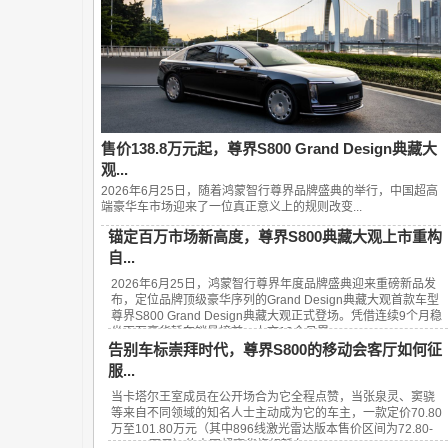
售价138.8万元起，尊界S800 Grand Design典藏大
观...
2026年6月25日，随着鸿蒙智行尊界品牌盛典的举行，中国超高
端豪华车市场迎来了一位真正意义上的规则改变...
锚定百万市场新高度，尊界S800典藏大观上市重构
自...
2026年6月25日，鸿蒙智行尊界年度品牌盛典迎来重磅新品发
布，定位品牌顶级豪华序列的Grand Design典藏大观首款车型
尊界S800 Grand Design典藏大观正式登场。凭借连续9个月稳
坐百万豪华轿车销量榜首、上市13个月累...
告别车标崇拜时代，尊界S800的移动会客厅如何征
服...
当卡塔尔王室成员在公开场合为它全程点赞，当张泉灵、窦骁
等来自不同领域的知名人士主动成为它的车主，一款定价70.80
万至101.80万元（其中896线激光雷达版本售价区间为72.80-
101.80万元）的中国超豪华旗舰轿车——...