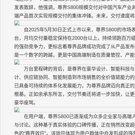
发表致辞，他强调，尊界S800规模交付对中国汽车产
端产品首次实现规模交付的集体冲锋。未来，交付速度将
自2025年5月30日正式上市以来，尊界S800的市场
台，月均交付量稳定保持在2000台以上，持续领跑百
的强劲竞争力，更标志着尊界品牌成功完成了从产品发布
是一个数字的跨越，更是中国高端制造在质量管控、产能
万台里程碑的背后，是尊界在豪华设计、智能科技与
计、供应链协同、智能制造到市场销售的全价值链能力的
已具备可持续的体系化发展能力，为尊界品牌迈向真正的
根基。正如余承东所言，交付节奏还将进一步加快，让更
豪华座驾。
在用户端，尊界S800已逐渐成为众多企业家与高端
与讨论。这种基于真实体验的口碑传播，正在悄然改变超
色的“尊界效应”。该效应体现为用户群体中自发形成的强