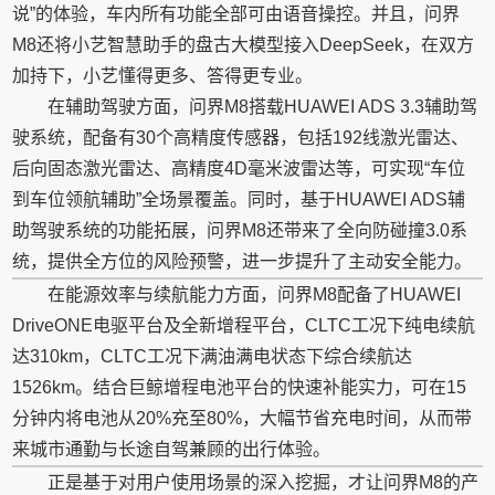
说”的体验，车内所有功能全部可由语音操控。并且，问界
M8还将小艺智慧助手的盘古大模型接入DeepSeek，在双方
加持下，小艺懂得更多、答得更专业。
在辅助驾驶方面，问界M8搭载HUAWEI ADS 3.3辅助驾
驶系统，配备有30个高精度传感器，包括192线激光雷达、
后向固态激光雷达、高精度4D毫米波雷达等，可实现“车位
到车位领航辅助”全场景覆盖。同时，基于HUAWEI ADS辅
助驾驶系统的功能拓展，问界M8还带来了全向防碰撞3.0系
统，提供全方位的风险预警，进一步提升了主动安全能力。
在能源效率与续航能力方面，问界M8配备了HUAWEI
DriveONE电驱
平
台
及全新增程
平
台
，CLTC工况下纯电续航
达310km，CLTC工况下满油满电状态下综合续航达
1526km。结合巨鲸增程电池
平
台
的快速补能实力，可在15
分钟内将电池从20%充至80%，大幅节省充电时间，从而带
来城市通勤与长途自驾兼顾的出行体验。
正是基于对用户使用场景的深入挖掘，才让问界M8的产