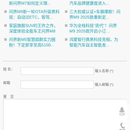
新问界M7如何定义理...
汽车品牌健康度进入...
问界M9新一轮OTA升级黑科
三大权威认证+车展爆款！问
技：自动过ETC，智驾...
界M9 2025款重新定...
家庭旗舰SUV的王炸之作，
华为全栈科技“迭代”！问界
深度体验全能车王问界M8
M9 2025款开启小订...
问界新M5智慧超群实力圈
鸿蒙智行携黑科技亮相，为
粉！下定即享至高5100...
智能汽车自主智能发...
姓 名：
输入名称 (*)
邮箱
输入邮箱 (*)
留 言: