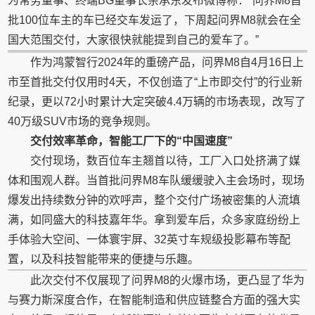
为常务董事、终端BG董事长余承东发布
微
博称：“问界M8首
批100位车主的车已经交车发运了，下周起问界M8就会在全
国大范围交付，大家很快就能提到自己的爱车了。”
作为鸿蒙智行2024年的重磅产品，问界M8自4月16日上
市至首批交付仅用时4天，不仅创造了“上市即交付”的行业新
纪录，更以72小时累计大定突破4.4万辆的市场表现，改写了
40万级SUV市场的竞争规则。
交付效率革命，智能工厂下的“
中国
速度”
交付现场，数百位车主翘首以待，工厂入口处挤满了媒
体和围观人群。当首批问界M8车队缓缓驶入主会场时，现场
爆发出持续数分钟的欢呼声，整个交付广场被密集的人流填
满，如同盛大的科技嘉年华。拿到爱车后，众多家庭纷纷上
手体验大空间、一体寰宇屏、32英寸车规级投影幕布等配
置，以及科技智能带来的便捷与乐趣。
此次交付不仅展现了问界M8的火爆市场，更凸显了华为
与赛力斯深度合作，在智能制造和供应链整合方面的强大实