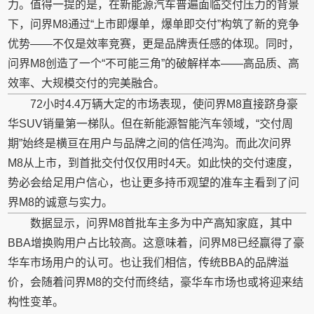
力。值得一提的是，在新能源汽车普遍面临交付压力的背景
下，问界M8通过“上市即爆单，爆单即交付”构筑了新的竞争
优势——不仅是效率竞赛，更是品牌责任感的体现。同时，
问界M8创造了一个“不可能三角”的破解样本——高品质、高
效率、大规模交付的完美融合。
72小时4.4万辆大定的市场表现，使问界M8直接跻身豪
华SUV销量第一梯队。但在新能源智能汽车领域，“交付周
期”始终是横亘在用户与品牌之间的信任鸿沟。而此次问界
M8从上市，到首批交付仅仅用时4天。如此快的交付速度，
势必会给足用户信心，也让更多持
币
观望的准车主看到了问
界M8的诚意与实力。
数据显示，问界M8首批车主多为中产高知家庭，其中
BBA增换购用户占比较高。这意味着，问界M8已经赢得了豪
华车市场用户的认可。也让我们相信，传统BBA的品牌溢
价，会随着问界M8的交付而终结，豪华车市场也或将迎来结
构
性
变革。