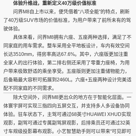
体验
升维战
，
重新定义40万级价值标准
问界M8自上市以来，便凭借着“八项全能”的特点，刷新
了40万级SUV市场的价值标准，为用户带来了前所未有的驾
驶体验。
具体来看，问界M8拥有六座、五座两种选择，满足了不
同家庭的用车需求。整车采用全
平
地板设计，车内有效空间
长达3510mm，得房率高达67.6%。其中，六座版更加注重
全家人的出行体验，第二排右侧还采用了零重力座椅，为用
户带来极致舒适的乘坐享受。五座版则更加注重储物能力，
后备箱最大容积可拓展到2460L。六座+五座两种设计完美适
配不同家庭的不同需求。
除大空间外，问界M8更出众的地方在于智能化层面。一
体寰宇屏可实现三指四向五屏交互，并支持多人多设备协同
体验。驻车状态下，主驾可通过68英寸HUAWEI XHUD实现
观影，副驾可通过专属副驾屏观影，后排乘员还可通过32英
寸车规级投影幕布观影。小艺智慧助手则可以带来“可见即可