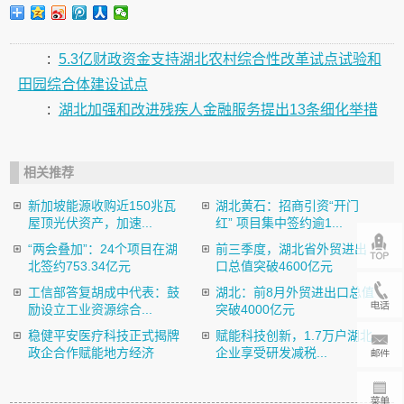
:
5.3亿财政资金支持湖北农村综合性改革试点试验和
田园综合体建设试点
:
湖北加强和改进残疾人金融服务提出13条细化举措
相关推荐
新加坡能源收购近150兆瓦
湖北黄石：招商引资“开门
屋顶光伏资产，加速...
红” 项目集中签约逾1...
“两会叠加”：24个项目在湖
前三季度，湖北省外贸进出
北签约753.34亿元
口总值突破4600亿元
工信部答复胡成中代表：鼓
湖北：前8月外贸进出口总值
励设立工业资源综合...
突破4000亿元
稳健平安医疗科技正式揭牌
赋能科技创新，1.7万户湖北
政企合作赋能地方经济
企业享受研发减税...