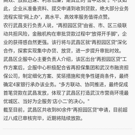
高效、放款迅速、利息低廉，是真正的“雪中送炭”。不仅如
此，企业从准备资料、提交申请到收到贷款，绝大部分业务
流程实现“网上办”，高水平、高效率服务值得点赞。
农行武昌支行负责人说，“再担园区贷”由省、市、区三级联
动共担风险，金融机构在审批贷款过程中“放得开手脚”，企
业的获得感自然更强。该行将与武昌区就“再担园区贷”深化
合作，探索实现集中办贷、放贷，进一步提升审批时效。
武昌区企服中心主要负责人介绍，该区出台“再担园区贷”工
作方案后，企服中心积极配合省再担保集团和武汉市融资担
保公司，制定细化方案、奖惩措施和竞争性磋商条件，最终
确定4家银行承办该业务。“多方联动、协同推进，最终促成
首笔贷款在武昌发放，体现了武昌区打造武汉市营商环境最
优城区、当好为企服务‘店小二’的决心。”
截至目前，武昌区共收到80余件“再担园区贷”申请，目前超
过八成已审核完毕，近期将陆续放款。