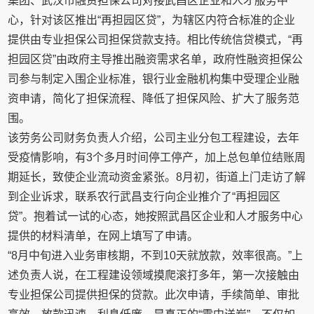
集团、武汉市融资担保公司对接武昌区企业和人才服务中
心，针对该区推出“再担园区贷”，为辖区内符合标准的企业
提供由专业担保公司担保贷款支持。相比传统信贷模式，“再
担园区贷”由政府主导推出融资需求名单，政府性融资担保公
司参与制定入围企业标准，银行业金融机构集中受理企业融
资申请，简化了担保流程、降低了担保风险、扩大了服务范
围。
该劳务公司财务负责人介绍，公司主业分包工程建设，去年
受疫情影响，有3个多月时间停工停产，加上总包单位结账周
期延长，致使企业流动资金紧张。8月初，街道上门走访了解
到企业诉求，联系农行武昌支行向企业推介了“再担园区
贷”。抱着试一试的心态，她按照武昌区企业和人才服务中心
提供的材料清单，在网上填写了申请。
“8月中旬进入业务审核期，不到10天就放款，效率很高。”上
述负责人说，在工程建设领域摸爬滚打多年，第一次接触由
专业担保公司提供担保的贷款。此次申请，手续简单、审批