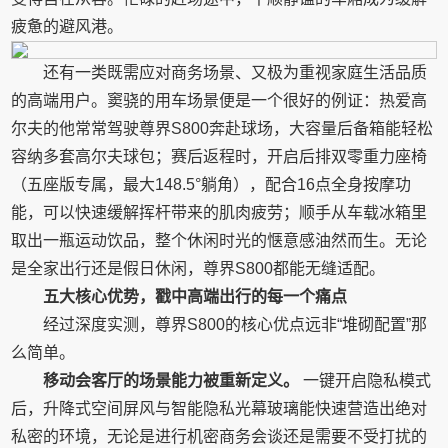
疲惫的避风港。
还有一类既需应对商务场景、又极为重视家庭生活品质
的高端用户。窦骁的用车场景便是一个很好的例证：热爱高
尔夫的他常常驾驶尊界S800奔赴球场，大容量后备箱能轻松
容纳多套高尔夫球包；赛后返程时，开启后排双零重力座椅
（五座版专属，最大148.5°躺角），配合16点全身按摩功
能，可以快速缓解挥杆带来的肌肉疲劳；顺手从车载冰箱里
取出一瓶运动饮品，整个休闲时光的惬意感油然而生。无论
是全家出行还是假日休闲，尊界S800都能无缝适配。
五大核心优势，戳中高端出行的每一个痛点
经过深度实测，尊界S800的核心优点远非“堆砌配置”那
么简单。
移动会客厅的场景能力被重新定义。
一键开启隐私模式
后，升降式空间屏风与智能隐私光幕玻璃能快速营造出绝对
私密的环境，无论是进行机密商务会谈还是需要不受打扰的