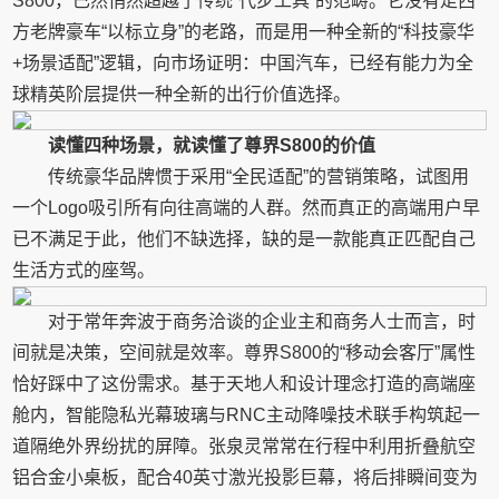
S800，已然悄然超越了传统“代步工具”的范畴。它没有走西
方老牌豪车“以标立身”的老路，而是用一种全新的“科技豪华
+场景适配”逻辑，向市场证明：中国汽车，已经有能力为全
球精英阶层提供一种全新的出行价值选择。
读懂四种场景，就读懂了尊界S800的价值
传统豪华品牌惯于采用“全民适配”的营销策略，试图用
一个Logo吸引所有向往高端的人群。然而真正的高端用户早
已不满足于此，他们不缺选择，缺的是一款能真正匹配自己
生活方式的座驾。
对于常年奔波于商务洽谈的企业主和商务人士而言，时
间就是决策，空间就是效率。尊界S800的“移动会客厅”属性
恰好踩中了这份需求。基于天地人和设计理念打造的高端座
舱内，智能隐私光幕玻璃与RNC主动降噪技术联手构筑起一
道隔绝外界纷扰的屏障。张泉灵常常在行程中利用折叠航空
铝合金小桌板，配合40英寸激光投影巨幕，将后排瞬间变为