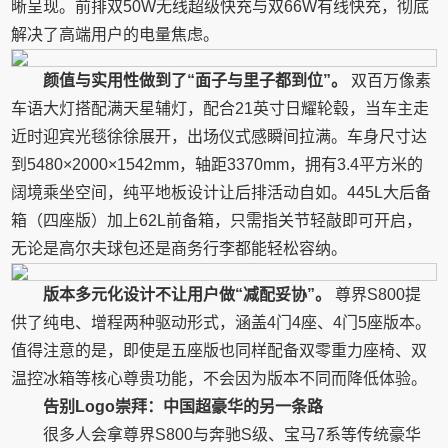
晰呈现。前排双50W无线超级快充与双66W有线快充，彻底
解决了高端用户的电量焦虑。
颜值与实用性做到了“面子与里子都到位”。
双百万像素
车语大灯搭配满天星辅灯，配合21英寸日耀轮毂，当车主走
近时迎宾光毯徐徐展开，出场仪式感瞬间拉满。车身尺寸达
到5480×2000×1542mm，轴距3370mm，拥有3.4平方米的
阔境乘坐空间，纯平地板设计让后排活动自如。445L大后备
箱（四座版）加上62L前备箱，只需指关节轻敲即可开启，
无论是高尔夫球包还是商务行李都能轻松容纳。
版本多元化设计不让用户做“减配妥协”。
尊界S800提
供了纯电、增程两种驱动形式，涵盖4门4座、4门5座版本。
值得注意的是，即使是五座版也同样配备双零重力座椅、双
温控冰箱等核心尊贵功能，不会因为版本不同而降低体验。
告别Logo崇拜：中国超豪华的另一条路
很多人会拿尊界S800与奔驰S级、宝马7系等传统豪华