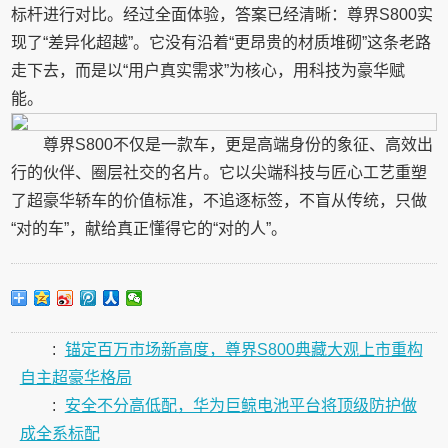
标杆进行对比。经过全面体验，答案已经清晰：尊界S800实
现了“差异化超越”。它没有沿着“更昂贵的材质堆砌”这条老路
走下去，而是以“用户真实需求”为核心，用科技为豪华赋
能。
尊界S800不仅是一款车，更是高端身份的象征、高效出
行的伙伴、圈层社交的名片。它以尖端科技与匠心工艺重塑
了超豪华轿车的价值标准，不追逐标签，不盲从传统，只做
“对的车”，献给真正懂得它的“对的人”。
:
锚定百万市场新高度，尊界S800典藏大观上市重构
自主超豪华格局
:
安全不分高低配，华为巨鲸电池平台将顶级防护做
成全系标配