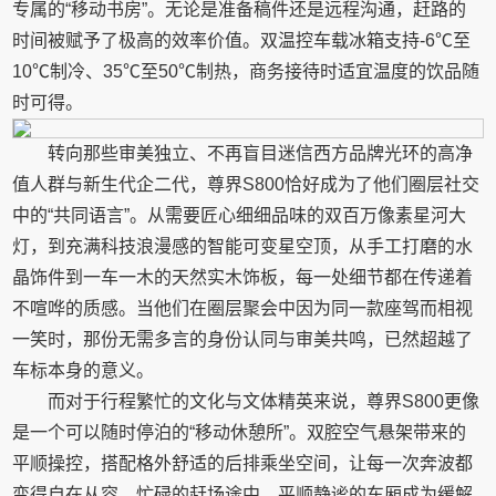
专属的“移动书房”。无论是准备稿件还是远程沟通，赶路的
时间被赋予了极高的效率价值。双温控车载冰箱支持-6℃至
10℃制冷、35℃至50℃制热，商务接待时适宜温度的饮品随
时可得。
转向那些审美独立、不再盲目迷信西方品牌光环的高净
值人群与新生代企二代，尊界S800恰好成为了他们圈层社交
中的“共同语言”。从需要匠心细细品味的双百万像素星河大
灯，到充满科技浪漫感的智能可变星空顶，从手工打磨的水
晶饰件到一车一木的天然实木饰板，每一处细节都在传递着
不喧哗的质感。当他们在圈层聚会中因为同一款座驾而相视
一笑时，那份无需多言的身份认同与审美共鸣，已然超越了
车标本身的意义。
而对于行程繁忙的文化与文体精英来说，尊界S800更像
是一个可以随时停泊的“移动休憩所”。双腔空气悬架带来的
平顺操控，搭配格外舒适的后排乘坐空间，让每一次奔波都
变得自在从容。忙碌的赶场途中，平顺静谧的车厢成为缓解