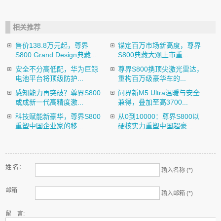
相关推荐
售价138.8万元起，尊界
锚定百万市场新高度，尊界
S800 Grand Design典藏...
S800典藏大观上市重...
安全不分高低配，华为巨鲸
尊界S800携顶尖激光雷达，
电池平台将顶级防护...
重构百万级豪华车的...
感知能力再突破？尊界S800
问界新M5 Ultra温暖与安全
或成新一代高精度激...
兼得，叠加至高3700...
科技赋能新豪华，尊界S800
从0到10000：尊界S800以
重塑中国企业家的移...
硬核实力重塑中国超豪...
姓 名：
输入名称 (*)
邮箱
输入邮箱 (*)
留 言: