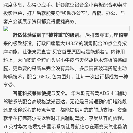
深度休息，都得心应手。折叠航空铝合金小桌板配合40英寸
投影巨幕，打开后就能变身“移动办公室”，备稿、办公、与
客户会谈展示资料都变得便捷高效。
舒适体验做到了“被尊重”的级别。
后排双零重力座椅带
来的极致舒适，行政四座最大148.5°的躺角配合20点全身按
摩功能，让张泉灵直言“买它首要原因就是能躺着”。内饰用
料上，大面积的全粒面头层小牛皮与天然胡桃木饰板触感细
腻，更重要的是新车完全没有异味。多层隔音玻璃搭配主动
降噪技术，配合1680万色氛围灯，让每一次出行都成为一种
享受。
智能科技兼顾便捷与安全。
华为乾崑智驾ADS 4.1辅助
驾驶系统配合高规格激光雷达，无论是日常通勤的拥堵路段
还是长途返程的疲惫驾驶，都能提供可靠的辅助支持。窦骁
就常在打完高尔夫返程时开启辅助驾驶，享受从容的旅程。
76英寸华为临境抬头显示系统让导航信息在雨雾天气也能清