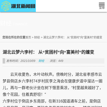
财经
FINANCE
您现在所在的位置
首页
>
财经
>
湖北云梦六李村： 从“贫困村”向“富美村”的嬗变
湖北云梦六李村： 从“贫困村”向“富美村”的嬗变
发布时间：2021/10/09
财经
浏览：449
云天收夏色，木叶动秋声。傍晚时分，湖北省孝感市云
梦县倒店乡六李村74岁村民李之海会在健康步道中溜达一圈
儿，再与一群老伙计坐在树下惬意乘凉，“村里越来越好了，
像个花园，住着真舒坦！”
六李村位于倒店乡东南部，在新316国道通车之前，是倒店