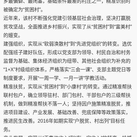
乡最偏僻、最闭塞，基础条件最差的村庄之一，精准识别时
被确定为“贫困村”。
近年来，该村不断强化党建引领基层社会治理，坚决打赢脱
贫攻坚战，全面推进乡村振兴，实现了从“贫困村”到“富美村”
的嬗变。
建强组织，实现从“软弱涣散村”到“先进党组织”的转变。选优
配强班子建好队伍，形成以党支部为领导、村民自治和村务
监督为基础、集体经济组织为纽带、其他社会组织为补充的
“1+X”村级组织体系，严格落实“三会一课”、支部主题党日等
制度要求，开展“一周一学、一月一讲”学教活动。
精准扶贫，实现从“贫困村”到“小康村”的转变。通过精准帮扶
联村包户，确立领导驻村、部门包村、干部包户的三级帮扶
机制，做到精准帮扶不落一人；坚持因户施策精准脱贫，推
进项目建设、产业发展、基础改善、兜底保障等政策落实，
推进民生改善。2016年如期实现“户脱贫、村出列”目标任
务。