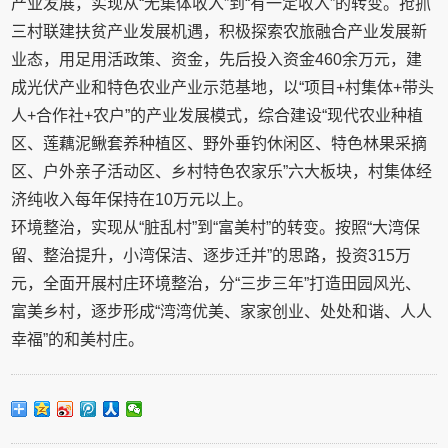
产业发展，实现从“无集体收入”到“有一定收入”的转变。抢抓
三村联建扶贫产业发展机遇，积极探索农旅融合产业发展新
业态，用足用活政策、资金，先后投入资金460余万元，建
成光伏产业和特色农业产业示范基地，以“项目+村集体+带头
人+合作社+农户”的产业发展模式，综合建设“现代农业种植
区、莲藕泥鳅套养种植区、野外垂钓休闲区、特色林果采摘
区、户外亲子活动区、乡村特色农家乐”六大板块，村集体经
济纯收入每年保持在10万元以上。
环境整治，实现从“脏乱村”到“富美村”的转变。按照“大湾保
留、整治提升，小湾保洁、逐步迁并”的思路，投资315万
元，全面开展村庄环境整治，分“三步三年”打造田园风光、
富美乡村，逐步形成“湾湾优美、家家创业、处处和谐、人人
幸福”的和美村庄。