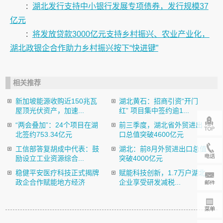
:
湖北发行支持中小银行发展专项债券，发行规模37
亿元
:
将发放贷款3000亿元支持乡村振兴、农业产业化，
湖北政银企合作助力乡村振兴按下“快进键”
相关推荐
新加坡能源收购近150兆瓦
湖北黄石：招商引资“开门
屋顶光伏资产，加速...
红” 项目集中签约逾1...
“两会叠加”：24个项目在湖
前三季度，湖北省外贸进出
北签约753.34亿元
口总值突破4600亿元
工信部答复胡成中代表：鼓
湖北：前8月外贸进出口总值
励设立工业资源综合...
突破4000亿元
稳健平安医疗科技正式揭牌
赋能科技创新，1.7万户湖北
政企合作赋能地方经济
企业享受研发减税...