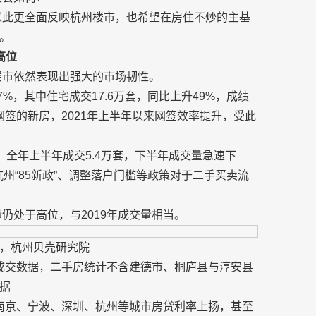
，以此更全面反映杭州楼市，也希望在房住不炒的主基
。
高位
楼市依然表现出强大的市场韧性。
7%，其中住宅成交17.6万套，同比上升49%，成绩
网签的新房，2021年上半年以来网签效率提升，受此
%。全年上半年成交5.4万套，下半年成交量急速下
杭州“85新政”、调整落户门槛等政策对于二手买卖流
仍处于高位，与2019年成交量相当。
，杭州贝壳研究院
成交数据，二手房统计不含建德市、桐庐县与淳安县
据
务，南京、宁波、深圳、杭州等城市房贷利率上扬，甚至