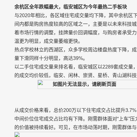
余杭区全年跌幅最大，临安城区为今年最热二手板块
与2020年相比，各区域住宅成交量均下降，其中余杭区
间内都是购房热度较高的区域之一，主要是以未来科技城
着市场行情的调整，挂牌量价回调幅度，与购房者承受力
温更为明显，成交量萎缩更快。
热点学校林立的西湖区，众多学校周边楼盘热度下降，成
量下滑同样十分明显，高达39%。
以二手住宅成交量来排名看，临安城区以2289套成交量，占
的成交均价较低，临安、闲林、崇贤、星桥、青山湖科技
从成交价格来看，总价200万以下住宅成交占比提升3.7%，6
中间价位住宅成交占比均有下降。刚需群体面对“上车”
的价值被持续看好。可见，在市场动荡时期，刚需群体与