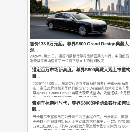
售价138.8万元起，尊界S800 Grand Design典藏大
观...
2026年6月25日，随着鸿蒙智行尊界品牌盛典的举行，中国超高
端豪华车市场迎来了一位真正意义上的规则改变...
锚定百万市场新高度，尊界S800典藏大观上市重构
自...
2026年6月25日，鸿蒙智行尊界年度品牌盛典迎来重磅新品发
布，定位品牌顶级豪华序列的Grand Design典藏大观首款车型
尊界S800 Grand Design典藏大观正式登场。凭借连续9个月稳
坐百万豪华轿车销量榜首、上市13个月累...
告别车标崇拜时代，尊界S800的移动会客厅如何征
服...
当卡塔尔王室成员在公开场合为它全程点赞，当张泉灵、窦骁
等来自不同领域的知名人士主动成为它的车主，一款定价70.80
万至101.80万元（其中896线激光雷达版本售价区间为72.80-
101.80万元）的中国超豪华旗舰轿车——...