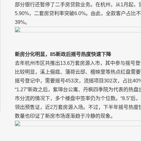
部分银行还暂停了二手房贷款业务。在杭州，从1月起，
5.90%，二套房贷利率突破6.0%。由此，全款客户占比不
39%。
新房分化明显，85新政后摇号热度快速下降
去年杭州市区共推出13.6万套房源入市，其中参与摇号登
比较明显，溪上俪庭、蒲荷云邸、檀映里等热点红盘需要
摇号登记中，需要摇号453次，流摇项目302次，占比40
“1.27”新政之后，紫璋台公寓、丹枫四季院为代表的热
市分流的情况下，多个楼盘中签率仍为个位数。“8.5”后
领出预售证，近2万套房源入场。不过，下半年摇号热度快
数量也印证了新房市场逐渐趋于冷静的现象。