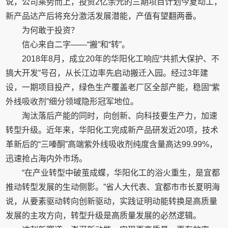
说，公司乘势而上，投资2亿余元的三期项目计划今夏动工，
新产品达产后将充分激活发展潜能，产值有望翻两番。
为何敢于投资？
信心来自二字——“搬”和“转”。
2018年8月，成立20年的华阳化工响应“共抓大保护、不
搞大开发”号召，从长江边率先启动搬迁入园。经过3年建
设，一期项目投产，绿色生产覆盖老厂区全部产能，稳固“紫
外线吸收剂”细分领域隐形冠军地位。
淘汰落后产能的同时，向创新、向科技要生产力，加速
转型升级。近年来，华阳化工完成新产品研发近20项，技术
革新后的“三嗪酮”高端紫外线吸收剂纯度含量高达99.99%，
迅速抢占海内外市场。
“在产业转型中破茧成蝶，华阳化工的浴火重生，是宜都
推动转型发展的生动侧影。”省人大代表、宜都市市长夏明海
说，从要素驱动转向创新驱动，实践证明动能转换是高质量
发展的主攻方向，转型升级是高质量发展的必然逻辑。