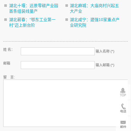
湖北十堰：远景零碳产业园
湖北麻城：大庙岗村兴起五
首条组装线量产
大产业
湖北蕲春：“鄂东工业第一
湖北咸宁：建强10家重点产
村”迈上新台阶
业研究院
姓 名：
输入名称 (*)
邮箱
输入邮箱 (*)
留 言: