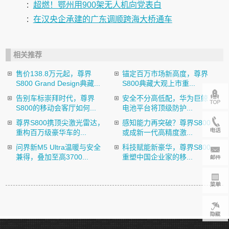
:
超燃！鄂州用900架无人机向党表白
:
在汉央企承建的广东调顺跨海大桥通车
相关推荐
售价138.8万元起，尊界
锚定百万市场新高度，尊界
S800 Grand Design典藏...
S800典藏大观上市重...
告别车标崇拜时代，尊界
安全不分高低配，华为巨鲸
S800的移动会客厅如何...
电池平台将顶级防护...
尊界S800携顶尖激光雷达，
感知能力再突破？尊界S800
重构百万级豪华车的...
或成新一代高精度激...
问界新M5 Ultra温暖与安全
科技赋能新豪华，尊界S800
兼得，叠加至高3700...
重塑中国企业家的移...