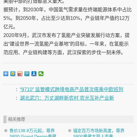
美丽中部的打造都意义重大。
据预计，到2030年，中国氢气需求量在终端能源体系中占比
5%。到2050年，占比至少达到10%，产业链年产值约12万
亿元。
2020年9月，武汉市发布了氢能产业突破发展行动方案，提
出“建设世界一流氢能产业基地”的目标，一年来，在氢能示
范应用、产业链构建等方面，武汉探索的步伐一刻未停。
:
“9710” 监管模式跨境电商产品首次搭乘中欧班列
:
湖北武穴：万丈湖畔新农村 农光互补产业新
相关推荐
售价138.8万元起，尊界
锚定百万市场新高度，尊界
S800 Grand Design典藏...
S800典藏大观上市重...