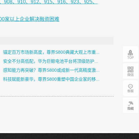
908、910、912、915、916、923、925、
00家以上企业解决融资困难
锚定百万市场新高度，尊界S800典藏大观上市重...
安全不分高低配，华为巨鲸电池平台将顶级防护...
感知能力再突破？尊界S800或成新一代高精度激...
科技赋能新豪华，尊界S800重塑中国企业家的移...