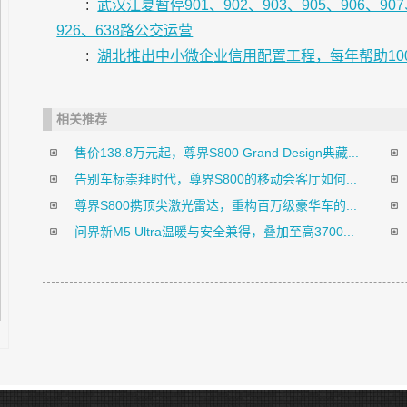
:
武汉江夏暂停901、902、903、905、906、907、
926、638路公交运营
:
湖北推出中小微企业信用配置工程，每年帮助10
相关推荐
售价138.8万元起，尊界S800 Grand Design典藏...
告别车标崇拜时代，尊界S800的移动会客厅如何...
尊界S800携顶尖激光雷达，重构百万级豪华车的...
问界新M5 Ultra温暖与安全兼得，叠加至高3700...