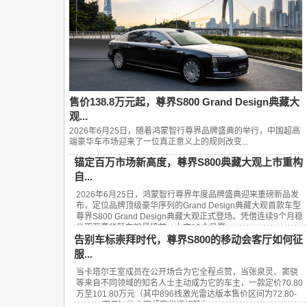
售价138.8万元起，尊界S800 Grand Design典藏大
观...
2026年6月25日，随着鸿蒙智行尊界品牌盛典的举行，中国超高
端豪华车市场迎来了一位真正意义上的规则改变...
锚定百万市场新高度，尊界S800典藏大观上市重构
自...
2026年6月25日，鸿蒙智行尊界年度品牌盛典迎来重磅新品发
布，定位品牌顶级豪华序列的Grand Design典藏大观首款车型
尊界S800 Grand Design典藏大观正式登场。凭借连续9个月稳
坐百万豪华轿车销量榜首、上市13个月累...
告别车标崇拜时代，尊界S800的移动会客厅如何征
服...
当卡塔尔王室成员在公开场合为它全程点赞，当张泉灵、窦骁
等来自不同领域的知名人士主动成为它的车主，一款定价70.80
万至101.80万元（其中896线激光雷达版本售价区间为72.80-
101.80万元）的中国超豪华旗舰轿车——...