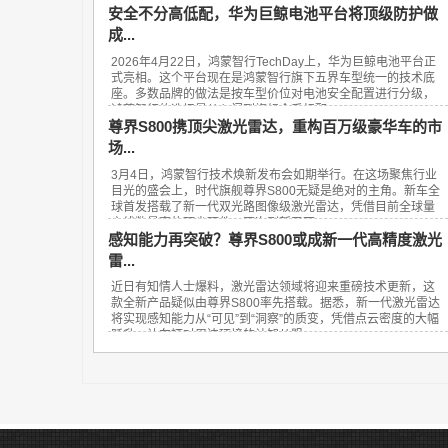
安全不分高低配，华为巨鲸电池平台将顶级防护做
成...
2026年4月22日，鸿蒙智行TechDay上，华为巨鲸电池平台正
式亮相。这个平台现在是鸿蒙智行旗下五界车型统一的技术底
座。多数品牌的做法是按车型价位对电池安全配置进行分级，
鸿蒙智行的选择是从入门到旗舰全系标配...
尊界S800携顶尖激光雷达，重构百万级豪华车的市
场...
3月4日，鸿蒙智行技术焕新发布会如期举行。在这场聚焦行业
目光的盛会上，时代旗舰尊界S800无疑是绝对的主角。新车全
球首发搭载了新一代双光路图像级激光雷达，凭借目前全球量
产线数最高的顶尖硬件，再次刷新了百...
感知能力再突破？尊界S800或成新一代高精度激光
雷...
近日有知情人士爆料，激光雷达领域将迎来重磅技术更新，这
款全新产品疑似由尊界S800率先搭载。据悉，新一代激光雷达
将实现感知能力从“可见”到“洞察”的质变，凭借点云密度的大幅
跃升，让车辆对周边环境的认知从粗...