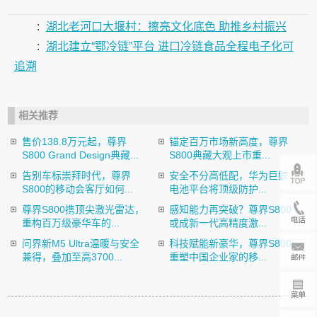
:
湖北老河口大堰村：擦亮文化底色 助推乡村振兴
:
湖北建立“鄂冷链”平台 进口冷链食品全程电子化可
追溯
相关推荐
售价138.8万元起，尊界
锚定百万市场新高度，尊界
S800 Grand Design典藏...
S800典藏大观上市重...
告别车标崇拜时代，尊界
安全不分高低配，华为巨鲸
S800的移动会客厅如何...
电池平台将顶级防护...
尊界S800携顶尖激光雷达，
感知能力再突破？尊界S800
重构百万级豪华车的...
或成新一代高精度激...
问界新M5 Ultra温暖与安全
科技赋能新豪华，尊界S800
兼得，叠加至高3700...
重塑中国企业家的移...