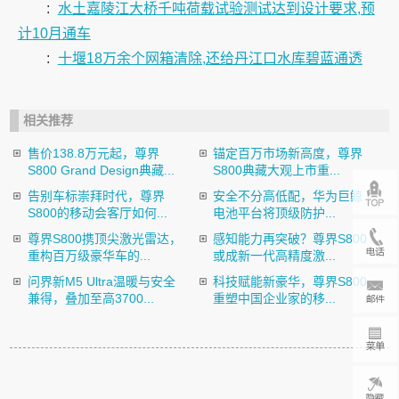
:
水土嘉陵江大桥千吨荷载试验测试达到设计要求,预
计10月通车
:
十堰18万余个网箱清除,还给丹江口水库碧蓝通透
相关推荐
售价138.8万元起，尊界
锚定百万市场新高度，尊界
S800 Grand Design典藏...
S800典藏大观上市重...
告别车标崇拜时代，尊界
安全不分高低配，华为巨鲸
S800的移动会客厅如何...
电池平台将顶级防护...
尊界S800携顶尖激光雷达，
感知能力再突破？尊界S800
重构百万级豪华车的...
或成新一代高精度激...
问界新M5 Ultra温暖与安全
科技赋能新豪华，尊界S800
兼得，叠加至高3700...
重塑中国企业家的移...