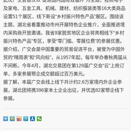
此次广交会首次以“促进国内国际双循环”为主题，按照电子
及家电、五金工具、机械、建材、纺织服装类等16大类商品
设置51个展区，线下新设“乡村振兴特色产品”展区。围绕该
主题，湖北省着重推动市州开展特色企业推介，全面推进境
内采购商开放邀请。我省9家脱贫地区企业将亮相线下“乡村
振兴特色产品”专区，享受“零门槛、零展位费”的参展优惠。
据介绍，广交会是中国重要的贸易促进平台，被誉为中国外
贸的“晴雨表”和“风向标”，从1957年起，每年举办春秋两届从
不间断。今年4月，湖北交易团在第129届广交会“云”上抢订
单，多家参展鄂企成交额超过百万美元。
据了解，本届广交会线上线下共计约2.6万家境内外企业参
展，湖北团将携396家本土企业出征，并优选82家鄂企线下
参展。