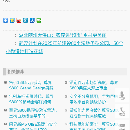
据。
:
湖北随州大洪山：农废进“超市” 乡村更美丽
:
武汉计划在2025年前建设80个湿地类型公园、50个
小微湿地打造花城
相关推荐
售价138.8万元起，尊界
锚定百万市场新高度，尊界
S800 Grand Design典藏...
S800典藏大观上市重...
告别车标崇拜时代，尊界
安全不分高低配，华为巨鲸
S800的移动会客厅如何...
电池平台将顶级防护...
尊界S800携顶尖激光雷达，
感知能力再突破？尊界S800
重构百万级豪华车的...
或成新一代高精度激...
问界新M5 Ultra温暖与安全
科技赋能新豪华，尊界S800
兼得，叠加至高3700...
重塑中国企业家的移...