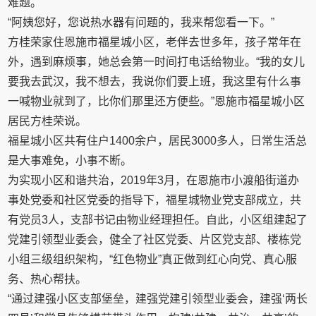
难题。
“阿姨您好，您说热水器有问题的，我来帮您看一下。”
方桂荣家住恩施市福星城小区，老伴去世多年，孩子常年在
外，遇到麻烦事，她总会第一时间打电话给物业。“我的女儿
要我去武汉，我不想去，我说你们要上班，我这里有什么事
一喊物业就到了，比你们那里还方便些。”恩施市福星城小区
居民方桂荣说。
福星城小区共有住户1400余户，居民3000多人，日常生活总
是大事难免，小事不断。
为实现小区和谐共治，2019年3月，在恩施市小渡船街道办
事处党委和社区党委的指导下，福星城物业党支部成立，共
有党员3人，支部书记由物业经理担任。自此，小区组建起了
党建引领型业委会，健全了社区党委、片区党支部、楼栋党
小组三级组织架构，“红色物业”真正做到红心向党、真心服
务、热心帮扶。
“通过建强小区支部堡垒，建强党建引领型业委会，建强‘两长