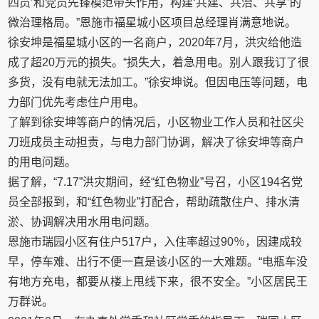
四员’和党员先锋模范带头作用，构建‘共建、共治、共享’的
微治理格局。”恩施市福星城小区项目总经理肖满意地说。
徐安坤是福星城小区的一名商户，2020年7月，洪灾给他造
成了超20万元的损失。“损失大，着急用电。别人跟我订了很
多货，没有电就无法加工。”徐安坤说。但因电压等问题，电
力部门优先考虑住户用电。
了解到徐安坤等商户的情况后，小区物业工作人员和社区尖
刀班成员主动担责，与电力部门协调，解决了徐安坤等商户
的用电问题。
据了解，“7.17”洪灾期间，经“红色物业”号召，小区194名党
员全部报到，和“红色物业”打配合，帮助疏散住户、排水清
淤、协调解决用水用电问题。
恩施市瑞园小区有住户517户，入住率超过90％，因建成较
早，停车难、出行不便一直是该小区的一大难题。“电瓶车没
有地方充电，都要从楼上甩线下来，很不安全。”小区居民王
万群说。