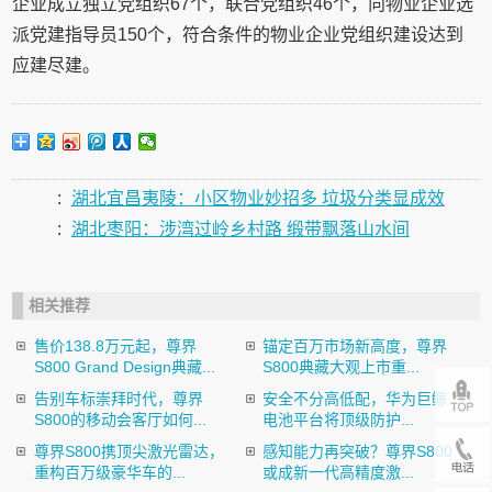
企业成立独立党组织67个，联合党组织46个，向物业企业选
派党建指导员150个，符合条件的物业企业党组织建设达到
应建尽建。
:
湖北宜昌夷陵：小区物业妙招多 垃圾分类显成效
:
湖北枣阳：涉湾过岭乡村路 缎带飘落山水间
相关推荐
售价138.8万元起，尊界
锚定百万市场新高度，尊界
S800 Grand Design典藏...
S800典藏大观上市重...
告别车标崇拜时代，尊界
安全不分高低配，华为巨鲸
S800的移动会客厅如何...
电池平台将顶级防护...
尊界S800携顶尖激光雷达，
感知能力再突破？尊界S800
重构百万级豪华车的...
或成新一代高精度激...