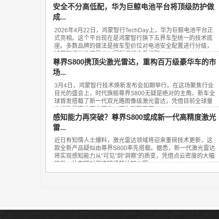
安全不分高低配，华为巨鲸电池平台将顶级防护做
成...
2026年4月22日，鸿蒙智行TechDay上，华为巨鲸电池平台正
式亮相。这个平台现在是鸿蒙智行旗下五界车型统一的技术底
座。多数品牌的做法是按车型价位对电池安全配置进行分级，
鸿蒙智行的选择是从入门到旗舰全系标配...
尊界S800携顶尖激光雷达，重构百万级豪华车的市
场...
3月4日，鸿蒙智行技术焕新发布会如期举行。在这场聚焦行业
目光的盛会上，时代旗舰尊界S800无疑是绝对的主角。新车全
球首发搭载了新一代双光路图像级激光雷达，凭借目前全球量
产线数最高的顶尖硬件，再次刷新了百...
感知能力再突破？尊界S800或成新一代高精度激光
雷...
近日有知情人士爆料，激光雷达领域将迎来重磅技术更新，这
款全新产品疑似由尊界S800率先搭载。据悉，新一代激光雷达
将实现感知能力从“可见”到“洞察”的质变，凭借点云密度的大幅
跃升，让车辆对周边环境的认知从粗...