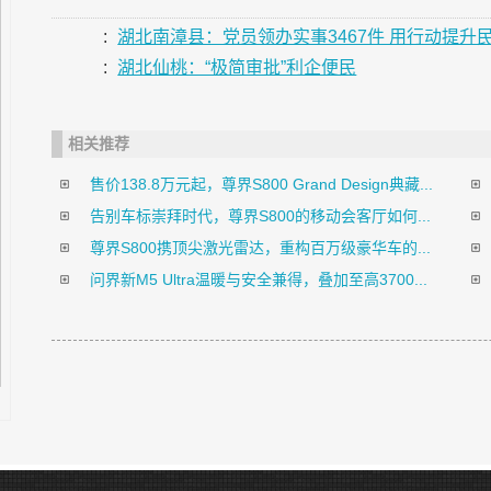
:
湖北南漳县：党员领办实事3467件 用行动提升
:
湖北仙桃：“极简审批”利企便民
相关推荐
售价138.8万元起，尊界S800 Grand Design典藏...
告别车标崇拜时代，尊界S800的移动会客厅如何...
尊界S800携顶尖激光雷达，重构百万级豪华车的...
问界新M5 Ultra温暖与安全兼得，叠加至高3700...