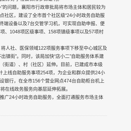
办”的问题，襄阳市行政审批局将市场主体和居民较为
点社区，建设了全市首个社区级“24小时政务自助服
套终端设备以及7台交管学习机，可实现自助申报、便
、1048项区级事项、158项镇级事项以及57项村
，将人社、医保领域122项服务事项下移至中心城区及
出镇街”。同时，该局加快“店小二”自助服务体系建
（街道）、村（社区）延伸。目前，已建成市本级
计上线自助服务事项254项，为企业和群众提供24小
银行，在全市156个营业网点474台自助柜台机上
，将在线政务服务向基层延伸拓展。
推广24小时政务自助服务，全面打通服务市场主体