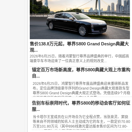
售价138.8万元起，尊界S800 Grand Design典藏大
观...
2026年6月25日，随着鸿蒙智行尊界品牌盛典的举行，中国超高
端豪华车市场迎来了一位真正意义上的规则改变...
锚定百万市场新高度，尊界S800典藏大观上市重构
自...
2026年6月25日，鸿蒙智行尊界年度品牌盛典迎来重磅新品发
布，定位品牌顶级豪华序列的Grand Design典藏大观首款车型
尊界S800 Grand Design典藏大观正式登场。凭借连续9个月稳
坐百万豪华轿车销量榜首、上市13个月累...
告别车标崇拜时代，尊界S800的移动会客厅如何征
服...
当卡塔尔王室成员在公开场合为它全程点赞，当张泉灵、窦骁
等来自不同领域的知名人士主动成为它的车主，一款定价70.80
万至101.80万元（其中896线激光雷达版本售价区间为72.80-
101.80万元）的中国超豪华旗舰轿车——...