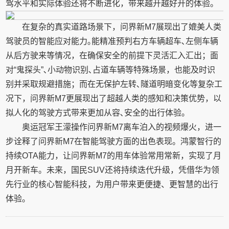
驾水平和实际体验还将不断进化，带来越开越好开的体验。
在复杂的真实道路场景下，问界新M7展现出了媲美人类
驾驶员的智能应对能力｡能精准预判右方车辆超车､左侧车辆
从后方驶来等情况，在确保安全的前提下灵活汇入汇出；面
对“鬼探头”､小动物识别､占道车辆等特殊场景，也能及时识
别并采取规避措施；而在无保护左转､隧道明暗变化等复杂工
况下，问界新M7更展现出了超越人类的感知和决策优势，以
拟人化的驾驶方式带来更加从容､安全的出行体验｡
奥运冠军王濛操作问界新M7离车泊入的视频爆火，进一
步诠释了问界新M7在智能驾驶方面的出色表现。鸿蒙智行的
持续OTA能力，让问界新M7的用车体验常用常新，实现了月
月开新车。未来，国民SUV还将持续迭代升级，凭借华为领
先行业的核心智能科技，为用户带来更便捷、更智慧的出行
体验｡