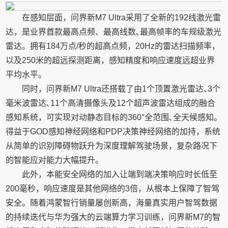
在感知层面，问界新M7 Ultra采用了全新的192线激光雷
达，是业界首款最高点频、最高线数､最高帧率的车规级激光
雷达。拥有184万点/秒的超高点频，20Hz的雷达扫描频率，
以及250米的超远探测距离，感知精度和响应速度远超业界
平均水平。
同时，问界新M7 Ultra还搭载了由1个顶置激光雷达､3个
毫米波雷达､11个高清摄像头及12个超声波雷达组成的融合
感知系统，可实现对动静态目标的360°全范围､全天候感知。
得益于GOD感知神经网络和PDP决策神经网络的加持，系统
从简单的识别障碍物跃升为深度理解驾驶场景，复杂路况下
的智能应对能力大幅提升。
此外，本能安全网络的加入让端到端决策响应时长低至
200毫秒，响应速度是其他网络的3倍，从根本上保障了智驾
安全。随着鸿蒙智行销量屡创新高，海量真实用户智驾数据
的持续迭代与华为强大的云端算力学习训练，问界新M7的智