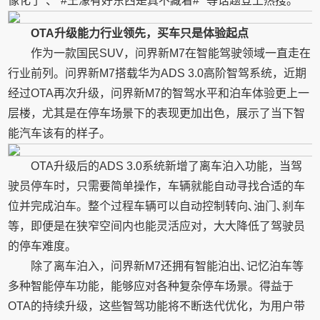
像化了”、“#王濛有好东西是真不藏着#””等话题登上热搜。
OTA升级能力行业领先，买车只是体验起点
作为一款国民SUV，问界新M7在智能驾驶领域一直走在
行业前列。问界新M7搭载华为ADS 3.0高阶智驾系统，近期
经过OTA再次升级，问界新M7的智驾水平和泊车体验更上一
层楼，尤其是在停车场景下的表现更加出色，展示了当下智
能汽车该有的样子。
OTA升级后的ADS 3.0系统新增了离车泊入功能，当驾
驶员停车时，只需要简单操作，车辆就能自动寻找合适的车
位并完成泊车。整个过程车辆可以自动控制转向､油门､刹车
等，即便是在狭窄空间内也能灵活应对，大大降低了驾驶员
的停车难度。
除了离车泊入，问界新M7还拥有智能泊出､记忆泊车等
多种智能停车功能，能够应对各种复杂停车场景。得益于
OTA的持续升级，这些智驾功能将不断迭代优化，为用户带