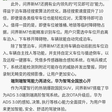
此外，问界新M7还拥有业内领先的“可见即可泊”能力。
得益于泊车路径搜索算法的优化，路径搜索速度提升了10
倍，即便是各类极窄车位也能轻松应对，无需等待即可泊
入。值得一提的是，即便车位被锥桶､地锁等临时障碍物占
据，问界新M7也能精准识别车位。用户只需选中车位开启离
车泊入，下车移开障碍物，车辆就能自动完成泊车。
除了智慧泊车，问界新M7还支持车辆自动巡航找车位泊
入､车辆自主找人等功能，并支持自定义车位与循迹倒车，以
及远程一键挪车。凭借多传感器融合感知系统，在哨兵模式
下，系统还能检测到附近可能存在的威胁并发出警报，同时
录制无畸变的视频影像，让用户更加安心。
端到端智驾能力再进化，华为智驾全国放心开
作为鸿蒙智行的热销爆款国民SUV，问界新M7搭载了华
为ADS 3.0端到端高阶智驾系统。此次OTA升级后，华为
ADS 3.0的感知､决策､执行等核心能力全面提升，为用户带
来更加智能､安全、舒适的驾驶体验。