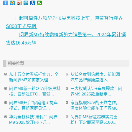
:
超可靠性八项华为顶尖黑科技上车，鸿蒙智行尊界
S800正式亮相
:
问界新M7持续霸榜新势力销量第一，2024年累计销
售达16.45万辆
相关推荐
从十万交付看标杆实力，全
从知名度到信赖度，新能源
新问界M7如何定义理...
汽车品牌健康度进入...
问界M9新一轮OTA升级黑科
三大权威认证+车展爆款！问
技：自动过ETC，智驾...
界M9 2025款重新定...
问界M8开启“家庭组团提车”
家庭旗舰SUV的王炸之作，
模式，百组家庭见证...
深度体验全能车王问界M8
华为全栈科技“迭代”！问界
问界新M5智慧超群实力圈
M9 2025款开启小订...
粉！下定即享至高5100...