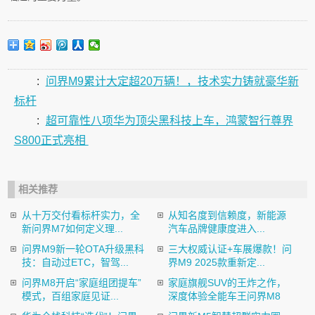
:
问界M9累计大定超20万辆！，技术实力铸就豪华新
标杆
:
超可靠性八项华为顶尖黑科技上车，鸿蒙智行尊界
S800正式亮相
相关推荐
从十万交付看标杆实力，全
从知名度到信赖度，新能源
新问界M7如何定义理...
汽车品牌健康度进入...
问界M9新一轮OTA升级黑科
三大权威认证+车展爆款！问
技：自动过ETC，智驾...
界M9 2025款重新定...
问界M8开启“家庭组团提车”
家庭旗舰SUV的王炸之作，
模式，百组家庭见证...
深度体验全能车王问界M8