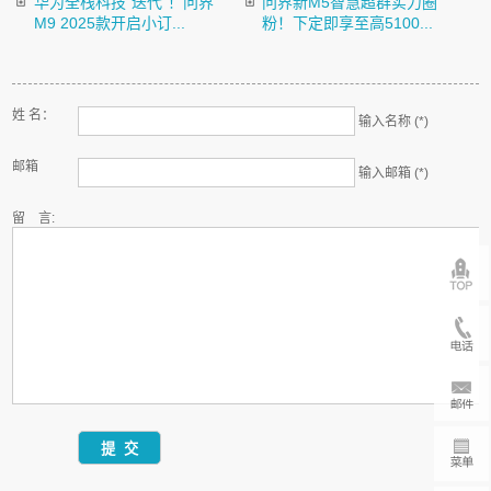
华为全栈科技“迭代”！问界
问界新M5智慧超群实力圈
M9 2025款开启小订...
粉！下定即享至高5100...
姓 名：
输入名称 (*)
邮箱
输入邮箱 (*)
留 言: