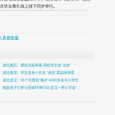
次毕业典礼线上线下同步举行。
入青春能量
湖北黄石：模拟法庭审案 高校学生变“法官”
湖北南漳：学生变身小农夫 “承包”菜园来种菜
湖北武汉：95个托管班“看护”4000多名中小学生
鼓励孩子们参与低碳环保行动 武汉一所小学设“...