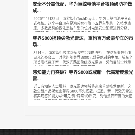
安全不分高低配，华为巨鲸电池平台将顶级防护做
成...
2026年4月22日，鸿蒙智行TechDay上，华为巨鲸电池平台正
式亮相。这个平台现在是鸿蒙智行旗下五界车型统一的技术底
座。多数品牌的做法是按车型价位对电池安全配置进行分级，
鸿蒙智行的选择是从入门到旗舰全系标配...
尊界S800携顶尖激光雷达，重构百万级豪华车的市
场...
3月4日，鸿蒙智行技术焕新发布会如期举行。在这场聚焦行业
目光的盛会上，时代旗舰尊界S800无疑是绝对的主角。新车全
球首发搭载了新一代双光路图像级激光雷达，凭借目前全球量
产线数最高的顶尖硬件，再次刷新了百...
感知能力再突破？尊界S800或成新一代高精度激光
雷...
近日有知情人士爆料，激光雷达领域将迎来重磅技术更新，这
款全新产品疑似由尊界S800率先搭载。据悉，新一代激光雷达
将实现感知能力从“可见”到“洞察”的质变，凭借点云密度的大幅
跃升，让车辆对周边环境的认知从粗...