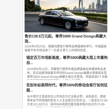
售价138.8万元起，尊界S800 Grand Design典藏大
观...
2026年6月25日，随着鸿蒙智行尊界品牌盛典的举行，中国超高
端豪华车市场迎来了一位真正意义上的规则改变...
锚定百万市场新高度，尊界S800典藏大观上市重构
自...
2026年6月25日，鸿蒙智行尊界年度品牌盛典迎来重磅新品发
布，定位品牌顶级豪华序列的Grand Design典藏大观首款车型
尊界S800 Grand Design典藏大观正式登场。凭借连续9个月稳
坐百万豪华轿车销量榜首、上市13个月累...
告别车标崇拜时代，尊界S800的移动会客厅如何征
服...
当卡塔尔王室成员在公开场合为它全程点赞，当张泉灵、窦骁
等来自不同领域的知名人士主动成为它的车主，一款定价70.80
万至101.80万元（其中896线激光雷达版本售价区间为72.80-
101.80万元）的中国超豪华旗舰轿车——...