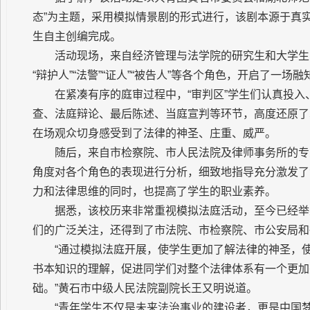
态”为主题，采用模拟情景剧的形式进行，该剧本源于真
生自主创编完成。
活动现场，来自经济管理与法学院的研究生和大学生，化
“辩护人”“法警”“证人”“被告人”等各个角色，开启了一
在紧凑有序的庭审过程中，“审判区”学生们认真投入
查、法庭辩论、最后陈述、当庭宣判等环节，高度还原了
在场观众切身感受到了法律的神圣、庄重、威严。
随后，来自市检察院、市人民法院及律师事务所的专
角度对各个角色的表现进行分析，细致地指导充分激发了
力和法律思维的同时，也提高了学生的职业素养。
据悉，该校历来非常重视模拟法庭活动，至今已经举
们的广泛关注，还得到了市法院、市检察院、市公安局和
“通过模拟法庭开展，使学生更加了解法律的神圣，
书本知识的理解，促进同学们对整个法律体系有一个更加
础。”黄石市中级人民法院副院长王又明说道。
“青年学生不仅是未来法治事业的建设者，更是中国