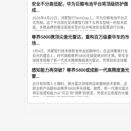
安全不分高低配，华为巨鲸电池平台将顶级防护做
成...
2026年4月22日，鸿蒙智行TechDay上，华为巨鲸电池平台正
式亮相。这个平台现在是鸿蒙智行旗下五界车型统一的技术底
座。多数品牌的做法是按车型价位对电池安全配置进行分级，
鸿蒙智行的选择是从入门到旗舰全系标配...
尊界S800携顶尖激光雷达，重构百万级豪华车的市
场...
3月4日，鸿蒙智行技术焕新发布会如期举行。在这场聚焦行业
目光的盛会上，时代旗舰尊界S800无疑是绝对的主角。新车全
球首发搭载了新一代双光路图像级激光雷达，凭借目前全球量
产线数最高的顶尖硬件，再次刷新了百...
感知能力再突破？尊界S800或成新一代高精度激光
雷...
近日有知情人士爆料，激光雷达领域将迎来重磅技术更新，这
款全新产品疑似由尊界S800率先搭载。据悉，新一代激光雷达
将实现感知能力从“可见”到“洞察”的质变，凭借点云密度的大幅
跃升，让车辆对周边环境的认知从粗...