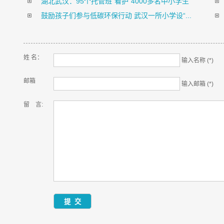
湖北武汉：95个托管班“看护”4000多名中小学生
鼓励孩子们参与低碳环保行动 武汉一所小学设“...
姓 名：
输入名称 (*)
邮箱
输入邮箱 (*)
留 言: