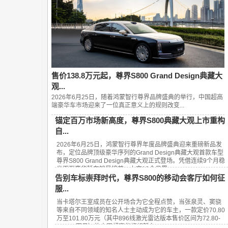
售价138.8万元起，尊界S800 Grand Design典藏大
观...
2026年6月25日，随着鸿蒙智行尊界品牌盛典的举行，中国超高
端豪华车市场迎来了一位真正意义上的规则改变...
锚定百万市场新高度，尊界S800典藏大观上市重构
自...
2026年6月25日，鸿蒙智行尊界年度品牌盛典迎来重磅新品发
布，定位品牌顶级豪华序列的Grand Design典藏大观首款车型
尊界S800 Grand Design典藏大观正式登场。凭借连续9个月稳
坐百万豪华轿车销量榜首、上市13个月累...
告别车标崇拜时代，尊界S800的移动会客厅如何征
服...
当卡塔尔王室成员在公开场合为它全程点赞，当张泉灵、窦骁
等来自不同领域的知名人士主动成为它的车主，一款定价70.80
万至101.80万元（其中896线激光雷达版本售价区间为72.80-
101.80万元）的中国超豪华旗舰轿车——...