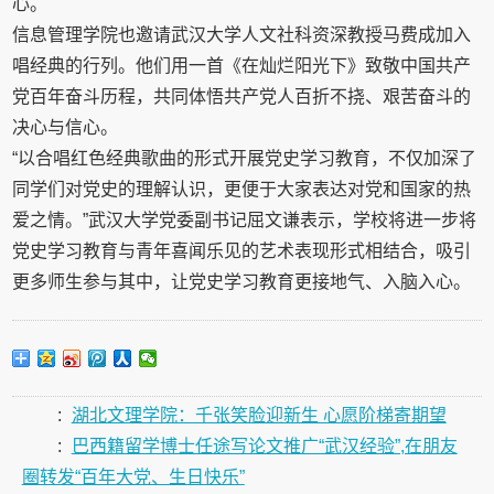
心。
信息管理学院也邀请武汉大学人文社科资深教授马费成加入
唱经典的行列。他们用一首《在灿烂阳光下》致敬中国共产
党百年奋斗历程，共同体悟共产党人百折不挠、艰苦奋斗的
决心与信心。
“以合唱红色经典歌曲的形式开展党史学习教育，不仅加深了
同学们对党史的理解认识，更便于大家表达对党和国家的热
爱之情。”武汉大学党委副书记屈文谦表示，学校将进一步将
党史学习教育与青年喜闻乐见的艺术表现形式相结合，吸引
更多师生参与其中，让党史学习教育更接地气、入脑入心。
:
湖北文理学院：千张笑脸迎新生 心愿阶梯寄期望
:
巴西籍留学博士任途写论文推广“武汉经验”,在朋友
圈转发“百年大党、生日快乐”