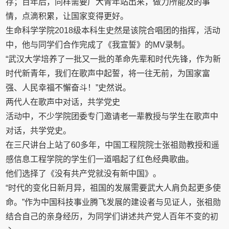
存；百年后，同样需要广大青年站出来，做力所能及的事
情，点滴积累，让国家变得更好。
生命科学学院2018级本科生史然是该院合唱团的指挥，活动
中，他与同学们合作完成了《我宣誓》的MV录制。
“武汉大学培养了一批又一批的革命先辈和时代先锋，作为新
时代新青年，我们在歌声中起誓，将一往无前，为国家富
强、人民幸福不懈奋斗！”史然说。
两代人在歌声中对话，共学党史
活动中，不少学院团委专门邀请老一辈教授与学生在歌声中
对话，共学党史。
在三尺讲台上站了60多年，中国工程院院士张祖勋教授和遥
感信息工程学院的学生们一道唱起了红色经典歌曲。
他们选择了《没有共产党就没有新中国》。
“时代的变化日新月异，祖国的发展需要武大人肩负起更多使
命。”作为中国科技事业腾飞发展的建设者与见证人，张祖勋
结合自己的亲身经历，为同学们讲述共产党人百年不变的初