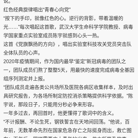
说。
红色经典旋律唱出“青春心向党”
“按下的手印，就像红色的心。逆行的背影，带着温暖的
光……”每次唱起这首歌，武汉大学生命科学学院教授、病毒
学国家重点实验室成员陈宇就感到心头一热。
这首《党旗飘扬的方向》，唱出实验室科技攻关党员突击队
全体队员的心声。
2020年疫情期间，作为国内最早“鉴定”新冠病毒的团队之
一，团队成员们熬了整整5天，用最快的速度完成病毒全基因
组序列测定并上报。
“团队成员走遍各类公共场所及医院各病区收集样本，及时出
具研究报告，为各场所制定防控消杀策略提供科学依据。”陈
宇说，那段日子，只能用分秒必争来形容。
一年多过去，再回首时，他更懂得了歌词中的含义。
“不计报酬、不论生死，钢铁誓言在天地间回荡。”他说，百
年前，无数革命先烈在国家危急存亡之际挺身而出，救亡图