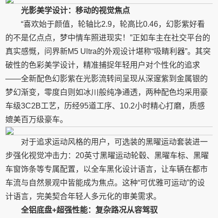
光影美学设计：移动的视觉焦点
“喜欢始于颜值，轮轴比2.9，轮高比0.46，幻影紫好看
的不是亿点点，梦中情车照进现实！”正如车主在社交平台的
真实感慨，问界新M5 Ultra的外观设计堪称“吸睛利器”。其突
破性的色彩美学设计，精准捕捉年轻用户对个性化的追求
——全新配色幻影紫在光影流转间呈现从深邃紫到金属银的
梦幻渐变，零度白则如冰川般纯净通透，两种配色均采用豪
车级3C2B工艺，历经95道工序、10.2小时精心打磨，质感
媲美百万级豪车。
对于追求运动风格的用户，可选装的黑曜运动套装进一
步强化视觉冲击力：20英寸黑曜运动轮毂、黑曜车标、黑曜
车窗饰条等专属配置，以全车黑化设计语言，让车辆在都市
车流与自然景观中皆能成为焦点。这种“可优雅可运动”的设
计语言，完美契合年轻人多元化的审美需求。
全铝底盘+超强性能：复杂路况从容驾驭