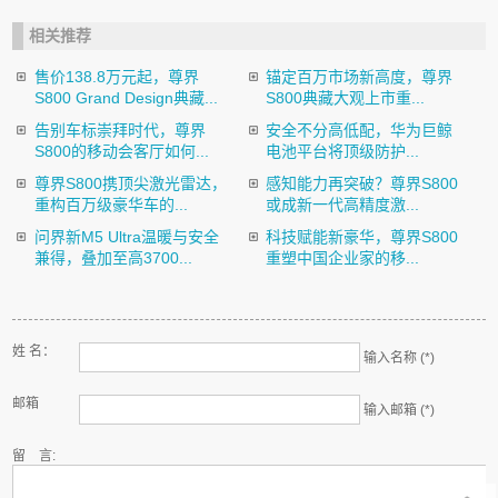
相关推荐
售价138.8万元起，尊界
锚定百万市场新高度，尊界
S800 Grand Design典藏...
S800典藏大观上市重...
告别车标崇拜时代，尊界
安全不分高低配，华为巨鲸
S800的移动会客厅如何...
电池平台将顶级防护...
尊界S800携顶尖激光雷达，
感知能力再突破？尊界S800
重构百万级豪华车的...
或成新一代高精度激...
问界新M5 Ultra温暖与安全
科技赋能新豪华，尊界S800
兼得，叠加至高3700...
重塑中国企业家的移...
姓 名：
输入名称 (*)
邮箱
输入邮箱 (*)
留 言: