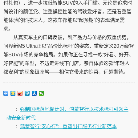
付礼包），进一步拉低智能SUV的入手门槛。无论是追求时
尚设计的颜值党、注重操控性能的驾驶爱好者，还是看重智
能体验的科技达人，这款车都能以“超预期”的表现满足需
求。
从真实车主的口碑反馈，到产品力与价格的双重优势，
问界新M5 Ultra正以“品价比标杆”的姿态，重新定义20万级智
能SUV市场的竞争格局。如果你正在寻找一款“好看、好开、
好智能”的车型，不妨走进线下门店，亲自体验这款“年轻人
都安利”的现象级座驾——相信它带来的惊喜，远超期待。
:
强制国标落地倒计时，鸿蒙智行以技术标杆引领主
动安全新时代
:
鸿蒙智行“安心行”：重塑出行服务行业新范本