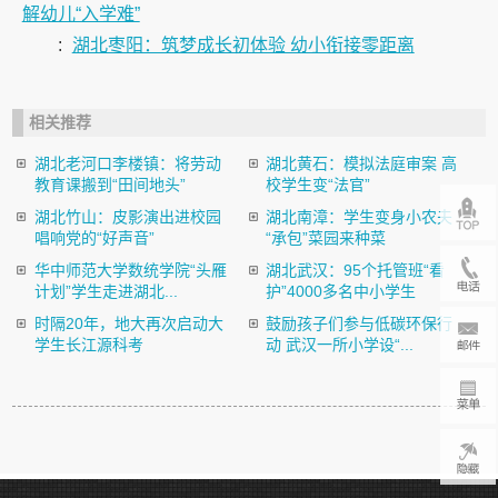
解幼儿“入学难”
:
湖北枣阳：筑梦成长初体验 幼小衔接零距离
相关推荐
湖北老河口李楼镇：将劳动
湖北黄石：模拟法庭审案 高
教育课搬到“田间地头”
校学生变“法官”
湖北竹山：皮影演出进校园
湖北南漳：学生变身小农夫
唱响党的“好声音”
“承包”菜园来种菜
华中师范大学数统学院“头雁
湖北武汉：95个托管班“看
计划”学生走进湖北...
护”4000多名中小学生
时隔20年，地大再次启动大
鼓励孩子们参与低碳环保行
学生长江源科考
动 武汉一所小学设“...