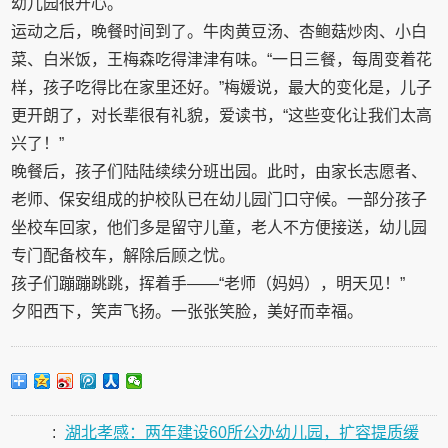
幼儿园很开心。
运动之后，晚餐时间到了。牛肉黄豆汤、杏鲍菇炒肉、小白
菜、白米饭，王梅森吃得津津有味。“一日三餐，每周变着花
样，孩子吃得比在家里还好。”梅媛说，最大的变化是，儿子
更开朗了，对长辈很有礼貌，爱读书，“这些变化让我们太高
兴了！”
晚餐后，孩子们陆陆续续分班出园。此时，由家长志愿者、
老师、保安组成的护校队已在幼儿园门口守候。一部分孩子
坐校车回家，他们多是留守儿童，老人不方便接送，幼儿园
专门配备校车，解除后顾之忧。
孩子们蹦蹦跳跳，挥着手——“老师（妈妈），明天见！”
夕阳西下，笑声飞扬。一张张笑脸，美好而幸福。
:
湖北孝感：两年建设60所公办幼儿园，扩容提质缓