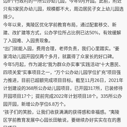
边8个行政村的一所公办幼儿园，今年9月开园。此前，附近
只有3家民办幼儿园，规模都不大，周边居民子女上幼儿园选
择少。
今年以来，夷陵区优化学前教育布局，通过配套移交、新
建、改扩建等方式，公办学位所占比例已达50%，有效缓解
了入园难、入园贵现象。
“出门就能入园，费用合理，老师负责，我们心里踏实。”姜
家湾幼儿园开园仅两个多月，就赢得了众家长的好口碑。
今年5月起，作为湖北“我为群众办实事”实践活动“十大惠民、
四项关爱”实事项目之一，“万个公办幼儿园学位扩充”项目强
力推进，目前已超额完成项目目标。截至11月26日，2021年
计划建设的368所公办幼儿园项目，已开园317所，已装修待
开园项目17个；提前完成2022年计划项目18个。335所公办
园开园，新增公办学位6.8万个。
“孩子们的笑脸，让我们收获满满的获得感和幸福感。”夷陵
区学前教育发展中心园长田敏说，要继续办好实实在在的惠