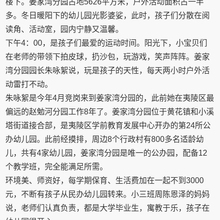
楼下。姜家湾分园占地5626平方米，户外活动面积占一半
多。冬日暖阳下的幼儿园光影婆娑，此时，孩子们分散在阅
读角、活动室，园内宁静又温馨。
下午4：00，是孩子们最爱的运动时间。阳光下，小宝贝们
在老师的带领下拍皮球，扔沙包，玩游戏，笑声阵阵。姜家
湾分园园长朱咏絮说，玩是孩子的天性，每天两小时户外活
动雷打不动。
朱咏絮是今年4月竞岗来到姜家湾分园的，此前她在夷陵区最
偏远的赵勉河分园工作8年了。姜家湾分园位于黄花镇和小溪
塔街道接合部，是夷陵区学前教育发展中心开办的第24所公
办幼儿园。此前经摸排，周边8个行政村有800多名适龄幼
儿，共有4家幼儿园，姜家湾分园是唯一的公办园，配备12
个教学班，完全能满足所需。
环境美、师资好，每学期保育、生活费加在一起不到3000
元，不断有孩子从民办幼儿园转来。小三班周陈恩泽的妈妈
说，老师们认真负责，都是大学毕业生，寓教于乐，孩子在