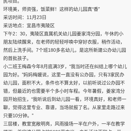
民项目。
环境美，师资强，饭菜鲜！这样的幼儿园真“香”
采访时间：11月23日
采访地点：宜昌市夷陵区
下午2：30，夷陵区直属机关幼儿园姜家湾分园，午休的小
朋友陆续醒来，在老师的轻轻呼唤中穿好衣服，稍作活动，
然后上洗手间。7个班180多名幼儿，是这所新建公办幼儿园
的首批孩子。
小二班王梅森今年8月底满3岁，“我当时还在纠结上哪个幼儿
园为好。”妈妈梅媛说，这里一直没有公办园，只有3家民办
幼儿园，面积不大，条件也不算太好，以前听说过公办园不
错，但最近的也需要半个多小时车程。今年暑假，姜家湾分
园开始招生，“我听说后到幼儿园一看，环境真好，和老师一
聊，觉得这里专业、靠谱，当场就报了名。从家里走路过来
只要10分钟。”
三层楼，教室宽敞明亮，风雨操场一半在户外，一半在教学