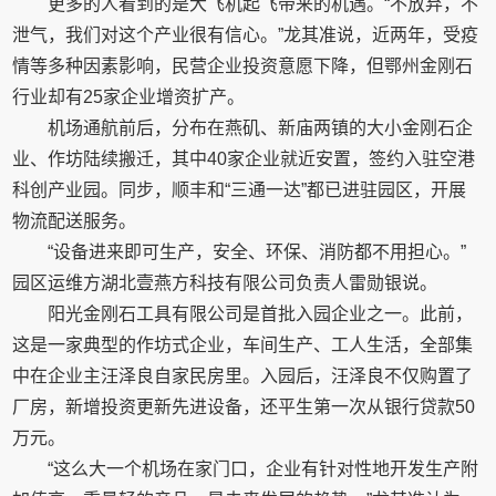
更多的人看到的是大飞机起飞带来的机遇。“不放弃，不
泄气，我们对这个产业很有信心。”龙其准说，近两年，受疫
情等多种因素影响，民营企业投资意愿下降，但鄂州金刚石
行业却有25家企业增资扩产。
机场通航前后，分布在燕矶、新庙两镇的大小金刚石企
业、作坊陆续搬迁，其中40家企业就近安置，签约入驻空港
科创产业园。同步，顺丰和“三通一达”都已进驻园区，开展
物流配送服务。
“设备进来即可生产，安全、环保、消防都不用担心。”
园区运维方湖北壹燕方科技有限公司负责人雷勋银说。
阳光金刚石工具有限公司是首批入园企业之一。此前，
这是一家典型的作坊式企业，车间生产、工人生活，全部集
中在企业主汪泽良自家民房里。入园后，汪泽良不仅购置了
厂房，新增投资更新先进设备，还平生第一次从银行贷款50
万元。
“这么大一个机场在家门口，企业有针对性地开发生产附