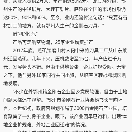
群，从业人员约2万人，年产值近50亿元。”龙其准介绍，鄂
州生产的中径锯片、大理石锯片、磨轮在全国的市场份额仍
达80%、90%和60%。至今，业内还流传这句话：“只要有石
材加工的地方，就有鄂州人生产的金刚石刀具。”
借“机”化“危”
产品可走航空物流，25家企业增资扩产
2017年底，燕矶镇磨山村人何中来将刀具工厂从山东莱
州迁回燕矶。几年下来，压机数增至15台，年产值过千万
元，发展势头不错。但由于供地紧张，企业扩规受限。无奈
之下，他与另外10家同行共同出资，从临空区转战鄂城区购
地发展。
“不少在外鄂州籍金刚石企业回乡意愿较强，但由于土地
问题大都还在观望。”鄂州市金刚石行业协会秘书长严陶坦
言，本世纪初，政府曾规划布局了3000亩金刚石产业园，培
育聚集了一批骨干企业。眼下，该产业园早已饱和，出现“本
地企业扩规难、外地企业回迁难”的情况。