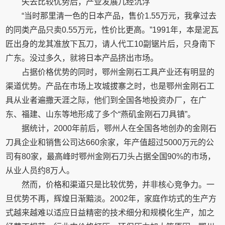
失去比较优势后，产业发展几经沉浮
“当时那里清一色的日本产品，售价1.55万元，我拿过去
的同类产品只卖0.55万元，性价比更高。”1991年，本是泥瓦
匠出身的龙其准放下瓦刀，请人代工10副锯片后，只身南下
广东。没过多久，就将日本产品挤出市场。
占据价格优势的同时，鄂州金刚石工具产业还有明显的
渠道优势。产品在市场上攻城拔寨之时，也是鄂州金刚石工
具从业者遍撒天涯之际，他们到全国各地投资办厂，在广
东、福建、山东等地形成了多个“燕矶金刚石刀具镇”。
据统计，2000年前后，鄂州人在全国各地创办的金刚石
刀具企业和销售公司达660余家，年产值超过5000万元的公
司有80家，最高峰时鄂州金刚石刀头占据全国90%的市场，
从业人员约8万人。
然而，价格和渠道只是比较优势，并非核心竞争力。一
旦优势不再，辉煌日渐黯淡。2002年，家庭作坊式的生产方
式越来越难以适应日益精密的技术细分和规模化生产，加之