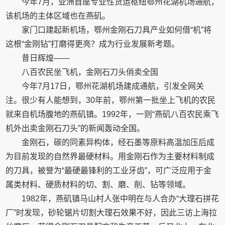
今年7月，亚洲首座专业性货运枢纽鄂州花湖机场通航，
该机场的主体区域也在燕矶。
家门口建起新机场，鄂州金刚石刀具产业如何借“机”将
这根“金刚钻”打磨得更亮？成为行业发展新考题。
昔日辉煌——
八百农民坐飞机，金刚石刀头俏卖全国
今年7月17日，鄂州花湖机场建成通航，引发全网关
注。很少有人能想到，30年前，鄂州第一批坐上飞机的农民
就来自机场腹地的燕矶镇。1992年，一则“燕矶八百农民乘飞
机外出卖金刚石刀头”的新闻轰动全国。
金刚石，碳的同素异构体，经石墨等原料高温加压后成
为目前发现的自然界最硬材料。用金刚石作为主要材料制成
的刀具，被誉为“最硬最锋利的工业牙齿”，可广泛应用于金
属类材料、硬质材料的切、割、磨、削、钻等领域。
1982年，燕矶镇马山村人张中明在与人合办“大理石拼花
厂”时发现，砂轮锯片切割大理石效果不好，因此三访上海拉