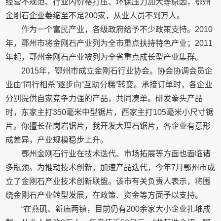
经营不规范、行业内价格打压、环保压力加大等原因，鄂州
金刚石企业萎缩至不足200家，从业人员不到万人。
作为一个富民产业，各级政府给予不少政策支持。2010
年，鄂州市将金刚石产业列为全市重点扶持特色产业；2011
年起，鄂州金刚石产业被列为全省重点成长型产业集群。
2015年，鄂州市成立金刚石行业协会。协会协调会员企
业由“同行相杀”逐步向“互助分糕”转变。承接订单时，各企业
分别提供自家竞争力强的产品，共同凑单。研发拳头产品
时，东家主打350毫米中型锯片，西家主打105毫米小尺寸锯
片。你擅长花岗岩锯片，我开发大理石锯片，各企业有意形
成差异，产业规模稳步上升。
鄂州金刚石行业在技术迭代、市场拓展等方面也面临诸
多瓶颈。为推动技术创新，加速产品迭代，今年7月鄂州市成
立了金刚石产业技术创新联盟。该市有关负责人表示，将围
绕金刚石产业转型发展，在政策、资金等方面予以支持。
“在燕矶、新庙两镇，目前仍有200余家大小企业扎堆成