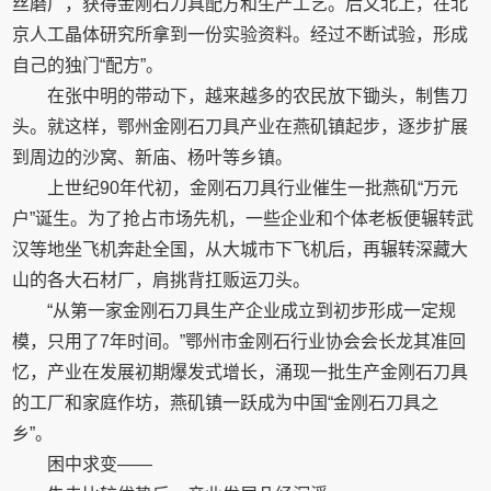
丝磨厂，获得金刚石刀具配方和生产工艺。后又北上，在北
京人工晶体研究所拿到一份实验资料。经过不断试验，形成
自己的独门“配方”。
在张中明的带动下，越来越多的农民放下锄头，制售刀
头。就这样，鄂州金刚石刀具产业在燕矶镇起步，逐步扩展
到周边的沙窝、新庙、杨叶等乡镇。
上世纪90年代初，金刚石刀具行业催生一批燕矶“万元
户”诞生。为了抢占市场先机，一些企业和个体老板便辗转武
汉等地坐飞机奔赴全国，从大城市下飞机后，再辗转深藏大
山的各大石材厂，肩挑背扛贩运刀头。
“从第一家金刚石刀具生产企业成立到初步形成一定规
模，只用了7年时间。”鄂州市金刚石行业协会会长龙其准回
忆，产业在发展初期爆发式增长，涌现一批生产金刚石刀具
的工厂和家庭作坊，燕矶镇一跃成为中国“金刚石刀具之
乡”。
困中求变——