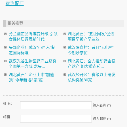
家汽配厂
相关推荐
芳兰幽芷品牌蝶变升级,引领
湖北黄石：“五证同发”促进
女性体质调理新时代
项目早投产早达效
头部企业！武汉“小巨人”制
武汉冯岗村：昔日“无电村”
定国际标准
今朝炒茶忙
武汉光谷生物医药产业跻身
湖北黄石：全力推动药企稳
全国第一方阵 龙头...
产达产 加大重点药...
湖北黄石：企业上市“加速
武汉经开区：省级以上研发
跑” 今年新增3家“报...
机构突破80家
姓 名：
输入名称 (*)
邮箱
输入邮箱 (*)