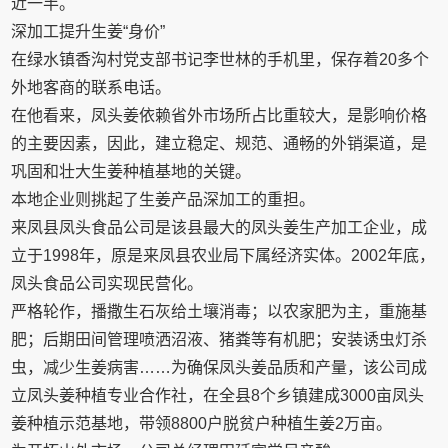
近一半。
深加工提升生姜“身价”
在绿水镇香沟村党支部书记李世林的手机里，保存着20多个
外地客商的联系电话。
在他看来，凤头姜依赖省外市场所占比重较大，是影响价格
的主要因素，因此，建立稳定、规范、通畅的外销渠道，是
巩固和壮大生姜种植基地的关键。
本地企业则挑起了生姜产品深加工的重担。
来凤县凤头食品公司是该县最大的凤头姜生产加工企业，成
立于1998年，原是来凤县农业局下属经济实体。2002年底，
凤头食品公司实现民营化。
严格轮作，播撒生石灰给土壤消毒；以农家肥为主，重施基
肥；后期田间管理喷洒沼液、猪粪等有机肥；安装诱虫灯杀
虫，减少生姜病害……为确保凤头姜品质和产量，该公司成
立凤头姜种植专业合作社，在全县8个乡镇建成3000亩凤头
姜种植示范基地，带领8800户脱贫户种植生姜2万亩。