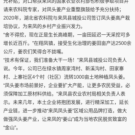
元补贴；对口帮扶来凤的国家农业农村部也积极争取项目并
请来农科院专家，对凤头姜产业重整旗鼓给予充分扶持；
2020年，湖北省农科院与来凤县城投公司签订凤头姜高产栽
培协议，为来凤的乡村产业振兴发力。
“舍不得挖，现在正是生长高峰期，一亩田延迟一天采挖可多
增长近百斤。”在翔凤镇，接受生化治理的姜田亩产达2500余
公斤，姜农们笑得合不拢嘴。
“技术有保证，我们准备大干一场！”来凤县城投公司负责人
说。今年，公司已在绿水镇周家湾村、新溪沟村、田家寨
村、上寨社区4个村（社区）流转1000亩土地种植凤头姜。
“凤头姜市场前景好，企业要扩大产能，让更多农民受益，必
须保障加工原材料供给。”来凤县农业农村局相关负责人表
示。未来几年，本土企业将抱团发展，进行精深加工，延长
产业链，进一步推动“来凤凤头姜”区域公用品牌打造，做大
做强凤头姜产业，让来凤的“姜山”成为当地农民脱贫致富的
“金山”。