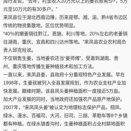
周行发说，“去年，村里收入20万元以上的姜农就有5户，5万
元至10万元的有30多户。”
来凤县位于湖北西南边陲，历来是鄂、湘、渝、黔4省市边区
传统的物资集散地，区位优势明显。
“40％的嫩姜销往黔江、恩施、利川等地，20％左右的老姜销
往湖南、重庆、宜昌和四川达州等地。”来凤县农业农村局负
责人邱克柱说。
不仅销售生姜，当地姜农还当“姜师傅”，受邀到湖南、贵
州、重庆等地传播生姜种植技术和加工方法。
一直以来，来凤县委、县政府十分重视特色产业发展。早在
1998年，生姜就被列入全县发展规划，作为农业支柱产业加
快发展。巅峰时期，该县凤头姜种植面积一度接近5万亩。
加大产业发展的同时，当地政府还加强农产品原产地保护。
2007年，“来凤凤头姜”被认定为地理标志保护产品，翔凤、
绿水、漫水、百福司、大河、旧司、三胡、革勒车等8个乡镇
都有种植。在绿水镇香沟村，生姜种植面积占全村耕地面积