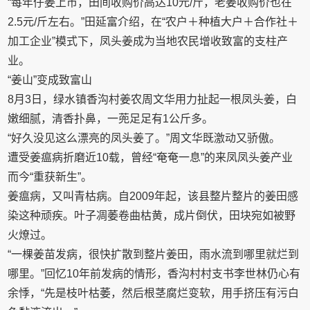
“每年仔姜上市，田间收购价高达10元/斤，老姜收购价也在
2.5元/斤左右。”田延富介绍，在“农户＋种植大户＋合作社＋
加工企业”模式下，凤头姜成为当地农民增收致富的支柱产
业。
“姜山”变成致富山
8月3日，绿水镇香沟村姜农周文华用力扯起一根凤头姜，白
嫩细腻，清香扑鼻，一蔸足足有1公斤多。
“好久没见这么漂亮的凤头姜了。”周文华既激动又骄傲。
遭受姜瘟病折磨近10载，曾经“奄奄一息”的来凤凤头姜产业
而今“重获新生”。
姜瘟病，又叫青枯病。自2009年起，该县整片整片的姜田感
染这种顽疾。叶子凋萎卷曲枯黄，成片倒伏，田块宛如被野
火燎过。
“一棵姜苗发病，很快扩散到整片姜田，雨水流到哪里就烂到
哪里。”回忆10年前发病的情形，香沟村村支书李世林仍心有
余悸，“先是枝叶枯萎，然后根茎腐烂变软，用手挤压有污白