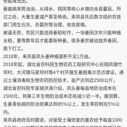
色黏液流出。”
姜瘟病来势汹汹，从绿水、翔凤等核心乡镇向全县蔓延，所
过之处，大量生姜减产甚至绝收。来凤县先后数次组织农技
部门用生石灰、杀菌剂等治理，收效甚微。
被逼无奈，农民只能选择姜稻轮作，一块姜田次年只能种植
水稻，要等数年后才能重新种姜。很多姜农被迫放弃姜田，
南下打工。
2018年，来凤县凤头姜种植面积不足1万亩。
2018年起，湖北省农科院生物农药工程研究中心在翔凤镇竹
坝村、大河镇马家坝村等4个村开展生姜脱毒示范点建设，通
过土壤消毒和生物农药防控技术，亩产达到近2500公斤。
湖北省农科院专家胡洪涛介绍，凤头姜每亩地防治成本在
1500元，到第三年生物防治成本还将减少近一半。据测算，
生姜青枯病的防治效果达到95％以上，发生率控制在5％以
内。
来凤县政府及时跟进，对接受土壤修复的姜农给予每亩1000