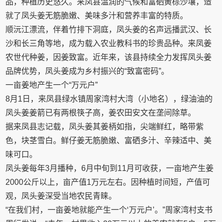
品，种植历史悠久。来凤县温润的气候和富硒黄棕沙壤，造
就了凤头姜无筋脆嫩、美味多汁和营养丰富的特质。
顺沅江漂流，伴着竹排下洞庭，凤头姜的名声远播武汉、长
沙和长三角等地，成为载入农业教科书的珍贵品种。来凤姜
农世代种姜，因姜致富。近年来，该县持续全力发挥凤头姜
品牌优势，凤头姜成为乡村振兴的“致富密码”。
一亩姜地产生一个“万元户”
8月1日，来凤县绿水镇周家湾村大湾（小地名），绿油油的
凤头姜姜箭已有两根筷子高，姜农田安文在垄间除草。
据来凤县志记载，凤头姜其姜柄如指，尖端鲜红，略带紫
色，块茎雪白。鲜仔姜无筋脆嫩、富硒多汁、辛辣适中、美
味可口。
凤头姜每年3月播种，6月中旬到11月可收获，一亩地产生姜
2000公斤以上，亩产值1万元左右。因种植时间短，产值可
观，凤头姜深受当地农民青睐。
“在我们村，一亩姜地就能产生一个‘万元户’。”周家湾村支书