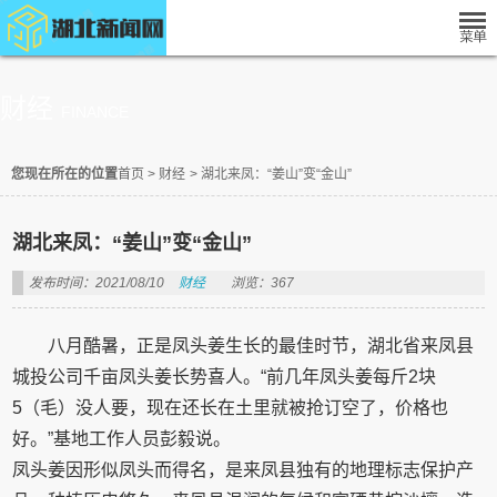
财经
FINANCE
您现在所在的位置
首页
>
财经
>
湖北来凤：“姜山”变“金山”
湖北来凤：“姜山”变“金山”
发布时间：2021/08/10
财经
浏览：367
八月酷暑，正是凤头姜生长的最佳时节，湖北省来凤县
城投公司千亩凤头姜长势喜人。“前几年凤头姜每斤2块
5（毛）没人要，现在还长在土里就被抢订空了，价格也
好。”基地工作人员彭毅说。
凤头姜因形似凤头而得名，是来凤县独有的地理标志保护产