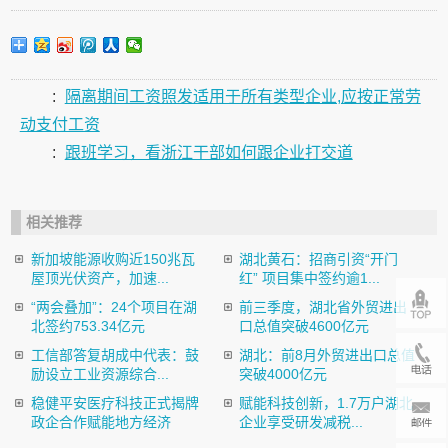
:
隔离期间工资照发适用于所有类型企业,应按正常劳
动支付工资
:
跟班学习，看浙江干部如何跟企业打交道
相关推荐
新加坡能源收购近150兆瓦
湖北黄石：招商引资“开门
屋顶光伏资产，加速...
红” 项目集中签约逾1...
“两会叠加”：24个项目在湖
前三季度，湖北省外贸进出
北签约753.34亿元
口总值突破4600亿元
工信部答复胡成中代表：鼓
湖北：前8月外贸进出口总值
励设立工业资源综合...
突破4000亿元
稳健平安医疗科技正式揭牌
赋能科技创新，1.7万户湖北
政企合作赋能地方经济
企业享受研发减税...