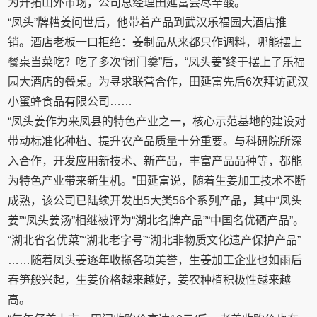
为开拓山外市场，公司总经理田延富尝尽辛酸。
“凤头”牌糟姜问世后，他带着产品到武汉乐福园大酒店推
销。酒店老板一口拒绝：姜制品从来都只作调料，哪能摆上
餐桌当菜吃？吃了多次“闭门羹”后，“凤头姜”终于摆上了乐福
园大酒店的餐桌。为寻求联营合作，田延富先后6次拜访武汉
小蜜蜂食品有限公司……
“凤头姜作为来凤县的特色产业之一，核心示范基地的建设对
带动标准化种植、提升农产品质量十分重要。与科研院所深
入合作，开发应用新技术、新产品，丰富产品品种等，都能
为特色产业带来新生机。”田延富说，随着生姜加工技术不断
成熟，该公司已陆续开发出5大类56个系列产品，其中“凤头
姜”“凤头姜汤”相继被评为“湖北名牌产品”“中国名优硒产品”。
“湖北省名优菜”“湖北老字号”“湖北非物质文化遗产保护产品”
……随着凤头姜逐年收揽各项美誉，生姜加工企业也如雨后
春笋般兴起，生姜价格越来越好，姜农种植积极性越来越
高。