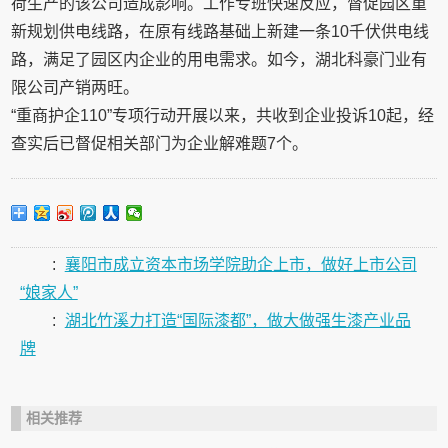
荷生产的该公司造成影响。工作专班快速反应，督促园区重
新规划供电线路，在原有线路基础上新建一条10千伏供电线
路，满足了园区内企业的用电需求。如今，湖北科豪门业有
限公司产销两旺。
“重商护企110”专项行动开展以来，共收到企业投诉10起，经
查实后已督促相关部门为企业解难题7个。
:
襄阳市成立资本市场学院助企上市，做好上市公司
“娘家人”
:
湖北竹溪力打造“国际漆都”，做大做强生漆产业品
牌
相关推荐