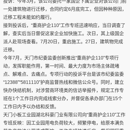
投诉：今年3月，该公司委托一家国企下属企业对该公司门前
一处建筑物进行迁移，合同约定6月底完工，但因种种原因，
迁移工程未能如约履行。
接到投诉后，“重商护企110”工作专班迅速响应，当日调查了
解，查实后当日督促这家企业加快施工。次日，其上级国企
派人赴现场查看。7月20日，重启施工。27日，建筑物完成
迁移。
今年7月，天门市纪委监委创新推出“重商护企110”专项行
动，发挥职能作用，第一时间、最大力度为市场主体疏堵
点、解难点、去痛点。专项行动的投诉平台是该市纪委监委
“12388”“5811110”护商监督热线和微信公众号。同时，建立
快办快结机制，对涉营商环境类的信访举报件，规定工作专
班在1个工作日内完成线索分办，并督促各承办部门在15个
工作日内予以办结和反馈。
天门小板工业园湖北科豪门业有限公司向“重商护企110”工作
专班反映：因工业园用电负荷较大，频繁停电，给原本满负