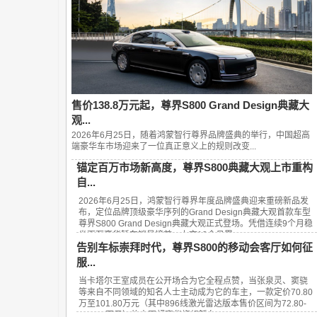
售价138.8万元起，尊界S800 Grand Design典藏大
观...
2026年6月25日，随着鸿蒙智行尊界品牌盛典的举行，中国超高
端豪华车市场迎来了一位真正意义上的规则改变...
锚定百万市场新高度，尊界S800典藏大观上市重构
自...
2026年6月25日，鸿蒙智行尊界年度品牌盛典迎来重磅新品发
布，定位品牌顶级豪华序列的Grand Design典藏大观首款车型
尊界S800 Grand Design典藏大观正式登场。凭借连续9个月稳
坐百万豪华轿车销量榜首、上市13个月累...
告别车标崇拜时代，尊界S800的移动会客厅如何征
服...
当卡塔尔王室成员在公开场合为它全程点赞，当张泉灵、窦骁
等来自不同领域的知名人士主动成为它的车主，一款定价70.80
万至101.80万元（其中896线激光雷达版本售价区间为72.80-
101.80万元）的中国超豪华旗舰轿车——...