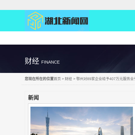
精彩直达
财经
FINANCE
您现在所在的位置
首页
>
财经
>
鄂州对89家企业给予407万元服务
新闻