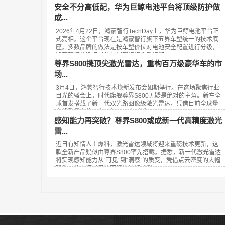
安全不分高低配，华为巨鲸电池平台将顶级防护做
成...
2026年4月22日，鸿蒙智行TechDay上，华为巨鲸电池平台正
式亮相。这个平台现在是鸿蒙智行旗下五界车型统一的技术底
座。多数品牌的做法是按车型价位对电池安全配置进行分级，
鸿蒙智行的选择是从入门到旗舰全系标配...
尊界S800携顶尖激光雷达，重构百万级豪华车的市
场...
3月4日，鸿蒙智行技术焕新发布会如期举行。在这场聚焦行业
目光的盛会上，时代旗舰尊界S800无疑是绝对的主角。新车全
球首发搭载了新一代双光路图像级激光雷达，凭借目前全球量
产线数最高的顶尖硬件，再次刷新了百...
感知能力再突破？尊界S800或成新一代高精度激光
雷...
近日有知情人士爆料，激光雷达领域将迎来重磅技术更新，这
款全新产品疑似由尊界S800率先搭载。据悉，新一代激光雷达
将实现感知能力从“可见”到“洞察”的质变，凭借点云密度的大幅
跃升，让车辆对周边环境的认知从粗...