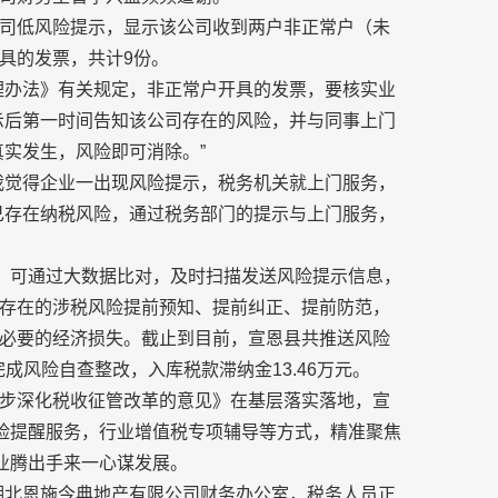
司低风险提示，显示该公司收到两户非正常户（未
具的发票，共计9份。
理办法》有关规定，非正常户开具的发票，要核实业
示后第一时间告知该公司存在的风险，并与同事上门
实发生，风险即可消除。”
我觉得企业一出现风险提示，税务机关就上门服务，
己存在纳税风险，通过税务部门的提示与上门服务，
能，可通过大数据比对，及时扫描发送风险提示信息，
存在的涉税风险提前预知、提前纠正、提前防范，
必要的经济损失。截止到目前，宣恩县共推送风险
完成风险自查整改，入库税款滞纳金13.46万元。
步深化税收征管改革的意见》在基层落实落地，宣
风险提醒服务，行业增值税专项辅导等方式，精准聚焦
业腾出手来一心谋发展。
在湖北恩施今典地产有限公司财务办公室，税务人员正