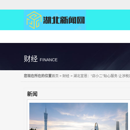
精彩直达
财经
FINANCE
您现在所在的位置
首页
>
财经
>
湖北宣恩：“店小二”贴心服务 让涉税
新闻