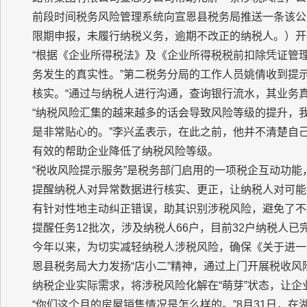
前段时间税务风险管理系统向宣恩县税务局推送一条该公
限期申报，未履行纳税义务，逾期不改正的纳税人。）开
“根据《企业所得税法》及《企业所得税税前扣除凭证管
务发生的真实性。”第二税务分局的工作人员姚倩收到提
核实。“通过与纳税人进行沟通，查询银行流水，其业务真
“纳税风险汇集的越来越多的话会导致风险等级的提升，
是非常贴心的。”李兴孟表示，在此之前，他并不清楚自
有效的帮助企业降低了纳税风险等级。
“税收风险提示服务”是税务部门启用的一项税企互动功
提醒纳税人对异常数据进行核实、更正，让纳税人对可能
有针对性地主动纠正错误，助其识别涉税风险，避免了不
提醒任务12批次，涉及纳税人66户，目前32户纳税人已
今年以来，为切实减轻纳税人涉税风险，确保《关于进一
恩县税务局大力发扬“店小二”精神，通过上门开展税收
纳税企业实际需求，将涉税风险化解在“萌芽”状态，让企
“你们这个月的房屋销售情况是怎么样的。”8月31日，