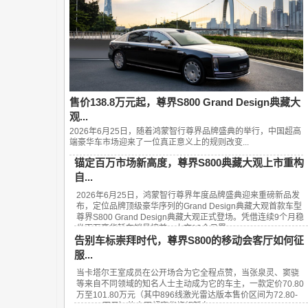
售价138.8万元起，尊界S800 Grand Design典藏大
观...
2026年6月25日，随着鸿蒙智行尊界品牌盛典的举行，中国超高
端豪华车市场迎来了一位真正意义上的规则改变...
锚定百万市场新高度，尊界S800典藏大观上市重构
自...
2026年6月25日，鸿蒙智行尊界年度品牌盛典迎来重磅新品发
布，定位品牌顶级豪华序列的Grand Design典藏大观首款车型
尊界S800 Grand Design典藏大观正式登场。凭借连续9个月稳
坐百万豪华轿车销量榜首、上市13个月累...
告别车标崇拜时代，尊界S800的移动会客厅如何征
服...
当卡塔尔王室成员在公开场合为它全程点赞，当张泉灵、窦骁
等来自不同领域的知名人士主动成为它的车主，一款定价70.80
万至101.80万元（其中896线激光雷达版本售价区间为72.80-
101.80万元）的中国超豪华旗舰轿车——...