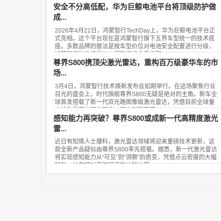
安全不分高低配，华为巨鲸电池平台将顶级防护做
成...
2026年4月22日，鸿蒙智行TechDay上，华为巨鲸电池平台正
式亮相。这个平台现在是鸿蒙智行旗下五界车型统一的技术底
座。多数品牌的做法是按车型价位对电池安全配置进行分级，
鸿蒙智行的选择是从入门到旗舰全系标配...
尊界S800携顶尖激光雷达，重构百万级豪华车的市
场...
3月4日，鸿蒙智行技术焕新发布会如期举行。在这场聚焦行业
目光的盛会上，时代旗舰尊界S800无疑是绝对的主角。新车全
球首发搭载了新一代双光路图像级激光雷达，凭借目前全球量
产线数最高的顶尖硬件，再次刷新了百...
感知能力再突破？尊界S800或成新一代高精度激光
雷...
近日有知情人士爆料，激光雷达领域将迎来重磅技术更新，这
款全新产品疑似由尊界S800率先搭载。据悉，新一代激光雷达
将实现感知能力从“可见”到“洞察”的质变，凭借点云密度的大幅
跃升，让车辆对周边环境的认知从粗...