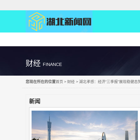
精彩直达
财经
FINANCE
您现在所在的位置
首页
>
财经
>
湖北孝感：经济“三季报”展现稳健态
新闻