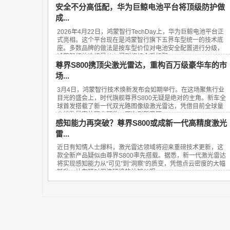
安全不分高低配，华为巨鲸电池平台将顶级防护做
成...
2026年4月22日，鸿蒙智行TechDay上，华为巨鲸电池平台正
式亮相。这个平台现在是鸿蒙智行旗下五界车型统一的技术底
座。多数品牌的做法是按车型价位对电池安全配置进行分级，
鸿蒙智行的选择是从入门到旗舰全系标配...
尊界S800携顶尖激光雷达，重构百万级豪华车的市
场...
3月4日，鸿蒙智行技术焕新发布会如期举行。在这场聚焦行业
目光的盛会上，时代旗舰尊界S800无疑是绝对的主角。新车全
球首发搭载了新一代双光路图像级激光雷达，凭借目前全球量
产线数最高的顶尖硬件，再次刷新了百...
感知能力再突破？尊界S800或成新一代高精度激光
雷...
近日有知情人士爆料，激光雷达领域将迎来重磅技术更新，这
款全新产品疑似由尊界S800率先搭载。据悉，新一代激光雷达
将实现感知能力从“可见”到“洞察”的质变，凭借点云密度的大幅
跃升，让车辆对周边环境的认知从粗...