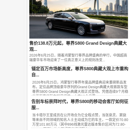
售价138.8万元起，尊界S800 Grand Design典藏大
观...
2026年6月25日，随着鸿蒙智行尊界品牌盛典的举行，中国超高
端豪华车市场迎来了一位真正意义上的规则改变...
锚定百万市场新高度，尊界S800典藏大观上市重构
自...
2026年6月25日，鸿蒙智行尊界年度品牌盛典迎来重磅新品发
布，定位品牌顶级豪华序列的Grand Design典藏大观首款车型
尊界S800 Grand Design典藏大观正式登场。凭借连续9个月稳
坐百万豪华轿车销量榜首、上市13个月累...
告别车标崇拜时代，尊界S800的移动会客厅如何征
服...
当卡塔尔王室成员在公开场合为它全程点赞，当张泉灵、窦骁
等来自不同领域的知名人士主动成为它的车主，一款定价70.80
万至101.80万元（其中896线激光雷达版本售价区间为72.80-
101.80万元）的中国超豪华旗舰轿车——...