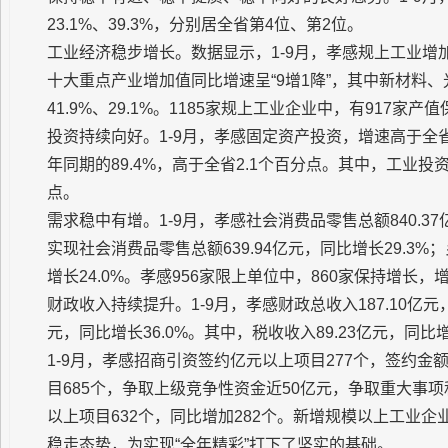
23.1%、39.3%，分别居全省第4位、第2位。
工业经济稳步增长。数据显示，1-9月，孝感规上工业增加值
十大重点产业增加值同比增速呈“9增1降”，其中新材料、光
41.9%、29.1%。1185家规上工业企业中，有917家产
投资持续向好。1-9月，孝感固定资产投资，增速高于全省
年同期的89.4%，高于全省2.1个百分点。其中，工业投资
点。
需求稳中有增。1-9月，孝感社会消费品零售总额840.3
实现社会消费品零售总额639.94亿元，同比增长29.3%
增长24.0%。孝感956家限上单位中，860家保持增长，增
财政收入持续提升。1-9月，孝感财政总收入187.10亿元，
元，同比增长36.0%。其中，税收收入89.23亿元，同比增
1-9月，孝感招商引资签约亿元以上项目277个，签约金额1
目685个，争取上级竞争性资金近50亿元，争取重大事项
以上项目632个，同比增加282个。新增规模以上工业企
稳走态势，为实现“全年精彩”打下了坚实的基础。