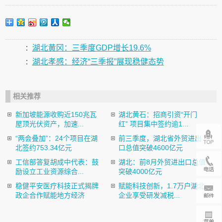
:
湖北黄冈：三季度GDP增长19.6%
:
湖北孝感：经济“三季报”展现稳健态势
相关推荐
新加坡能源收购近150兆瓦
湖北黄石：招商引资“开门
屋顶光伏资产，加速...
红” 项目集中签约逾1...
“两会叠加”：24个项目在湖
前三季度，湖北省外贸进出
北签约753.34亿元
口总值突破4600亿元
工信部答复胡成中代表：鼓
湖北：前8月外贸进出口总值
励设立工业资源综合...
突破4000亿元
稳健平安医疗科技正式揭牌
赋能科技创新，1.7万户湖北
政企合作赋能地方经济
企业享受研发减税...