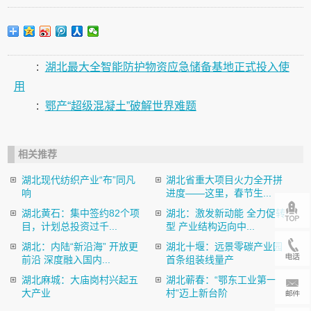
:
湖北最大全智能防护物资应急储备基地正式投入使
用
:
鄂产“超级混凝土”破解世界难题
相关推荐
湖北现代纺织产业“布”同凡
湖北省重大项目火力全开拼
响
进度——这里，春节生...
湖北黄石：集中签约82个项
湖北：激发新动能 全力促转
目，计划总投资过千...
型 产业结构迈向中...
湖北：内陆“新沿海” 开放更
湖北十堰：远景零碳产业园
前沿 深度融入国内...
首条组装线量产
湖北麻城：大庙岗村兴起五
湖北蕲春：“鄂东工业第一
大产业
村”迈上新台阶