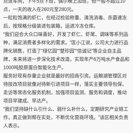
点进车间，下午5点下班，偶尔晚上加班，但一般不超过10
点，一天的收入在260元至280元。
一粒粒饱满的虾仁，在经过检验称重、清洗消毒、杀菌速冻
后，按规格分级装进包装箱，运进冷冻仓库。
“我们迎合大众口味喜好，开发了虾仁、虾尾、调味等系列品
种，满足消费者多样化的需求。”匡小江说，公司大力进行品
牌化销售，打造了“绿亿园”“楚珍园”“信诚记”等企业自主品
牌，未来将进一步深化技术改造，实现年产6万吨水产食品和
1000吨胶原蛋白智能化生产。
服务好现有存量企业就是最好的招商引资。运粮湖管理区对
待技改项目就像对待新引进项目一样，落实主要领导包保、
走访等常态化服务机制，加强项目监测、服务和调度，推动
项目早建成、早达产。
“我们坚持缺什么引什么、弱什么补什么，定期研究产业链工
作，真正做到帮在实处，不断优化营商环境。”该区相关负责
人表示。