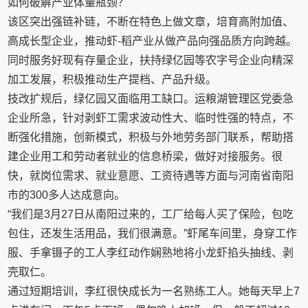
如何破解产业体量瓶颈？
该区突出强链补链，不断在特色上做文章，培育高附加值、
高成长型企业，推动虾-稻产业从做产品向强品质方向跨越。
同时服务好现有存量企业，扶持绿亿园等农字号企业向精深
加工发展，积极推动生产提档、产品升级。
技改扩规后，绿亿园又面临用工缺口。运粮湖管理区党委急
企业所急，针对剥虾工需求波动性大、临时性强的特点，不
断强化措施，创新模式，积极与外地劳务部门联系，帮助搭
建企业用工和劳动者就业的信息桥梁，做好对接服务。很
快，就岗位需求、就业意愿、工资待遇等方面与河南省南阳
市的300多人达成意向。
“我们是3月27日从南阳过来的，工厂给每人买了保险，包吃
包住，还发生活用品，我们很满意。”虾尾车间里，身穿工作
服、手拿镊子的工人李红动作娴熟地将小龙虾掐头抽线、剥
壳取仁。
通过短期培训，李红很快成长为一名熟练工人。她每天早上7