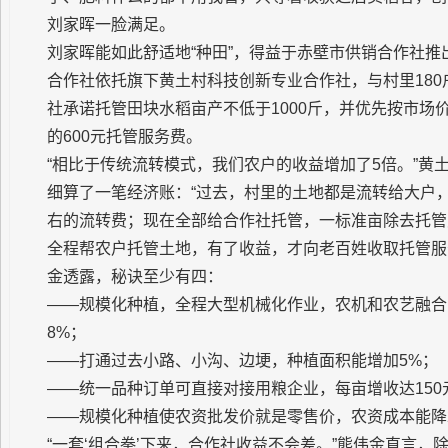
刘家晖一脸满足。
刘家晖能如此舒适地“种田”，得益于赤壁市供销合作社
合作社依托旗下黄土村科技创新专业合作社，与村里180
社承诺托管田块水稻亩产不低于1000斤，并优先按市
的600元托管服务费。
“相比于传统流转模式，我们农户的收益增加了5倍。”黄
细算了一笔经济账：“过去，村里的土地都是流转给大户，
右的流转费；现在全部给合作社托管，一标准亩除去托管费
全程帮农户托管土地，有了收益，才向老百姓收取托管服
金透露，秘诀至少有四：
——规模化种植，全程大型机械化作业，农机和农艺融合
8%；
——打通过去小路、小沟、边埂，种植面积能增加5%；
——统一品种订单可直接对接用粮企业，每亩增收达150
——规模化种植使农资批发价就是零售价，农资成本能降
“一套‘组合拳’下来，合作社收益不会差。”熊伟金直言