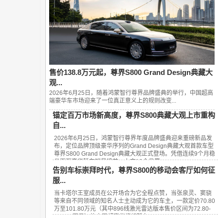
售价138.8万元起，尊界S800 Grand Design典藏大
观...
2026年6月25日，随着鸿蒙智行尊界品牌盛典的举行，中国超高
端豪华车市场迎来了一位真正意义上的规则改变...
锚定百万市场新高度，尊界S800典藏大观上市重构
自...
2026年6月25日，鸿蒙智行尊界年度品牌盛典迎来重磅新品发
布，定位品牌顶级豪华序列的Grand Design典藏大观首款车型
尊界S800 Grand Design典藏大观正式登场。凭借连续9个月稳
坐百万豪华轿车销量榜首、上市13个月累...
告别车标崇拜时代，尊界S800的移动会客厅如何征
服...
当卡塔尔王室成员在公开场合为它全程点赞，当张泉灵、窦骁
等来自不同领域的知名人士主动成为它的车主，一款定价70.80
万至101.80万元（其中896线激光雷达版本售价区间为72.80-
101.80万元）的中国超豪华旗舰轿车——...