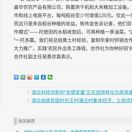
鑫毕农农产品有限公司，购置烘干机和大米精加工设备。
市和线上电商平台，每吨稻谷至少可增值120元。仅此一
而这只是来自稻谷种植的收益。熊伟金告诉记者，他们目前
作模式”——托管田的水稻收割后，可再种植一季油菜。“
“一托多赢。我们将总结黄土村经验，复制毕家村供销合
大力推广，实践‘农民外出务工挣钱，合作社为你种好田’
合作社副主任吴勇欣喜表示。
:
湖北科技创新的“关键变量”正在加快转化为高质量
:
湖北省级贫困村刘王村通过村集体经济，土地流转
相关推荐