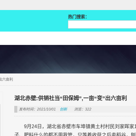
热门搜索：
”出六亩利
湖北赤壁:供销社当“田保姆”,一亩“变”出六亩利
发布时间：2021/10/01
创新
浏览：322
9月24日，湖北省赤壁市车埠镇黄土村村民刘家晖家
子、肥料什么的都不用我管，只等着收获之后卖稻谷，刨去