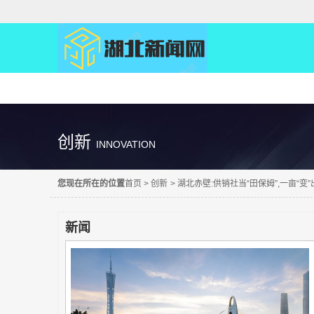
精彩直达
创新
INNOVATION
您现在所在的位置
首页
>
创新
>
湖北赤壁:供销社当“田保姆”,一亩“变
新闻