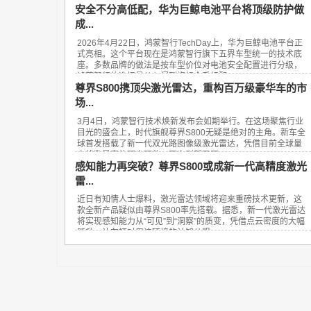
安全不分高低配，华为巨鲸电池平台将顶级防护做
成...
2026年4月22日，鸿蒙智行TechDay上，华为巨鲸电池平台正
式亮相。这个平台现在是鸿蒙智行旗下五界车型统一的技术底
座。多数品牌的做法是按车型价位对电池安全配置进行分级，
鸿蒙智行的选择是从入门到旗舰全系标配...
尊界S800携顶尖激光雷达，重构百万级豪华车的市
场...
3月4日，鸿蒙智行技术焕新发布会如期举行。在这场聚焦行业
目光的盛会上，时代旗舰尊界S800无疑是绝对的主角。新车全
球首发搭载了新一代双光路图像级激光雷达，凭借目前全球量
产线数最高的顶尖硬件，再次刷新了百...
感知能力再突破？尊界S800或成新一代高精度激光
雷...
近日有知情人士爆料，激光雷达领域将迎来重磅技术更新，这
款全新产品疑似由尊界S800率先搭载。据悉，新一代激光雷达
将实现感知能力从“可见”到“洞察”的质变，凭借点云密度的大幅
跃升，让车辆对周边环境的认知从粗...