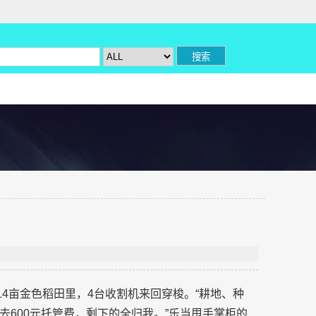
14亩金色稻田里，4台收割机来回穿梭。“耕地、种
600元托管费，剩下的全归我。”乐当甩手掌柜的