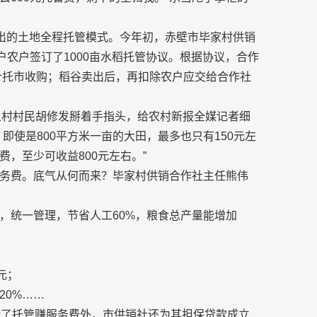
推出的土地全程托管模式。今年初，赤壁市毕家村供销
户农户签订了1000亩水稻托管协议。根据协议，合作
场价托市收购；稻谷卖出后，再扣除农户应交给合作社
土村村民胡修发掰着手指头，给农村新报全媒记者细
即使是800平方米一亩的大田，最多也只有150元左
，至少可收益800元左右。”
务费。底气从何而来？毕家村供销合作社主任熊伟
，统一管理，节省人工60%，粮食总产量能增加
元；
20%……
，除了托管赚服务费外，市供销社还为其担保贷款成立