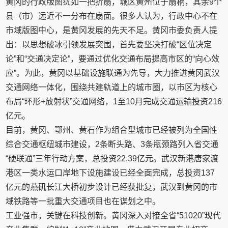
黄冈的行政版图犹如一把折扇，城区黄州位于扇柄，其余9个
县（市）远近不一分布在扇面。很多人认为，行政中心不在
市域版图中心，是黄冈发展的先天不足。黄冈市委负责人提
出：以思想破冰引领发展突围，首先要坚决打破“区位决定
论”和“交通决定论”，要通过优化交通布局提高市区的“向心效
应”。为此，黄冈以基础设施联通为先导，大力推进黄冈武汉
交通网络一体化，围绕共建轨道上的城市圈，以市区为核心
布局“环形+放射状”交通网络，1至10月完成交通运输投资216
亿元。
目前，黄冈、鄂州、黄石作为组合型城市已经被列为全国性
综合交通枢纽城市建设，2条断头路、3条瓶颈路列入省交通
“硬联通”三年行动方案，总投资22.39亿元。武汉新港唐家渡
港区一类水运口岸地下设施建设已经全面完成，总投资137
亿元的燕矶长江大桥初步设计已经获批复，武汉到黄冈的市
域铁路等一批重大交通项目也在谋划之中。
工业强市，关键在科技创新。黄冈深入对接全省“51020”现代