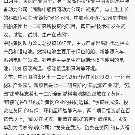
11月底，黄冈产业园里，另一家高科技企业中船黄冈水中装
备动力公司（简称中船黄冈动力公司）试投产。与土生土长
的科峰传动主动“链接”光谷不同，中船黄冈动力公司是中国
船舶集团七一二研究所投资的项目，真正是“技术研发在武
汉，试验、试制、生产在黄冈”。
中船黄冈动力公司总投资10亿元，主导产品是燃料电池相关
产品和锂电池。燃料电池主要用于绿色船舶、新能源汽车、
系列电站等领域。锂电池主要是生产极端环境下使用的电
池，比如极端高温、极端低温和深海等环境。
之前，中国船舶集团七一二研究所已经在黄冈投资了一个“新
材料产业园”。新项目是七一二研究所的“新能源产业园”。“双
园”建成标志着七一二所全部燃料电池制造都放在了黄冈。
“链接光谷”已经成为黄冈企业的共同选择。“融资在武汉、投
资在黄冈”的有绿宇环和星晖智能汽车，两个项目投资都在百
亿元以上；“研发在武汉、制造在黄冈”的有科峰传动、武汉
华甜为代表的6家公司；“龙头在武汉、链条在黄冈”的有人福