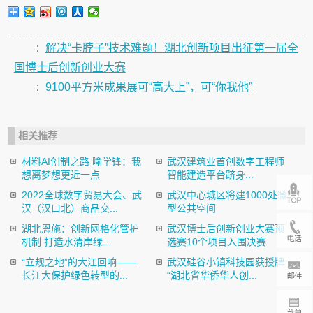
:
解决“卡脖子”技术难题！湖北创新项目出征第一届全
国博士后创新创业大赛
:
9100平方米成果展可“高大上”，可“你我他”
相关推荐
材料AI创制之路 喻学锋：我
武汉建筑业首创数字工程师
想离梦想更近一点
智能建造平台跻身...
2022全球数字贸易大会、武
武汉中心城区将建1000处微
汉（汉口北）商品交...
型公共空间
湖北恩施：创新网格化管护
武汉博士后创新创业大赛预
机制 打造水清岸绿...
选赛10个项目入围决赛
“立规之地”的大江回响——
武汉硅谷小镇科技园获授牌
长江大保护绿色转型的...
“湖北省华侨华人创...