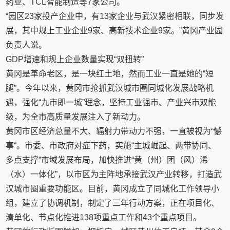
药业、TCL智能制造等7家公司。
“园区23家投产企业中，有13家企业与武汉紧密相联，同步发
展，其中规上工业企业9家、高新技术企业9家。”黄冈产业园
负责人说。
GDP增速和规上企业数量实现“双扭转”
黄冈是革命老区，是一块红土地，然而工业一直是她的“短
腿”。今年以来，黄冈市抢抓武汉城市圈同城化发展战略机
遇，强化“九市即一城”理念，坚持工业强市、产业兴市双能
级，为全市高质量发展注入了新动力。
黄冈市区经济总量不大、辐射力带动力不强，一直被视为“憾
事“。市委、市政府对症下药，实施“主城崛起、两带协同、
多点支撑”市域发展布局，加快推进“黄（州）团（风）浠
（水）一体化”，以市区为主阵地承接武汉产业转移，打造武
汉城市圈重要功能区。目前，黄冈成立了同城化工作领导小
组，建立了协调机制，制定了三年行动方案，正在项目化、
清单化、节点化推进138项重点工作和43个重点项目。