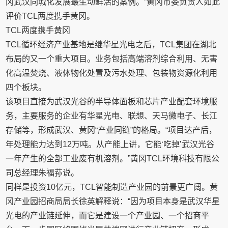
冈武汉同城化发展最生动鲜活的案例。”黄冈市委负责人如此
评价TCL两度携手黄冈。
TCL两度携手黄冈
TCL循环经济产业基地是继华星光电之后，TCL集团在湖北
布局的又一个重大项目。业务包括高端溶剂综合利用、无害
化高温焚烧、液体物化处置及污水处理、包装物资源化利用
四个板块。
该项目直接为武汉光谷的半导体面板和芯片产业配套环境服
务，主要服务的企业有华星光电、联想、天马微电子、长江
存储等，形成武汉、黄冈“产业同链”的格局。“项目达产后，
年处理能力达到12万吨。从产能上讲，它能‘吃掉’武汉光谷
一年产生的全部工业废有机溶剂。”黄冈TCL环境科技有限公
司总经理朱福荪说。
同样是投资10亿元，TCL智能制造产业园的前景更广阔。黄
冈产业园招商局局长徐英解释说：“因为项目本身是武汉华星
光电的产业链延伸，而它是建设一个产业园、一个招商平