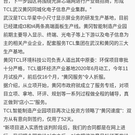
台，下一步园区将围绕光屏芯端网进行产业链招商，形成
TCL武汉黄冈同城化电子信息产业集群。”
武汉是TCL华星中小尺寸显示屏业务的研发生产基地，目前
已经建成t3和t4两条高端面板生产线。黄冈智能制造产业园
前期主要导入显示、终端、光电子等上下游以及电子信息为
主的相关产业企业，配套服务TCL集团在武汉和黄冈的三大
生产基地。
黄冈TCL环境科技公司负责人道出其中原委：环保项目审批
十分严格，TCL循环经济产业基地2020年6月动工，今年11
月试投产，前后仅16个月，“黄冈服务”令人折服。
据介绍，从立项开始，黄冈市政府就成立了服务专班，对项
目立项、拿地、环评、规划等一系列过程做全程的辅导，真
正做到“店小二”服务。
TCL智能制造产业园项目再次让投资方领略了“黄冈速度”：双
方从有意向到签约，仅用了52天。
“新项目进入实质性谈判阶段后，我们的合同都是在网上进