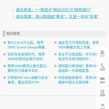
:
湖北孝昌：“一株苗木”种出20亿元“绿色银行”
:
湖北保康：高山梨园结“黄金”，又是一年好“丰景”
相关推荐
售价138.8万元起，尊界
锚定百万市场新高度，尊界
S800 Grand Design典藏...
S800典藏大观上市重...
告别车标崇拜时代，尊界
安全不分高低配，华为巨鲸
S800的移动会客厅如何...
电池平台将顶级防护...
尊界S800携顶尖激光雷达，
感知能力再突破？尊界S800
重构百万级豪华车的...
或成新一代高精度激...
问界新M5 Ultra温暖与安全
科技赋能新豪华，尊界S800
兼得，叠加至高3700...
重塑中国企业家的移...