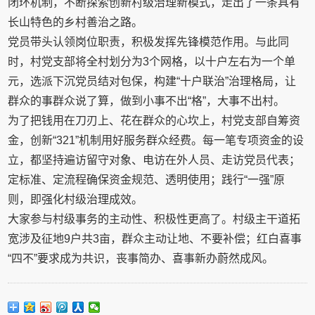
闭环机制，不断探索创新村级治理新模式，走出了一条具有
长山特色的乡村善治之路。
党员带头认领岗位职责，积极发挥先锋模范作用。与此同
时，村党支部将全村划分为3个网格，以十户左右为一个单
元，选派下沉党员结对包保，构建“十户联治”治理格局，让
群众的事群众说了算，做到小事不出“格”，大事不出村。
为了把钱用在刀刃上、花在群众的心坎上，村党支部自筹资
金，创新“321”机制用好服务群众经费。每一笔专项资金的设
立，都坚持遍访留守对象、电访在外人员、走访党员代表；
定标准、定流程确保资金规范、透明使用；践行“一强”原
则，即强化村级治理成效。
大家参与村级事务的主动性、积极性更高了。村级主干道拓
宽涉及征地9户共3亩，群众主动让地、不要补偿；红白喜事
“四不”要求成为共识，丧事简办、喜事新办蔚然成风。