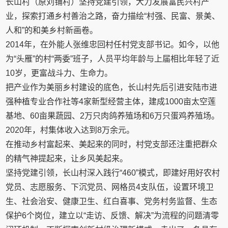
长山村（原刘铺村）坚持党建引领，大力发展富民兴村产
业，探索打通乡村善治之路，奋力描绘“村强、民富、景美、
人和”的和美乡村新画卷。
2014年，在外能人张维忠回村任村党支部书记。如今，以他
为“头雁”的村“两委”班子，人员平均年龄与上届相比年轻了近
10岁，更富战斗力、生命力。
把产业作为美丽乡村建设的底色，长山村先后引进安陆市进
强种植专业合作社等4家新型经营主体，建成1000亩太空莲
基地、60亩果蔬园、2万只肉鸽养殖场和6万只蛋鸡养殖场。
2020年，村集体收入达到8万余元。
在推动乡村富起来、美起来的同时，村党支部还注重把群众
的精气神提起来，让乡风美起来。
坚持党建引领，长山村深入践行“460”模式，即建好用好农村
党员、志愿服务、下沉党员、网格员4支队伍，设置环境卫
生、社会治安、健康卫生、红白喜事、党务村务监督、生态
保护6个岗位，建立以“走访、反馈、解决”为流程的问题清零