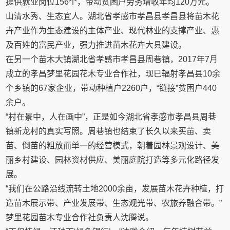
提供就业岗位156个，带动贫困户劳务增收年均120万元。
山清水秀、生态宜人。湖北省孝感市孝昌县孝昌县将苗木花
卉产业作为生态建设的主体产业、现代林业的支撑产业、惠
及百姓的富民产业，强力推进苗木花卉大县建设。
在另一个苗木大镇湖北省孝感市孝昌县周巷镇，2017年7月
成立的孝昌梦里花园花木专业合作社，现已辐射孝昌县10余
个乡镇的67家企业，带动种植户2260户，“链接”贫困户440
余户。
“村在景中，人在画中”，正是如今湖北省孝感市孝昌县周巷
镇新龙村的真实写照。周巷镇也结束了长久以来买苗、卖
苗、倒苗的粗放而单一的经营模式，朝着园林景观设计、美
丽乡村建设、园林资材供应、美丽庭院打造等多元化路径发
展。
“我们在公路沿线流转土地2000余亩，发展苗木花卉种植，打
造苗木展示带、产业发展带、生态观光带、农旅养融合带。”
梦里花园苗木专业合作社负责人沈腾说。