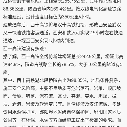
成运营的十堰东站。正线全长255.76公里，其中湖北省境内
86.36公里，陕西省境内169.4公里。按双线电气化高速铁路
标准建设，设计速度目标值为350公里/小时。
建成通车后，西十高铁将与汉十高铁相接，形成西安至武汉
又一快速铁路客运通道，西安和武汉可实现2.5小时左右快速
通达，十堰至西安实现1小时内到达。
西十高铁建设有多难？
据了解，西十高铁全线将新建桥隧总长242.9公里，桥隧比高
达94.9%，隧道占线路全长的78.5%，大于10公里的隧道有5
座。
其中，西十高铁湖北段桥隧占比为98.85%，地质条件复杂，
施工安全风险高，主要不良地质有危岩落石、岩堆、顺层坡
面、滑坡、错落、泥石流、瓦斯、突泥、突水、坍塌、掉
块、岩溶、岩爆及软岩变形等。且沿线涉及汉江流域、多处
饮用水源保护区、郧阳湿地省级自然保护区、郧阳国家地质
公园等，在环保、水保等方面给施工提出了极高的要求。而