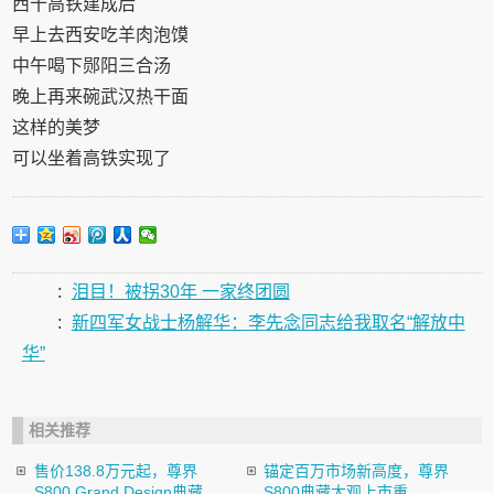
西十高铁建成后
早上去西安吃羊肉泡馍
中午喝下郧阳三合汤
晚上再来碗武汉热干面
这样的美梦
可以坐着高铁实现了
:
泪目！被拐30年 一家终团圆
:
新四军女战士杨解华：李先念同志给我取名“解放中
华”
相关推荐
售价138.8万元起，尊界
锚定百万市场新高度，尊界
S800 Grand Design典藏...
S800典藏大观上市重...