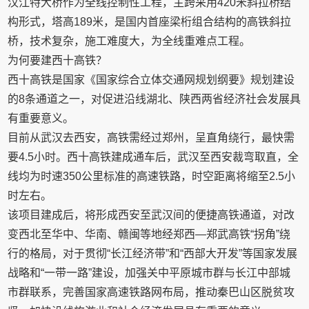
汉江特大桥作为全线控制性工程，主跨采用420米斜拉桥结
构形式，塔高189米，是国内首座梁桁组合结构的高铁斜拉
桥，技术复杂，施工难度大，为全线重难点工程。
为何要建西十高铁？
西十高铁是国家《国家综合立体交通网规划纲要》规划建设
的8条通道之一，对促进沿线湖北、陕西两省经济社会发展具
有重要意义。
目前从武汉去西安，高铁需经过郑州，呈直角绕行，最快需
要4.5小时。西十高铁建成通车后，武汉至西安裁弯取直，全
线均为时速350公里标准的高速铁路，时空距离将缩至2.5小
时左右。
该项目建成后，将形成西安至武汉间的便捷高铁通道，对改
变西北至华中、华南、赣闽等地经郑西—郑武高铁“拐角”绕
行的格局，对于贯彻“长江经济带”和“西部大开发”等国家发展
战略和“一带一路”建设，加强关中平原城市群与长江中部城
市群联系，完善国家高速铁路网布局，推动秦巴山区脱贫攻