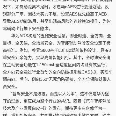
况下，如制动距离不足时，才启动eAES进行变道避险。反
观部分厂商，因技术实力不足，设置AES优先级高于AEB，
导致AES功能滥用，甚至出现高风险的连续换道操作，为智
驾辅助出行埋下安全隐患。
华为ADS构建的五维安全理念，即全时速、全方向、全
目标、全天候、全场景安全，为智能辅助驾驶安全设定了极
高标准。例如，尊界S800基于L3自动驾驶架构设计，具备8
重安全冗余能力，实现高阶智能出行。其中，全时速安全确
保主动安全功能在1-150km/h全速度区间内均能有效运行；
全方向安全通过行业首创的全向防碰撞系统CAS3.0，实现车
辆前向、后向、侧向360°无死角防碰撞，全方位保障驾乘人
员安全。
“智驾安全不是炫技，而是以人为本”，这不仅是华为坚
守的理念，更应成为整个行业的共识。随着《汽车智能驾驶
技术及产业发展白皮书》的发布，期待更多车企像华为一
样，重视智驾安全，共同推动智驾辅助技术健康发展，助力