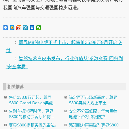
我国向汽车强国与交通强国稳步迈进。
:
问界M8纯电版正式上市，起售价35.98万9月开启交
付
:
智驾技术白皮书发布，行业价值从“参数竞赛”回归到
“安全本质”
相关推荐
售价138.8万元起，尊界
锚定百万市场新高度，尊界
S800 Grand Design典藏...
S800典藏大观上市重...
告别车标崇拜时代，尊界
安全不分高低配，华为巨鲸
S800的移动会客厅如何...
电池平台将顶级防护...
尊界S800携顶尖激光雷达，
感知能力再突破？尊界S800