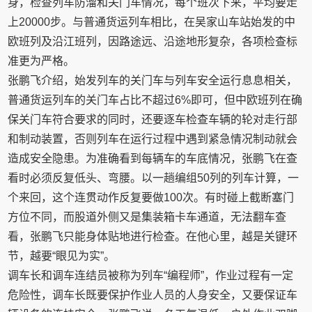
身，检查列车防溜和关门车情况，每个班次下来，平均要走
上20000步。与普通货运列车相比，在吴家山车站始发的中
欧班列及沿江班列，因路途远、沿途地形复杂，各项检查标
准更为严格。
张鹏飞介绍，始发列车的关门车与列车安全运行息息相关，
普通货运列车的关门车占比不超过6%即可，但中欧班列在确
保关门车符合要求的同时，还要逐车检查车辆的轮对走行部
和制动装置，否则列车在运行过程中遇到紧急情况制动就会
造成安全隐患。为准确看到每辆车的车底情况，张鹏飞在查
看时必须反复低头、弯腰。以一趟编组50列的列车计算，一
个来回，这个连贯动作反复要做100次。有时碰上截断塞门
方位不同，而股道外侧又是集装箱卡车通道，无法翻车查
看，张鹏飞只能身体贴地进行检查。在他心里，越是关键环
节，越要“眼见为实”。
调车长和调车连结员被称为列车“编程师”，作业过程有一定
危险性，调车长既要保护作业人员的人身安全，又要保证车