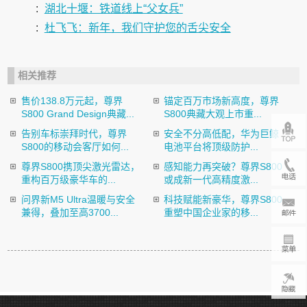
:
湖北十堰：铁道线上“父女兵”
:
杜飞飞：新年，我们守护您的舌尖安全
相关推荐
售价138.8万元起，尊界
锚定百万市场新高度，尊界
S800 Grand Design典藏...
S800典藏大观上市重...
告别车标崇拜时代，尊界
安全不分高低配，华为巨鲸
S800的移动会客厅如何...
电池平台将顶级防护...
尊界S800携顶尖激光雷达，
感知能力再突破？尊界S800
重构百万级豪华车的...
或成新一代高精度激...
问界新M5 Ultra温暖与安全
科技赋能新豪华，尊界S800
兼得，叠加至高3700...
重塑中国企业家的移...