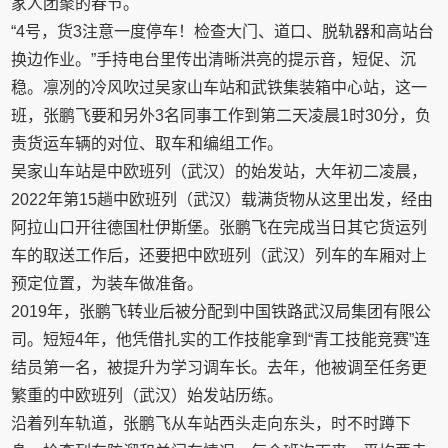
家人团聚的春节。
“4号，货3注意一度停车！检查大门、道口、脱轨器和高站台
换边作业。”手持电台里传出清晰洪亮的提示音，短促、沉
稳。凛冽的冷风吹过吴家山车站和武铁集装箱中心站，这一
班，张鹏飞要和另外3名同事工作到第二天凌晨1时30分，负
责货运车辆的对位、取车和编组工作。
吴家山车站是中欧班列（武汉）的始发站，大年初二凌晨，
2022年第15趟中欧班列（武汉）载满货物从这里出发，经由
阿拉山口开往德国杜伊斯堡。张鹏飞在完成当日其它货运列
车的取送工作后，还要把中欧班列（武汉）列车的车厢对上
预定位置，为装车做准备。
2019年，张鹏飞转业后被分配到中国铁路武汉局集团有限公
司。短短4年，他凭借扎实的工作技能拿到“青工技能竞赛”连
结员第一名，被提升为学习调车长。去年，他被调至任务更
繁重的中欧班列（武汉）始发站历练。
沿着列车轨道，张鹏飞从车站西头走向东头，时不时蹲下