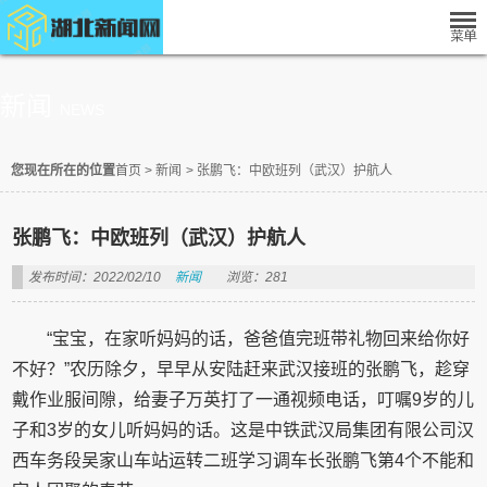
新闻
NEWS
您现在所在的位置
首页
>
新闻
>
张鹏飞：中欧班列（武汉）护航人
张鹏飞：中欧班列（武汉）护航人
发布时间：2022/02/10
新闻
浏览：281
“宝宝，在家听妈妈的话，爸爸值完班带礼物回来给你好
不好？”农历除夕，早早从安陆赶来武汉接班的张鹏飞，趁穿
戴作业服间隙，给妻子万英打了一通视频电话，叮嘱9岁的儿
子和3岁的女儿听妈妈的话。这是中铁武汉局集团有限公司汉
西车务段吴家山车站运转二班学习调车长张鹏飞第4个不能和