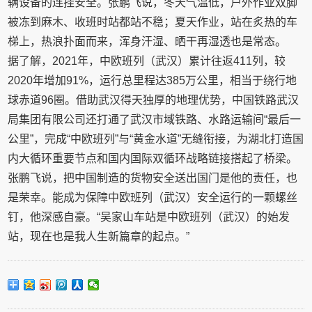
辆设备的连挂安全。张鹏飞说，冬天气温低，户外作业双脚
被冻到麻木、收班时站都站不稳；夏天作业，站在炙热的车
梯上，热浪扑面而来，浑身汗湿、晒干再湿透也是常态。
据了解，2021年，中欧班列（武汉）累计往返411列，较
2020年增加91%，运行总里程达385万公里，相当于绕行地
球赤道96圈。借助武汉得天独厚的地理优势，中国铁路武汉
局集团有限公司还打通了武汉市域铁路、水路运输间“最后一
公里”，完成“中欧班列”与“黄金水道”无缝衔接，为湖北打造国
内大循环重要节点和国内国际双循环战略链接搭起了桥梁。
张鹏飞说，把中国制造的货物安全送出国门是他的责任，也
是荣幸。能成为保障中欧班列（武汉）安全运行的一颗螺丝
钉，他深感自豪。“吴家山车站是中欧班列（武汉）的始发
站，现在也是我人生新篇章的起点。”