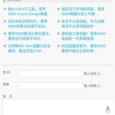
售价138.8万元起，尊界
锚定百万市场新高度，尊界
S800 Grand Design典藏...
S800典藏大观上市重...
告别车标崇拜时代，尊界
安全不分高低配，华为巨鲸
S800的移动会客厅如何...
电池平台将顶级防护...
尊界S800携顶尖激光雷达，
感知能力再突破？尊界S800
重构百万级豪华车的...
或成新一代高精度激...
问界新M5 Ultra温暖与安全
科技赋能新豪华，尊界S800
兼得，叠加至高3700...
重塑中国企业家的移...
姓 名：
输入名称 (*)
邮箱
输入邮箱 (*)
留 言: