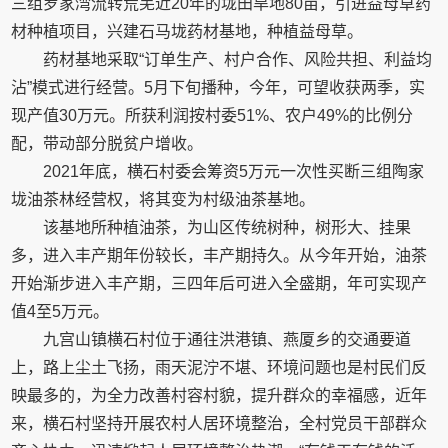
三组罗家湾流转荒芜近20年的垅田旱地80亩，引进益母草药
材种植项目，兴建石马垅药材基地，种植益母草。
药材基地采取“订单生产、村户合作、风险共担、利益均
沾”模式进行经营。5月下旬播种，今年，可望收获两季，实
现产值30万元。所获利润按村委51%、农户49%的比例分
配，带动部分脱贫户增收。
2021年底，横石村委会筹资5万元一次性买断三组陶家
垅油茶林经营权，将其变为村级油茶基地。
该基地所种植油茶，为山区传统树种，树形大、挂果
多，进入丰产期年份较长，丰产期持久。从今年开始，油茶
开始渐步进入丰产期，三四年后可进入全盛期，年可实现产
值4至5万元。
九宫山镇横石村位于通往洪港镇、燕厦乡的交通要道
上，路上尘土飞扬，雨天泥泞不堪、环境问题也是村民们反
映最多的，为全力改善村容村貌，提升群众的幸福感，近年
来，横石村坚持开展农村人居环境整治，全村党员干部群众