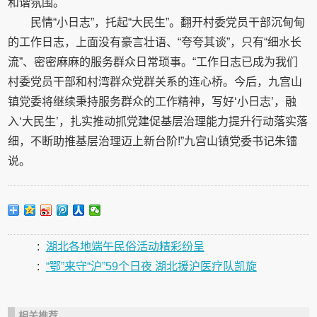
和谐氛围。
民情“小日志”，托起“大民生”。翻开村委党员干部沉甸甸
的工作日志，上面没有豪言壮语、“夸夸其谈”，只有“细水长
流”、密密麻麻的服务群众日常琐事。“工作日志已成为我们
村委党员干部和村湾群众党群关系的连心桥。今后，九宫山
镇党委将继续秉持服务群众的工作精神，写好‘小日志’，融
入‘大民生’，扎实推动抓党建促基层治理能力提升行动落实落
细，不断助推基层治理迈上新台阶!”九宫山镇党委书记朱镭
说。
:
湖北各地端午民俗活动精彩纷呈
:
“鄂”来守“沪”59个日夜 湖北援沪医疗队凯旋
相关推荐