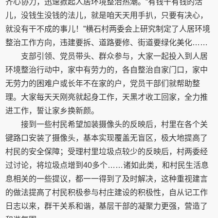
齐心协力，迅速掀起人居环境整治热潮。“有钱干有钱的活
儿，没钱生没钱的法儿，就是咱天天用手扒，只要有决心，
就没有干不成的事儿！”横石村两委会上研究制定了人居环境
整治工作方向，违建要拆、道路要修、街道要绿化美化……
支部引领、党员带头、群众参与，大家一起投入到人居
环境整治行动中，家中有劳力的，各自整治自家门口，家中
无劳力的困难户或长年不在家的户，党员干部们就帮助整
理。大家每天天刚亮就起身工作，天黑才收工回家，全力推
进工作，誓让家乡换新颜。
接到一些村民希望加装摄像头的反映后，村里在各个关
键路口安装了摄像头，基本实现覆盖无盲区，极大地提高了
村民的安全保障；受理村里垃圾点较少的反映后，村两委经
过讨论，将垃圾点增到40多个……诸如此类，和村民生活息
息相关的一些提议，都一一得到了及时解决，这种重视建言
的做法提高了村民积极参与村庄建设的积极性，自从记工作
日志以来，群干关系和谐，基层干部的凝聚力更强，营造了