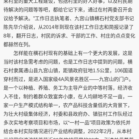
来村里的重大工程建设，包括村里的好人好事，以及村民期
待解决的问题等等吧，都给它记下来，通过在村两委召开会
议给予解决。”工作日志执笔者、九宫山镇横石村党支部书记
陈先华介绍说，从2014年到现在该村工作日志和简报记录了
8年，翻开日志，村民的诉求、干部的工作、村庄的点点变化
都赫然在列。
怎样能在横石村现有的基础上有一个更大的发展，这是
当时该村急需考虑的问题，也是工作日志中提到的问题，横
石村隶属通山县九宫山镇，距镇政府驻地1.5公里，106国道
穿村而过，是进入国家级4A风景名胜区——九宫山的门户。
是一个以种植、养殖、务工为主导产业的中等村落，经济收
入不佳，制约着群众致富奔小康，在人均耕地不足一亩，一
家一户生产模式结构单一，农产品科技含量低的大背景下，
为壮大村级集体经济，村委和县政府办、镇驻村工作队经过
多次实地考察项目和市场，以“一村一品”项目政策为依托并
结合本村实际情况进行产业结构调整，2022年2月，从本村